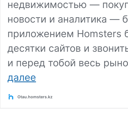
недвижимостью — покупк
новости и аналитика — б
приложением Homsters 
десятки сайтов и звонит
и перед тобой весь рыно
Homsters
далее
теперь
в
твоем
Otau.homsters.kz
смартфоне!