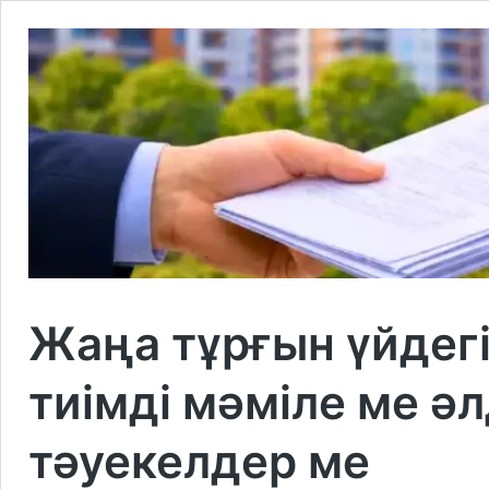
Жаңа тұрғын үйдегі 
тиімді мәміле ме 
тәуекелдер ме