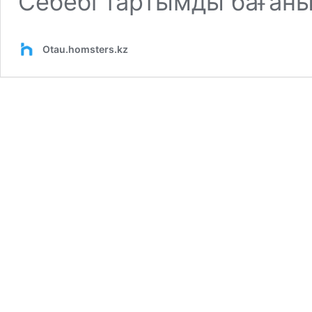
Себебі тартымды баған
Otau.homsters.kz