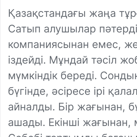
Қазақстандағы жаңа тұрғ
Сатып алушылар пәтерд
компаниясынан емес, же
іздейді. Мұндай тәсіл ж
мүмкіндік береді. Сонды
бүгінде, әсіресе ірі қал
айналды. Бір жағынан, б
ашады. Екінші жағынан, 