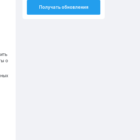
Получать обновления
пить
ты о
ьных