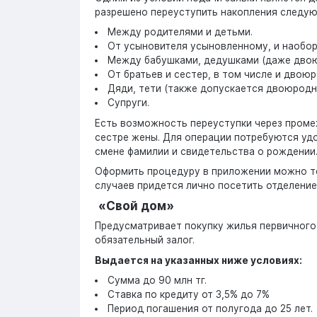
разрешено переуступить накопления следу
Между родителями и детьми.
От усыновителя усыновленному, и наобор
Между бабушками, дедушками (даже двою
От братьев и сестер, в том числе и двою
Дяди, тети (также допускается двоюродн
Супруги.
Есть возможность переуступки через проме
сестре жены. Для операции потребуются удо
смене фамилии и свидетельства о рождении
Оформить процедуру в приложении можно т
случаев придется лично посетить отделение
«Свой дом»
Предусматривает покупку жилья первичного
обязательный залог.
Выдается на указанных ниже условиях:
Сумма до 90 млн тг.
Ставка по кредиту от 3,5% до 7%
Период погашения от полугода до 25 лет.