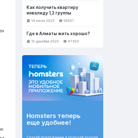
Как получить квартиру
инвалиду 1,2 группы
14 июля 2023
58551
ен
Где в Алматы жить хорошо?
15 декабря 2020
47353
Homsters теперь
еще удобнее!
и.
Скачай приложение и получай лучшие
да.