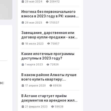
29 мая 2024
208412
Ипотека без первоначального
взноса в 2023 году в РК: какие
банки выдают и на каких
29 мая 2023
170537
условиях
Завещание, дарственная или
договор купли-продажи - как
лучше безвозмездно передать
18 июля 2023
75857
недвижимость
Какие ипотечные программы
доступны в 2023 году?
1 марта 2023
72826
В каком районе Алматы лучше
всего купить квартиру:
ас:
выбираем новостройку. Часть 1
17 апреля 2020
69936
В Астане стартует приём
документов на арендное жильё
с правом выкупа
21 февраля 2023
58638