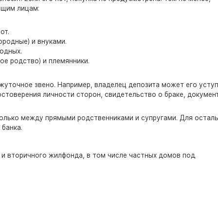
ющим лицам:
от.
родные) и внуками.
родных.
ое родство) и племянники.
жуточное звено. Например, владелец депозита может его усту
стоверения личности сторон, свидетельство о браке, докумен
.
олько между прямыми родственниками и супругами. Для остал
 банка.
 и вторичного жилфонда, в том числе частных домов под