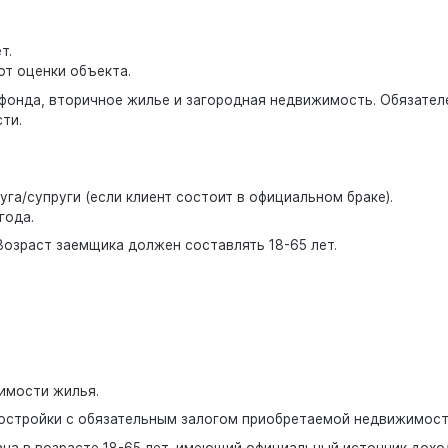
т.
т оценки объекта.
 фонда, вторичное жилье и загородная недвижимость. Обязател
ти.
га/супруги (если клиент состоит в официальном браке).
года.
 Возраст заемщика должен составлять 18-65 лет.
имости жилья.
остройки с обязательным залогом приобретаемой недвижимост
на в возрасте 18-65 лет, имеющий официальный источник дохо