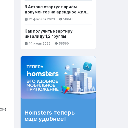
В Астане стартует приём
документов на арендное жильё
с правом выкупа
21 февраля 2023
58646
Как получить квартиру
инвалиду 1,2 группы
14 июля 2023
58560
ока
Homsters теперь
еще удобнее!