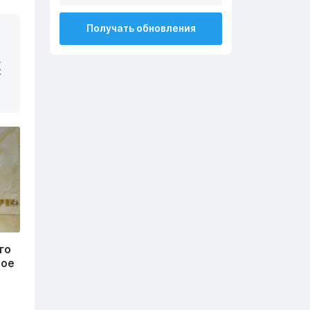
Получать обновления
,
х
го
вое