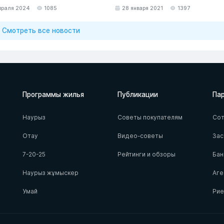
враля 2024
1085
28 января 2021
1397
Смотреть все новости
Программы жилья
Публикации
Па
Наурыз
Советы покупателям
Сот
Отау
Видео-советы
За
7-20-25
Рейтинги и обзоры
Бан
Наурыз жұмыскер
Аге
Умай
Ри