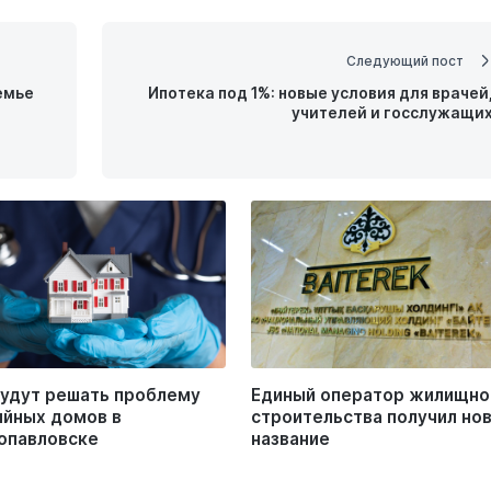
Следующий пост
емье
Ипотека под 1%: новые условия для врачей
учителей и госслужащи
будут решать проблему
Единый оператор жилищно
ийных домов в
строительства получил но
опавловске
название