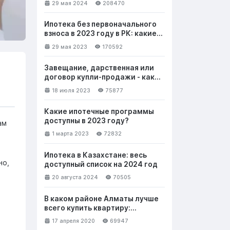
29 мая 2024
208470
Ипотека без первоначального
взноса в 2023 году в РК: какие
банки выдают и на каких
29 мая 2023
170592
условиях
Завещание, дарственная или
договор купли-продажи - как
лучше безвозмездно передать
18 июля 2023
75877
недвижимость
Какие ипотечные программы
доступны в 2023 году?
ам
1 марта 2023
72832
Ипотека в Казахстане: весь
но,
доступный список на 2024 год
20 августа 2024
70505
В каком районе Алматы лучше
всего купить квартиру:
выбираем новостройку. Часть 1
17 апреля 2020
69947