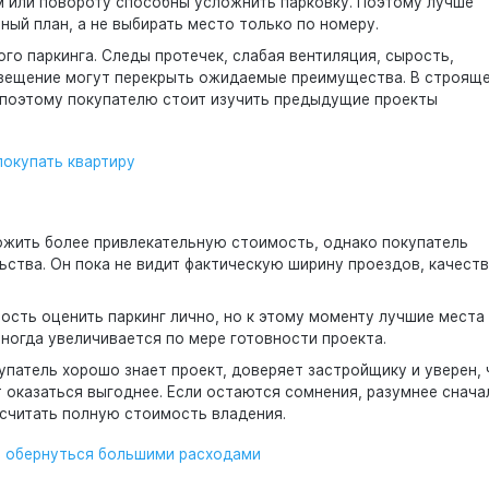
м или повороту способны усложнить парковку. Поэтому лучше
ный план, а не выбирать место только по номеру.
го паркинга. Следы протечек, слабая вентиляция, сырость,
свещение могут перекрыть ожидаемые преимущества. В строящ
 поэтому покупателю стоит изучить предыдущие проекты
покупать квартиру
жить более привлекательную стоимость, однако покупатель
ства. Он пока не видит фактическую ширину проездов, качест
сть оценить паркинг лично, но к этому моменту лучшие места
иногда увеличивается по мере готовности проекта.
упатель хорошо знает проект, доверяет застройщику и уверен, 
 оказаться выгоднее. Если остаются сомнения, разумнее снача
ссчитать полную стоимость владения.
т обернуться большими расходами