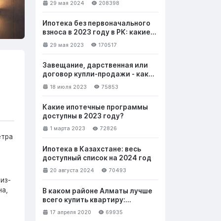
29 мая 2024
208398
Ипотека без первоначального
взноса в 2023 году в РК: какие
банки выдают и на каких
29 мая 2023
170517
условиях
Завещание, дарственная или
договор купли-продажи - как
лучше безвозмездно передать
18 июля 2023
75853
недвижимость
Какие ипотечные программы
доступны в 2023 году?
1 марта 2023
72826
етра
Ипотека в Казахстане: весь
доступный список на 2024 год
20 августа 2024
70493
из-
на,
В каком районе Алматы лучше
всего купить квартиру:
выбираем новостройку. Часть 1
17 апреля 2020
69935