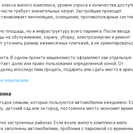
, класса жилого комплекса, уровня спроса и количества доступ
 части требует значительных затрат. Застройщик проводит
устанавливает вентиляцию, освещение, противопожарные систе
ю площадь, но и инфраструктуру всего паркинга. После ввода
ы на обслуживание, охрану, уборку, электроэнергию и ремонт
т уточнить размер ежемесячных платежей, а не ориентировать
екта. В одном проекте машиноместо оформляют как отдельную
етает долю или право пользования определённой зоной. От
делец впоследствии продать, подарить или сдать место в арен
нее покупателю
анна
ыгодна семьям, которые пользуются автомобилем ежедневно. Е
у, детский сад или за город, постоянное место экономит время
но застроенных районах. Если возле жилого комплекса мало
же заполнены автомобилями, проблема с парковкой со времене