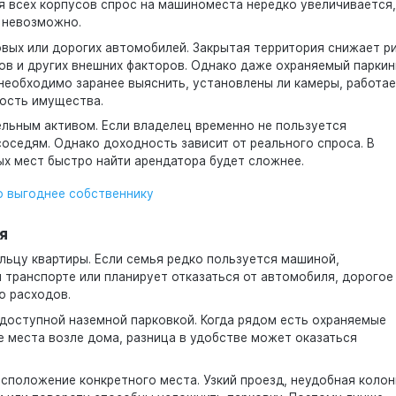
я всех корпусов спрос на машиноместа нередко увеличивается,
 невозможно.
вых или дорогих автомобилей. Закрытая территория снижает р
в и других внешних факторов. Однако даже охраняемый паркин
необходимо заранее выяснить, установлены ли камеры, работае
ность имущества.
ьным активом. Если владелец временно не пользуется
оседям. Однако доходность зависит от реального спроса. В
х мест быстро найти арендатора будет сложнее.
о выгоднее собственнику
я
льцу квартиры. Если семья редко пользуется машиной,
 транспорте или планирует отказаться от автомобиля, дорогое
ю расходов.
с доступной наземной парковкой. Когда рядом есть охраняемые
 места возле дома, разница в удобстве может оказаться
асположение конкретного места. Узкий проезд, неудобная колон