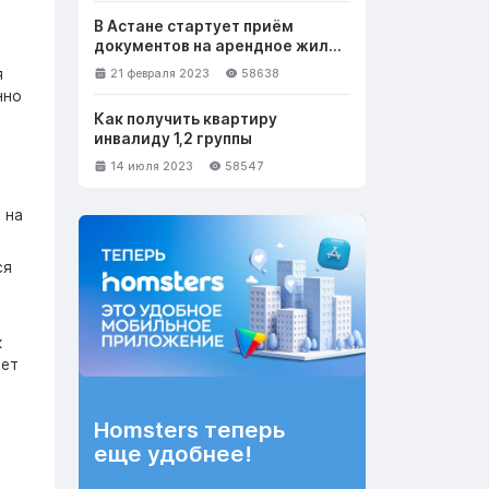
В Астане стартует приём
документов на арендное жильё
с правом выкупа
я
21 февраля 2023
58638
нно
Как получить квартиру
инвалиду 1,2 группы
14 июля 2023
58547
 на
ся
к
ает
Homsters теперь
еще удобнее!