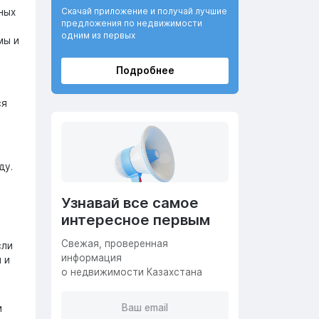
Скачай приложение и получай лучшие
ных
предложения по недвижимости
одним из первых
мы и
Подробнее
ся
ду.
Узнавай все самое
интересное первым
Cвежая, проверенная
сли
информация
 и
о недвижимости Казахстана
м