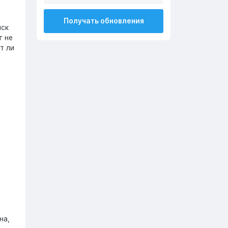
Получать обновления
иск
г не
т ли
на,