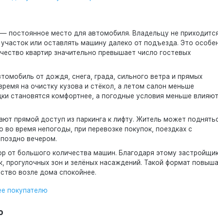
— постоянное место для автомобиля. Владельцу не приходитс
 участок или оставлять машину далеко от подъезда. Это особе
ичество квартир значительно превышает число гостевых
томобиль от дождя, снега, града, сильного ветра и прямых
время на очистку кузова и стёкол, а летом салон меньше
дки становятся комфортнее, а погодные условия меньше влияют
ют прямой доступ из паркинга к лифту. Житель может поднять
но во время непогоды, при перевозке покупок, поездках с
поздно вечером.
р от большого количества машин. Благодаря этому застройщи
, прогулочных зон и зелёных насаждений. Такой формат повыш
ство возле дома спокойнее.
нее покупателю
о