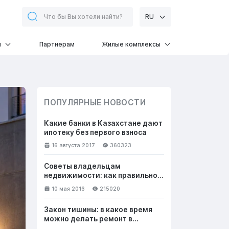
RU
и
Партнерам
Жилые комплексы
ПОПУЛЯРНЫЕ НОВОСТИ
Какие банки в Казахстане дают
ипотеку без первого взноса
16 августа 2017
360323
Советы владельцам
недвижимости: как правильно
общаться с клиентами, чтобы
10 мая 2016
215020
успешно продать жилье
Закон тишины: в какое время
можно делать ремонт в
квартире в выходные и будни