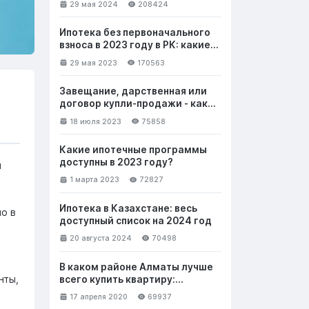
29 мая 2024
208424
Ипотека без первоначального
взноса в 2023 году в РК: какие
банки выдают и на каких
29 мая 2023
170563
условиях
Завещание, дарственная или
договор купли-продажи - как
лучше безвозмездно передать
18 июля 2023
75858
недвижимость
Какие ипотечные программы
доступны в 2023 году?
я
1 марта 2023
72827
Ипотека в Казахстане: весь
о в
доступный список на 2024 год
20 августа 2024
70498
В каком районе Алматы лучше
нты,
всего купить квартиру:
выбираем новостройку. Часть 1
17 апреля 2020
69937