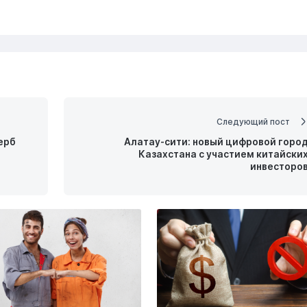
Следующий пост
ерб
Алатау-сити: новый цифровой горо
Казахстана с участием китайски
инвесторо