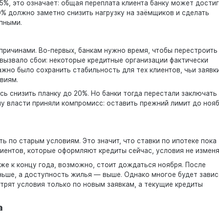
5%, это означает: общая переплата клиента банку может дости
% должно заметно снизить нагрузку на заёмщиков и сделать
пными.
причинами. Во-первых, банкам нужно время, чтобы перестроить
вызвало сбои: некоторые кредитные организации фактически
жно было сохранить стабильность для тех клиентов, чьи заявк
виям.
сь снизить планку до 20%. Но банки тогда перестали заключать
му власти приняли компромисс: оставить прежний лимит до нояб
ь по старым условиям. Это значит, что ставки по ипотеке пока
лиентов, которые оформляют кредиты сейчас, условия не изменя
иже к концу года, возможно, стоит дождаться ноября. После
ньше, а доступность жилья — выше. Однако многое будет завис
отрят условия только по новым заявкам, а текущие кредиты
а