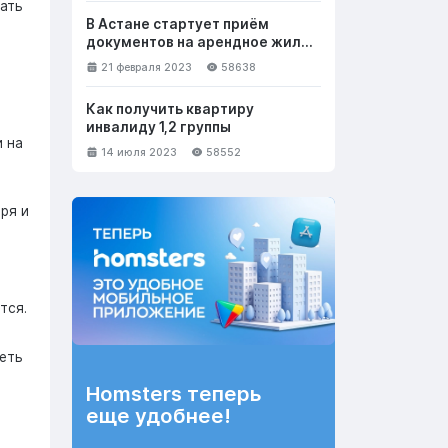
гать
В Астане стартует приём
документов на арендное жильё
с правом выкупа
21 февраля 2023
58638
Как получить квартиру
инвалиду 1,2 группы
и на
14 июля 2023
58552
ря и
тся.
еть
Homsters теперь
еще удобнее!