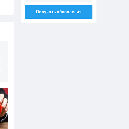
Получать обновления
д
х
в