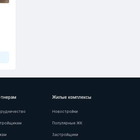
ртнерам
Жилые комплексы
рудничество
Новостройки
стройщикам
Популярные ЖК
кам
Застройщики