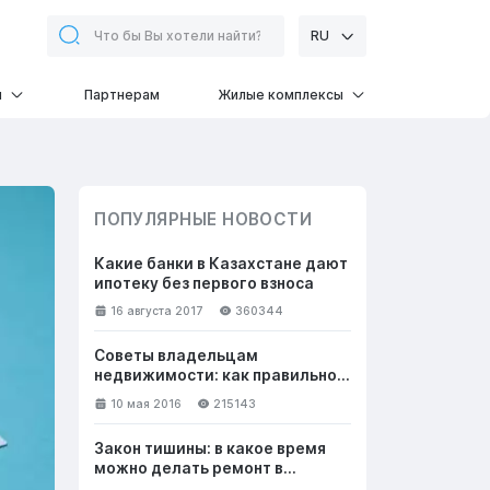
RU
и
Партнерам
Жилые комплексы
ПОПУЛЯРНЫЕ НОВОСТИ
Какие банки в Казахстане дают
ипотеку без первого взноса
16 августа 2017
360344
Советы владельцам
недвижимости: как правильно
общаться с клиентами, чтобы
10 мая 2016
215143
успешно продать жилье
Закон тишины: в какое время
можно делать ремонт в
квартире в выходные и будни