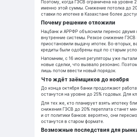
Поэтому, когда ГЭСВ ограничена на уровне 2
именно этой суммы. Снижение потолка до 20
ставки по ипотеке в Казахстане более досту
Почему решение отложили
Нацбанк и АРРФР объяснили перенос двумя 
внутренние системы. Резкое снижение ГЭСВ 
приостановили выдачу ипотек. Во-вторых, ва
кредиты были одобрены ещё по старым усло
Напомним, с 16 июня регуляторы уже пытали
новые сделки, что вызвало резонанс. Поэто
лишь потом ввести новый порядок.
Что ждёт заёмщиков до ноября
До конца октября банки продолжают работат
останутся на уровне до 25% годовых. Для к
Для тех же, кто планирует взять ипотеку бл
снижения ГЭСВ до 20% переплата станет ме
и от политики банков: вероятно, они пересм
останутся в старом формате.
Возможные последствия для рынк