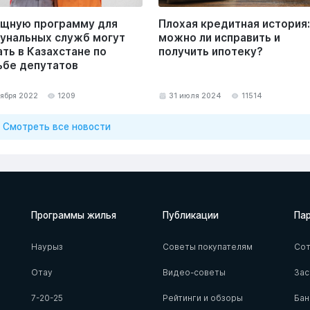
щную программу для
Плохая кредитная история:
унальных служб могут
можно ли исправить и
ать в Казахстане по
получить ипотеку?
ьбе депутатов
тября 2022
1209
31 июля 2024
11514
Смотреть все новости
Программы жилья
Публикации
Па
Наурыз
Советы покупателям
Сот
Отау
Видео-советы
За
7-20-25
Рейтинги и обзоры
Бан