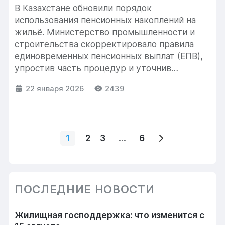
В Казахстане обновили порядок
использования пенсионных накоплений на
жильё. Министерство промышленности и
строительства скорректировало правила
единовременных пенсионных выплат (ЕПВ),
упростив часть процедур и уточнив
требования. Таким образом, правила
22 января 2026
2439
покупки жилья...
...
1
2
3
6
ПОСЛЕДНИЕ НОВОСТИ
Жилищная господдержка: что изменится с