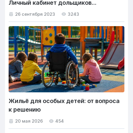
Личный кабинет дольщиков
информационной системы
26 сентября 2023
3243
«Жилищный портал»
Жильё для особых детей: от вопроса
к решению
20 мая 2026
454