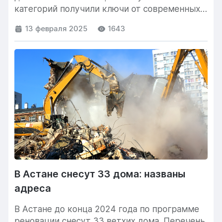
категорий получили ключи от современных
квартир. https://info.homsters.kz/v-
13 февраля 2025
1643
kazahstane-mogut-vvesti-zapret-na-
izmenenie-tselevogo-naznacheniya-zemelnyh-
uchastkov/...
В Астане снесут 33 дома: названы
адреса
В Астане до конца 2024 года по программе
реновации снесут 33 ветхих дома. Перечень