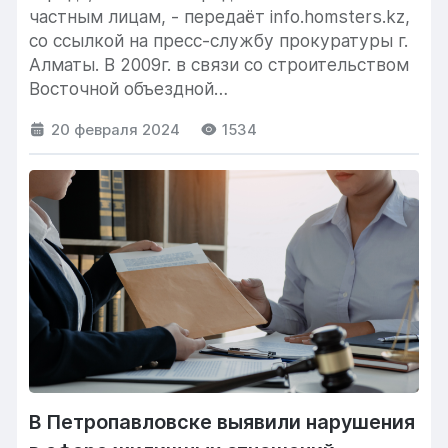
частным лицам, - передаёт info.homsters.kz,
со ссылкой на пресс-службу прокуратуры г.
Алматы. В 2009г. в связи со строительством
Восточной объездной
автодороги для государственных нужд по рыноч
20 февраля 2024
1534
13 земельных участков по улице...
В Петропавловске выявили нарушения