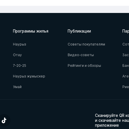
Программы жилья
Публикации
Па
Наурыз
Советы покупателям
Сот
Отау
Видео-советы
За
7-20-25
Рейтинги и обзоры
Бан
Наурыз жұмыскер
Аге
Умай
Ри
Сканируйте QR к
и скачивайте на
приложение