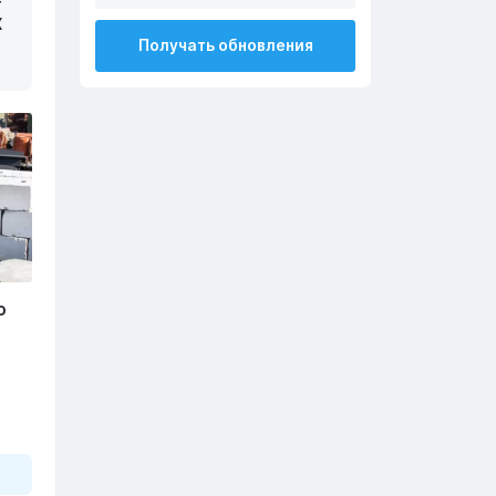
т
Х
Получать обновления
о