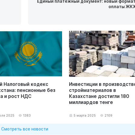
й
Единый платёжный документ: новый форма
оплаты ЖК
й Налоговый кодекс
Инвестиции в производств
хстана: пенсионные без
стройматериалов в
га и рост НДС
Казахстане достигли 180
миллиардов тенге
юля 2025
1383
5 марта 2025
2109
Смотреть все новости