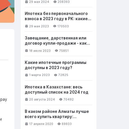
29 мая 2024
208393
Ипотека без первоначального
взноса в 2023 году в РК: какие
банки выдают и на каких
29 мая 2023
170503
условиях
Завещание, дарственная или
договор купли-продажи - как
лучше безвозмездно передать
18 июля 2023
75851
недвижимость
Какие ипотечные программы
доступны в 2023 году?
1 марта 2023
72825
Ипотека в Казахстане: весь
доступный список на 2024 год
ырау
20 августа 2024
70492
В каком районе Алматы лучше
всего купить квартиру:
и
выбираем новостройку. Часть 1
17 апреля 2020
69933