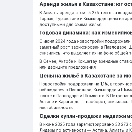
Аренда жилья в Казахстане: юг о
В Алматы аренда стоит 5 275 тенге за квадр
Таразе, Туркестане и Кызылорде цены на ар
доступными для съёма жилья.
Годовая динамика: как изменились
С июня 2024 года новостройки подорожали н
заметный рост зафиксирован в Павлодаре, Ш
снизились, что выделяет их на фоне общей т
В Семее, Актобе и Кокшетау арендные ставк
или дефиците предложения.
Цены на жильё в Казахстане за и
Новостройки подорожали на 1,1%, вторичное
наблюдался в Павлодаре, Кызылорде и Шымке
также в Павлодаре и Шымкенте. В Петропавл
Астане и Караганде — наоборот, снизилась.
нестабильность.
Сделки купли-продажи недвижимо
В июне 2025 года зарегистрировано 33 273 с
Лидеры по активности — Астана, Алматы и К