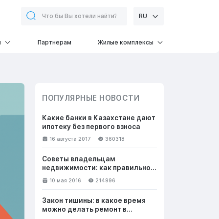
RU
и
Партнерам
Жилые комплексы
ПОПУЛЯРНЫЕ НОВОСТИ
Какие банки в Казахстане дают
ипотеку без первого взноса
16 августа 2017
360318
Советы владельцам
недвижимости: как правильно
общаться с клиентами, чтобы
10 мая 2016
214996
успешно продать жилье
Закон тишины: в какое время
можно делать ремонт в
квартире в выходные и будни