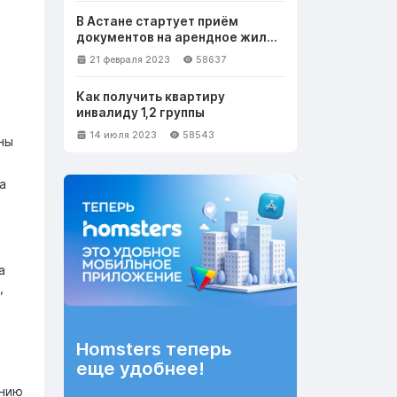
В Астане стартует приём
документов на арендное жильё
с правом выкупа
21 февраля 2023
58637
Как получить квартиру
инвалиду 1,2 группы
14 июля 2023
58543
ны
а
а
,
Homsters теперь
еще удобнее!
ению