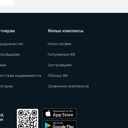
ртнерам
Жилые комплексы
рудничество
Новостройки
стройщикам
Популярные ЖК
кам
Застройщики
нтствам недвижимости
Обзоры ЖК
елторам
Сравнение комплексов
од
ше