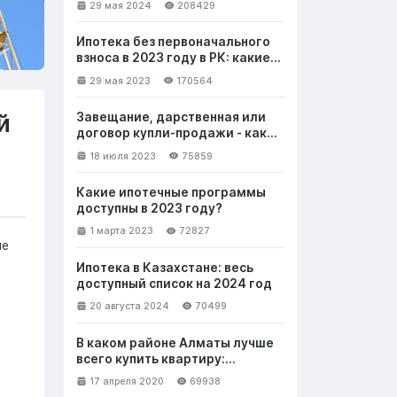
29 мая 2024
208429
Ипотека без первоначального
взноса в 2023 году в РК: какие
банки выдают и на каких
29 мая 2023
170564
условиях
й
Завещание, дарственная или
договор купли-продажи - как
лучше безвозмездно передать
18 июля 2023
75859
недвижимость
Какие ипотечные программы
доступны в 2023 году?
1 марта 2023
72827
ие
Ипотека в Казахстане: весь
доступный список на 2024 год
20 августа 2024
70499
В каком районе Алматы лучше
всего купить квартиру:
выбираем новостройку. Часть 1
17 апреля 2020
69938