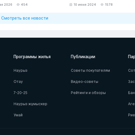
ая 2026
454
10 июня 2024
1578
Смотреть все новости
Программы жилья
Публикации
Па
Наурыз
Советы покупателям
Сот
Отау
Видео-советы
За
7-20-25
Рейтинги и обзоры
Бан
Наурыз жұмыскер
Аге
Умай
Ри