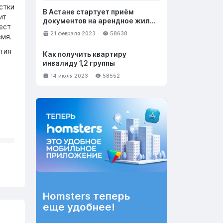
стки
В Астане стартует приём
ит
документов на арендное жильё
ест
с правом выкупа
21 февраля 2023
58638
мя.
тия
Как получить квартиру
инвалиду 1,2 группы
14 июля 2023
58552
Homsters теперь
еще удобнее!