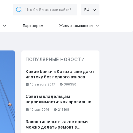
RU
и
Партнерам
Жилые комплексы
ПОПУЛЯРНЫЕ НОВОСТИ
Какие банки в Казахстане дают
ипотеку без первого взноса
16 августа 2017
360350
Советы владельцам
недвижимости: как правильно
общаться с клиентами, чтобы
10 мая 2016
215168
успешно продать жилье
Закон тишины: в какое время
можно делать ремонт в
квартире в выходные и будни