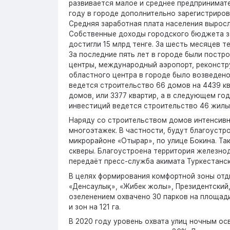
развивается малое и среднее предпринимате
году в городе дополнительно зарегистриров
Средняя заработная плата населения выросл
Собственные доходы городского бюджета за 
достигли 15 млрд тенге. За шесть месяцев 
За последние пять лет в городе были пост
центры, международный аэропорт, реконстр
областного центра в городе было возведено
ведется строительство 66 домов на 4439 кв
домов, или 3377 квартир, а в следующем год
инвестиций ведется строительство 46 жилых
Наряду со строительством домов интенсивн
многоэтажек. В частности, будут благоуст
микрорайоне «Отырар», по улице Бокина. Та
скверы. Благоустроена территория железнод
передаёт пресс-служба акимата Туркестанск
В целях формирования комфортной зоны отды
«Денсаулық», «Жибек жолы», Президентский,
озеленением охвачено 30 парков на площади 2
и зон на 121 га.
В 2020 году уровень охвата улиц ночным ос