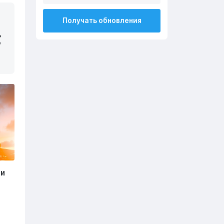
Получать обновления
ь
у
ли