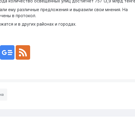
ода количество освещенных улиц достигнет 757 (3,9 млрд тенге
али ему различные предложения и выразили свои мнения. На
чены в протокол.
атся и в других районах и городах.
на