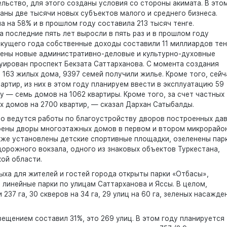
льство, для этого созданы условия со стороны акимата. В это
аны две тысячи новых субъектов малого и среднего бизнеса.
а на 58% и в прошлом году составила 213 тысяч тенге.
последние пять лет выросли в пять раз и в прошлом году
текущего года собственные доходы составили 11 миллиардов тен
роены новые административно-деловые и культурно-духовные
уирован проспект Бекзата Саттарханова. С момента создания
 163 жилых дома, 9397 семей получили жилье. Кроме того, сейч
артир, из них в этом году планируем ввести в эксплуатацию 59
у — семь домов на 1062 квартиры. Кроме того, за счет частных
 домов на 2700 квартир, — сказал Дархан Сатыбалды.
о ведутся работы по благоустройству дворов построенных да
роены дворы многоэтажных домов в первом и втором микрорайон
кже установлены детские спортивные площадки, озеленены парк
орожного вокзала, одного из знаковых объектов Туркестана,
ой области.
ха для жителей и гостей города открыты парки «Отбасы»,
 линейные парки по улицам Саттарханова и Яссы. В целом,
37 га, 30 скверов на 34 га, 29 улиц на 60 га, зеленых насажде
вещением составил 31%, это 269 улиц. В этом году планируется