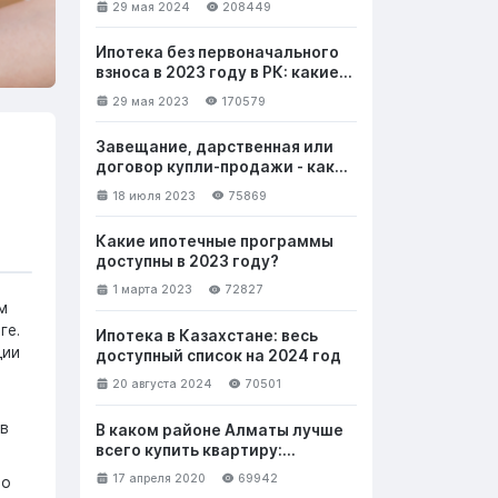
29 мая 2024
208449
Ипотека без первоначального
взноса в 2023 году в РК: какие
банки выдают и на каких
29 мая 2023
170579
условиях
Завещание, дарственная или
договор купли-продажи - как
лучше безвозмездно передать
18 июля 2023
75869
недвижимость
Какие ипотечные программы
доступны в 2023 году?
1 марта 2023
72827
м
ге.
Ипотека в Казахстане: весь
дии
доступный список на 2024 год
20 августа 2024
70501
 в
В каком районе Алматы лучше
всего купить квартиру:
выбираем новостройку. Часть 1
17 апреля 2020
69942
но