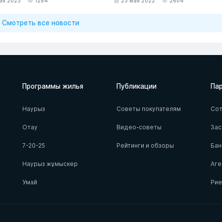
ая 2023
1284
23 мая 2022
2604
Смотреть все новости
Программы жилья
Публикации
Па
Наурыз
Советы покупателям
Сот
Отау
Видео-советы
За
7-20-25
Рейтинги и обзоры
Бан
Наурыз жұмыскер
Аге
Умай
Ри