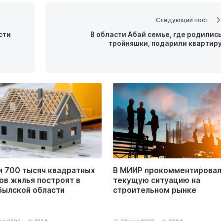
Следующий пост
сти
В области Абай семье, где родилис
тройняшки, подарили квартир
и 700 тысяч квадратных
В МИИР прокомментирова
ов жилья построят в
текущую ситуацию на
ылской области
строительном рынке