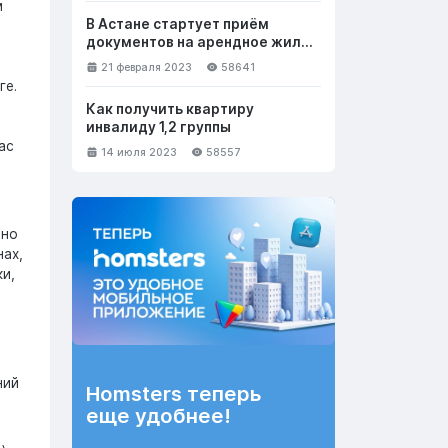
м
В Астане стартует приём
документов на арендное жильё
с правом выкупа
21 февраля 2023
58641
ге.
Как получить квартиру
инвалиду 1,2 группы
ас
14 июля 2023
58557
вно
ах,
и,
ний
Homsters теперь
еще удобнее!