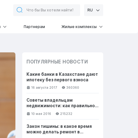
RU
и
Партнерам
Жилые комплексы
ПОПУЛЯРНЫЕ НОВОСТИ
Какие банки в Казахстане дают
ипотеку без первого взноса
16 августа 2017
360360
Советы владельцам
недвижимости: как правильно
общаться с клиентами, чтобы
10 мая 2016
215232
успешно продать жилье
Закон тишины: в какое время
можно делать ремонт в
квартире в выходные и будни