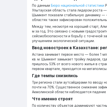
По данным
Бюро национальной статистики
Р
Улытауская область стала лидером роста —
Шымкент показали стабильную динамику — +
областях также зафиксирован положительны
Между тем, несмотря на хороший старт, Алм
м за год. Это связано с новыми градостро
сейсмобезопасности и борьбу с точечной з
улучшением экологической ситуации.
Ввод новостроек в Казахстане: р
Астана занимает первое место — более 1 мл
кв. м. Шымкент замыкает тройку лидеров, где
пришлось 53% от всего нового жилья в стра
первом квартале, приходится на мегаполисы
Где темпы снизились
Три региона стали аутсайдерами по вводу н
почти на 70%. Существенное снижение зафик
Акмолинской области наблюдается падение 
Что именно строят
По количеству объектов доминируют частные 