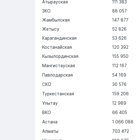
Атырауская
111 383
ЗКО
88 057
Жамбылская
147 877
Жетысу
52 826
Карагандинская
53 626
Костанайская
120 392
Кызылординская
155 950
Мангистауская
112 167
Павлодарская
54 169
СКО
30 576
Туркестанская
159 206
Улытау
12 989
ВКО
66 405
Астана
1 066 086
Алматы
703 472