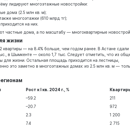
ъёму лидируют многоэтажные новостройки:
 дома (2.5 млн кв. м);
также многоэтажки (610 млрд тг);
 приходится на них.
ют частные дома, а по масштабу — многоквартирные новострой
ля жизни
2 квартиры — на 8.4% больше, чем годом ранее. В Астане сдали
ыс., в Шымкенте — около 1,7 тыс. Следует отметить, что из общ
ны для жизни. Остальная площадь приходится на лестницы,
нно это заметно в многоэтажных домах: из 2.5 млн кв. м — тол
регионам
м
Рост к I кв. 2024 г., %
Квартиры
–59.2
211
–20.7
972
2.3
1 200
7.4
2 715