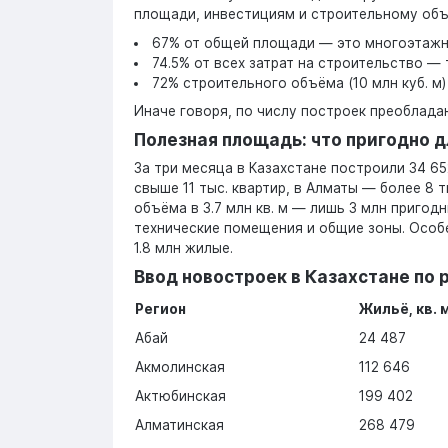
площади, инвестициям и строительному об
67% от общей площади — это многоэтажные
74.5% от всех затрат на строительство — 
72% строительного объёма (10 млн куб. м)
Иначе говоря, по числу построек преоблада
Полезная площадь: что пригодно д
За три месяца в Казахстане построили 34 65
свыше 11 тыс. квартир, в Алматы — более 8 т
объёма в 3.7 млн кв. м — лишь 3 млн пригод
технические помещения и общие зоны. Особе
1.8 млн жилые.
Ввод новостроек в Казахстане по 
Регион
Жильё, кв. 
Абай
24 487
Акмолинская
112 646
Актюбинская
199 402
Алматинская
268 479