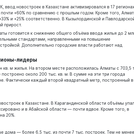
К, ввод новостроек в Казахстане активизировался в 17 регионах
 почти +60% по сравнению с прошлым годом. Кроме того, Алмат
33% и +25% соответственно. В Кызылординской и Павлодарско
й прирост.
аты готовится к снижению общего объёма ввода жилья до 2 млн
ительными стандартами, направленными на повышение
астройкой. Дополнительно городские власти работают над
егионы-лидеры
н кв. м жилья. На втором месте расположилась Алматы с 703,5 
 построено около 200 тыс. кв. м. В сумме на эти три города
не. Фактически каждый второй квадратный метр, построенный в
.
овостроек в Казахстане. В Карагандинской области объёмы упа
сировано и в Абайской области — почти вдвое. Кроме того, в
на 20%.
дома — более 6,5 тыс. из почти 7 тыс. построек. Тем не менее