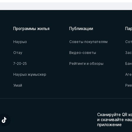
Программы жилья
Публикации
Па
Наурыз
Советы покупателям
Сот
Отау
Видео-советы
За
7-20-25
Рейтинги и обзоры
Бан
Наурыз жұмыскер
Аге
Умай
Ри
Сканируйте QR к
и скачивайте на
приложение