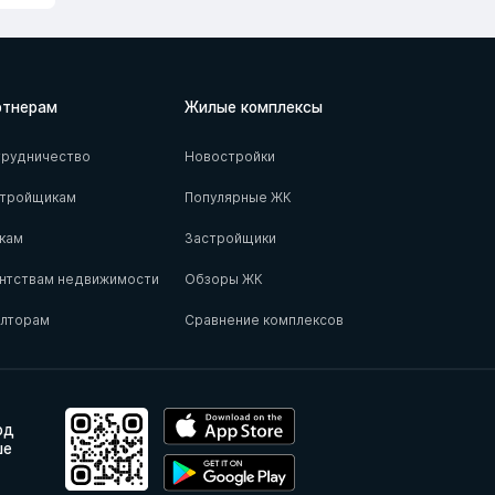
ртнерам
Жилые комплексы
рудничество
Новостройки
стройщикам
Популярные ЖК
кам
Застройщики
нтствам недвижимости
Обзоры ЖК
елторам
Сравнение комплексов
од
ше