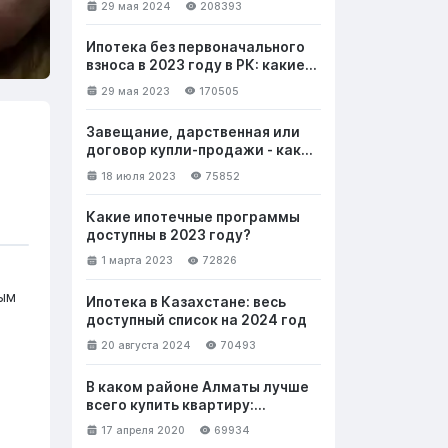
29 мая 2024
208393
Ипотека без первоначального
взноса в 2023 году в РК: какие
банки выдают и на каких
29 мая 2023
170505
условиях
Завещание, дарственная или
договор купли-продажи - как
лучше безвозмездно передать
18 июля 2023
75852
недвижимость
Какие ипотечные программы
доступны в 2023 году?
1 марта 2023
72826
ным
Ипотека в Казахстане: весь
доступный список на 2024 год
20 августа 2024
70493
В каком районе Алматы лучше
всего купить квартиру:
выбираем новостройку. Часть 1
17 апреля 2020
69934