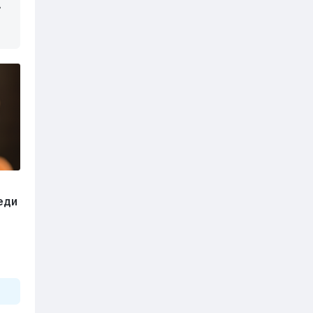
»
еди