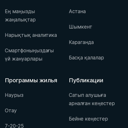
Ең маңызды
Астана
жаңалықтар
Шымкент
Нарықтық аналитика
Караганда
Смартфоныңыздағы
Басқа қалалар
үй жануарлары
Программы жилья
Публикации
Наурыз
Сатып алушыға
арналған кеңестер
Отау
Бейне кеңестер
7-20-25