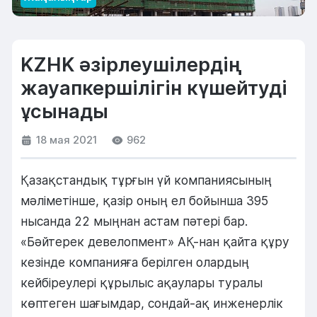
KZHK әзірлеушілердің
жауапкершілігін күшейтуді
ұсынады
18 мая 2021
962
Қазақстандық тұрғын үй компаниясының
мәліметінше, қазір оның ел бойынша 395
нысанда 22 мыңнан астам пәтері бар.
«Бәйтерек девелопмент» АҚ-нан қайта құру
кезінде компанияға берілген олардың
кейбіреулері құрылыс ақаулары туралы
көптеген шағымдар, сондай-ақ инженерлік