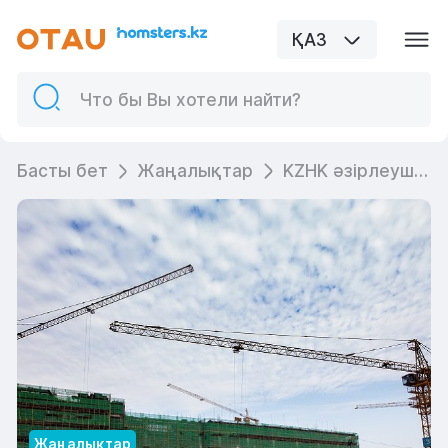
ҚАЗ
Басты бет
Жаңалықтар
KZHK әзірлеушілердің жауапкершілігін күшейтуді ұсынады
Жаңалықтар