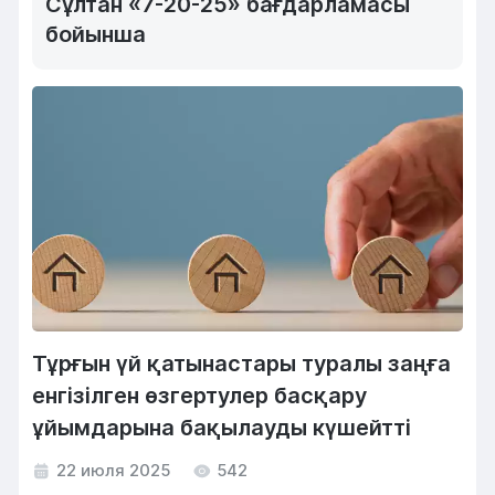
Сұлтан «7-20-25» бағдарламасы
бойынша
Тұрғын үй қатынастары туралы заңға
енгізілген өзгертулер басқару
ұйымдарына бақылауды күшейтті
22 июля 2025
542