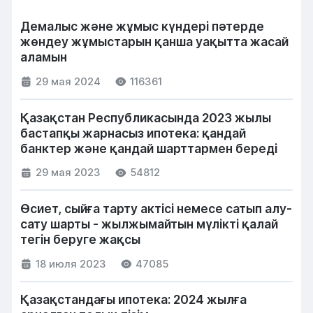
Демалыс және жұмыс күндері пәтерде
жөндеу жұмыстарын қанша уақытта жасай
аламын
29 мая 2024
116361
Қазақстан Республикасында 2023 жылы
бастапқы жарнасыз ипотека: қандай
банктер және қандай шарттармен береді
29 мая 2023
54812
Өсиет, сыйға тарту актісі немесе сатып алу-
сату шарты - жылжымайтын мүлікті қалай
тегін беруге жақсы
18 июля 2023
47085
Қазақстандағы ипотека: 2024 жылға