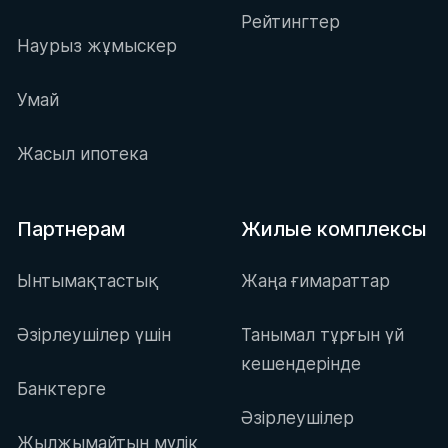
Рейтингтер
Наурыз жұмыскер
Умай
Жасыл ипотека
Партнерам
Жилые комплексы
Ынтымақтастық
Жаңа ғимараттар
Әзірлеушілер үшін
Танымал тұрғын үй
кешендерінде
Банктерге
Әзірлеушілер
Жылжымайтын мүлік