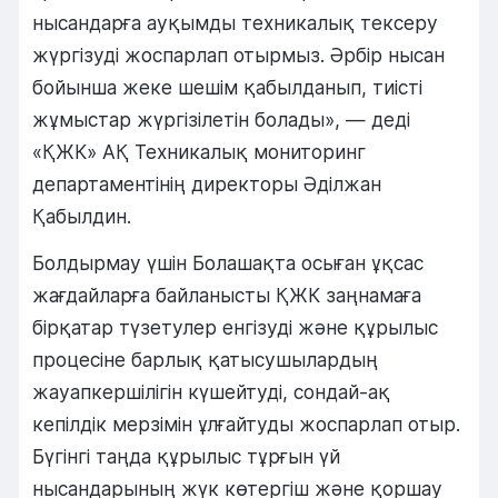
нысандарға ауқымды техникалық тексеру
жүргізуді жоспарлап отырмыз. Әрбір нысан
бойынша жеке шешім қабылданып, тиісті
жұмыстар жүргізілетін болады», — деді
«ҚЖК» АҚ Техникалық мониторинг
департаментінің директоры Әділжан
Қабылдин.
Болдырмау үшін Болашақта осыған ұқсас
жағдайларға байланысты ҚЖК заңнамаға
бірқатар түзетулер енгізуді және құрылыс
процесіне барлық қатысушылардың
жауапкершілігін күшейтуді, сондай-ақ
кепілдік мерзімін ұлғайтуды жоспарлап отыр.
Бүгінгі таңда құрылыс тұрғын үй
нысандарының жүк көтергіш және қоршау