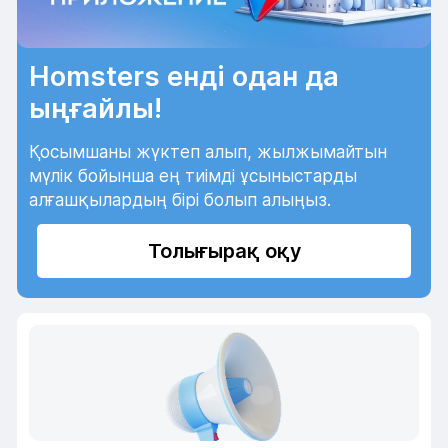
Homsters енді одан да
ыңғайлы!
Қосымшаны жүктеп алып, жылжымайтын
мүлік бойынша ең тиімді ұсыныстарды
алғашқылардың бірі болып алыңыз.
Толығырақ оқу