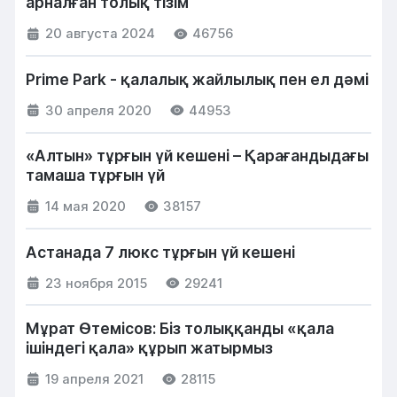
арналған толық тізім
20 августа 2024
46756
Prime Park - қалалық жайлылық пен ел дәмі
30 апреля 2020
44953
«Алтын» тұрғын үй кешені – Қарағандыдағы
тамаша тұрғын үй
14 мая 2020
38157
Астанада 7 люкс тұрғын үй кешені
23 ноября 2015
29241
Мұрат Өтемісов: Біз толыққанды «қала
ішіндегі қала» құрып жатырмыз
19 апреля 2021
28115