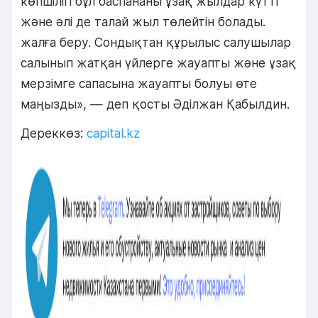
көпшілігі бұл баспананы ұзақ жылдар күтті
және әлі де талай жыл төлейтін болады.
жалға беру. Сондықтан құрылыс салушылар
салынып жатқан үйлерге жауапты және ұзақ
мерзімге сапасына жауапты болуы өте
маңызды», — деп қосты Әділжан Қабылдин.
Дереккөз:
capital.kz