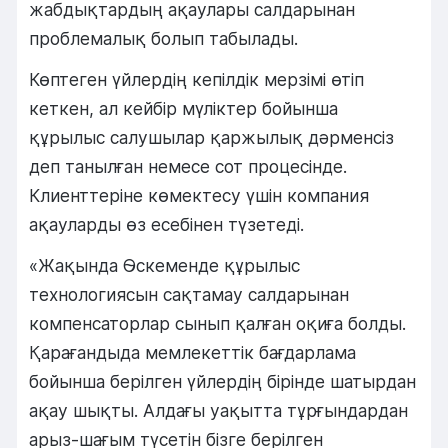
жабдықтардың ақаулары салдарынан
проблемалық болып табылады.
Көптеген үйлердің кепілдік мерзімі өтіп
кеткен, ал кейбір мүліктер бойынша
құрылыс салушылар қаржылық дәрменсіз
деп танылған немесе сот процесінде.
Клиенттеріне көмектесу үшін компания
ақауларды өз есебінен түзетеді.
«Жақында Өскеменде құрылыс
технологиясын сақтамау салдарынан
компенсаторлар сынып қалған оқиға болды.
Қарағандыда мемлекеттік бағдарлама
бойынша берілген үйлердің бірінде шатырдан
ақау шықты. Алдағы уақытта тұрғындардан
арыз-шағым түсетін бізге берілген