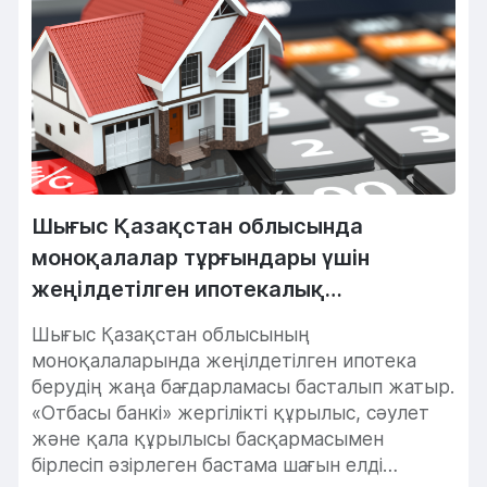
Шығыс Қазақстан облысында
моноқалалар тұрғындары үшін
жеңілдетілген ипотекалық
бағдарлама іске қосылып жатыр.
Шығыс Қазақстан облысының
моноқалаларында жеңілдетілген ипотека
берудің жаңа бағдарламасы басталып жатыр.
«Отбасы банкі» жергілікті құрылыс, сәулет
және қала құрылысы басқармасымен
бірлесіп әзірлеген бастама шағын елді