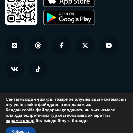
Сайтымызда ең жақсы тәжірибе алуыңызды қамтамасыз
ету үшін cookie файлдарын қолданамыз.
Қандай cookie файлдарын қолданатынымыз немесе
оларды өшіретініміз туралы қосымша ақпаратты
© Homsters.kz — все права защищены
параметрлері
бөлімінде білуге ​​болады.
Құпиялылық саясаты
Құпиялылық саясаты
Қабылдау