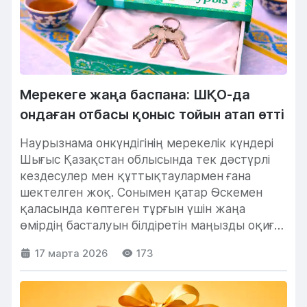
Мерекеге жаңа баспана: ШҚО-да
ондаған отбасы қоныс тойын атап өтті
Наурызнама онкүндігінің мерекелік күндері
Шығыс Қазақстан облысында тек дәстүрлі
кездесулер мен құттықтаулармен ғана
шектелген жоқ. Сонымен қатар Өскемен
қаласында көптеген тұрғын үшін жаңа
өмірдің басталуын білдіретін маңызды оқиға
өтті. Салтанатты...
17 марта 2026
173