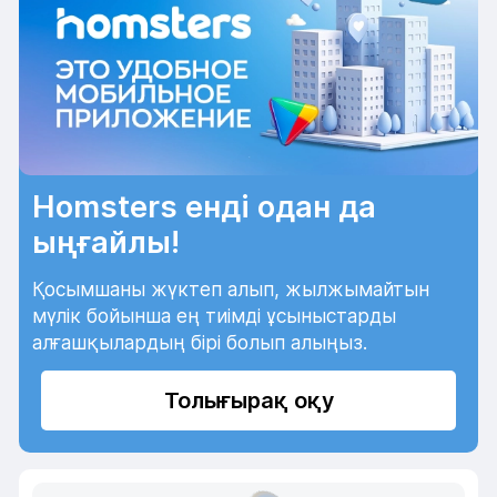
Homsters енді одан да
ыңғайлы!
Қосымшаны жүктеп алып, жылжымайтын
мүлік бойынша ең тиімді ұсыныстарды
алғашқылардың бірі болып алыңыз.
Толығырақ оқу