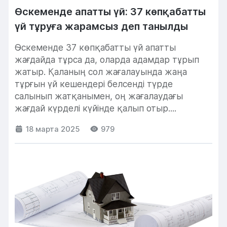
Өскеменде апатты үй: 37 көпқабатты
үй тұруға жарамсыз деп танылды
Өскеменде 37 көпқабатты үй апатты
жағдайда тұрса да, оларда адамдар тұрып
жатыр. Қаланың сол жағалауында жаңа
тұрғын үй кешендері белсенді түрде
салынып жатқанымен, оң жағалаудағы
жағдай күрделі күйінде қалып отыр....
18 марта 2025
979