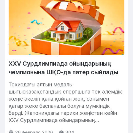
XXV Сурдлимпиада ойындарының
чемпионына ШҚО-да пәтер сыйлады
Токиодағы алтын медаль
шығысқазақстандық спортшыға тек әлемдік
жеңіс әкеліп қана қойған жоқ, сонымен
қатар жеке баспаналы болуға мүмкіндік
берді. Жапониядағы тарихи жеңістен кейін
XXV Сурдлимпиада ойындарының
чемпионына ШҚО-да пәтер сыйлап,...
26 февраля 2026
304