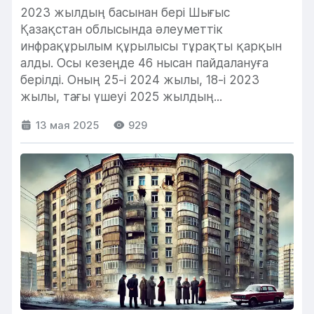
жалғасуда
2023 жылдың басынан бері Шығыс
Қазақстан облысында әлеуметтік
инфрақұрылым құрылысы тұрақты қарқын
алды. Осы кезеңде 46 нысан пайдалануға
берілді. Оның 25-і 2024 жылы, 18-і 2023
жылы, тағы үшеуі 2025 жылдың...
13 мая 2025
929