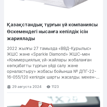
Қазақстандық тұрғын үй компаниясы
Өскемендегі нысанға кепілдік ісін
жариялады
2022 жылғы 27 тамызда «ВВД-Құрылыс»
ЖШС және «Sparkle Diamond» ЖШС-мен
«Коммерциялық үй-жайлары жобаланған
көпқабатты тұрғын үйді салу және
орналастыру» жобасы бойынша № ДПГ-22-
16-055/120 кепілдік шарты жасалды. мекен-
жайы: Өскемен қаласы, 19...
29 августа 2024
1123