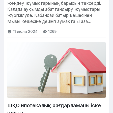
жөндеу жұмыстарының барысын тексерді.
Қалада ауқымды абаттандыру жұмыстары
жүргізілуде. Қабанбай батыр көшесінен
Мызы көшесіне дейінгі аумақта «Таза
Қазақстан» акциясына орай фасадтар...
11 июля 2024
1269
ШҚО ипотекалық бағдарламаны іске
қосты