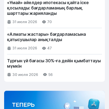
«Ұмай» әйелдер ипотекасы қайта іске
қосылады: бағдарламаның барлық
шарттары жарияланды
31 июля 2026
70
«Алматы жастары» бағдарламасына
қатысушылар анықталды
31 июля 2026
47
Тұрғын үй бағасы 30%-ға дейін қымбаттауы
мүмкін
30 июля 2026
56