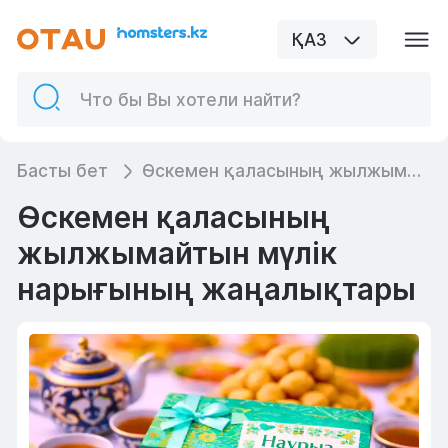
ҚАЗ
Басты бет
Өскемен қаласының жылжымайтын мүлік нарығының жаңалықтары
Өскемен қаласының
жылжымайтын мүлік
нарығының жаңалықтары