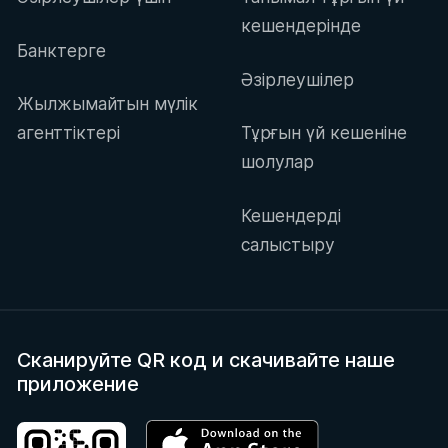
кешендерінде
Банктерге
Әзірлеушілер
Жылжымайтын мүлік
агенттіктері
Тұрғын үй кешеніне
шолулар
Кешендерді
салыстыру
Сканируйте QR код
и скачивайте наше
приложение