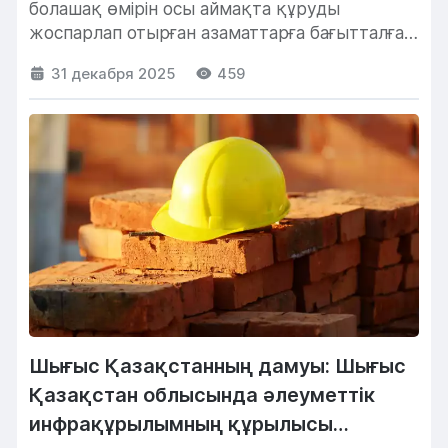
болашақ өмірін осы аймақта құруды
жоспарлап отырған азаматтарға бағытталған.
«Отбасы» банкі...
31 декабря 2025
459
Шығыс Қазақстанның дамуы: Шығыс
Қазақстан облысында әлеуметтік
инфрақұрылымның құрылысы