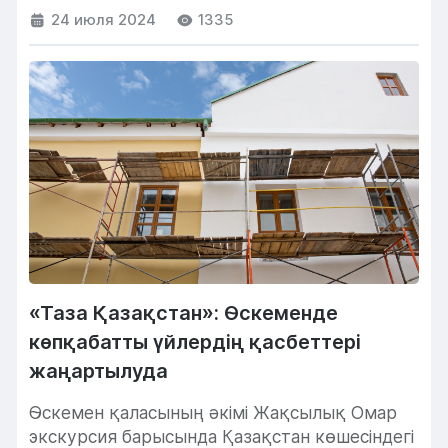
мекендерге жоғары білікті мамандарды
24 июля 2024
1335
тартуға...
«Таза Қазақстан»: Өскеменде
көпқабатты үйлердің қасбеттері
жаңартылуда
Өскемен қаласының әкімі Жақсылық Омар
экскурсия барысында Қазақстан көшесіндегі