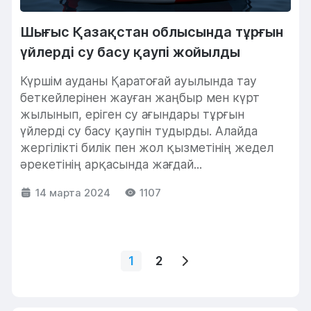
Шығыс Қазақстан облысында тұрғын
үйлерді су басу қаупі жойылды
Күршім ауданы Қаратоғай ауылында тау
беткейлерінен жауған жаңбыр мен күрт
жылынып, еріген су ағындары тұрғын
үйлерді су басу қаупін тудырды. Алайда
жергілікті билік пен жол қызметінің жедел
әрекетінің арқасында жағдай...
14 марта 2024
1107
1
2