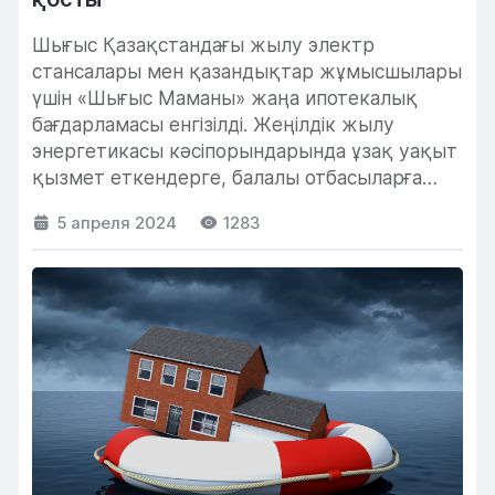
Шығыс Қазақстандағы жылу электр
стансалары мен қазандықтар жұмысшылары
үшін «Шығыс Маманы» жаңа ипотекалық
бағдарламасы енгізілді. Жеңілдік жылу
энергетикасы кәсіпорындарында ұзақ уақыт
қызмет еткендерге, балалы отбасыларға
және мүмкіндігі шектеулі отбасы
5 апреля 2024
1283
мүшелеріне...