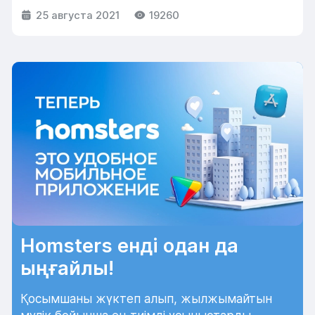
25 августа 2021
19260
Homsters енді одан да
ыңғайлы!
Қосымшаны жүктеп алып, жылжымайтын