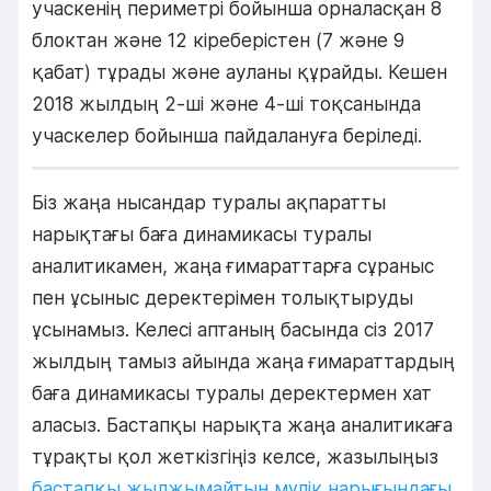
учаскенің периметрі бойынша орналасқан 8
блоктан және 12 кіреберістен (7 және 9
қабат) тұрады және ауланы құрайды. Кешен
2018 жылдың 2-ші және 4-ші тоқсанында
учаскелер бойынша пайдалануға беріледі.
Біз жаңа нысандар туралы ақпаратты
нарықтағы баға динамикасы туралы
аналитикамен, жаңа ғимараттарға сұраныс
пен ұсыныс деректерімен толықтыруды
ұсынамыз. Келесі аптаның басында сіз 2017
жылдың тамыз айында жаңа ғимараттардың
баға динамикасы туралы деректермен хат
аласыз. Бастапқы нарықта жаңа аналитикаға
тұрақты қол жеткізгіңіз келсе, жазылыңыз
бастапқы жылжымайтын мүлік нарығындағы