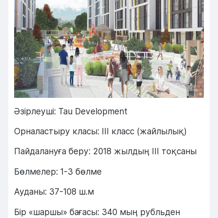
Әзірлеуші: Tau Development
Орналастыру класы: III класс (жайлылық)
Пайдалануға беру: 2018 жылдың III тоқсаны
Бөлмелер: 1-3 бөлме
Ауданы: 37-108 ш.м
Бір «шаршы» бағасы: 340 мың рубльден