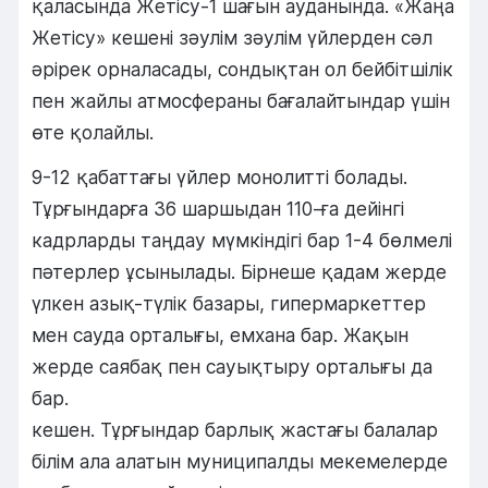
қаласында Жетісу-1 шағын ауданында. «Жаңа
Жетісу» кешені зәулім зәулім үйлерден сәл
әрірек орналасады, сондықтан ол бейбітшілік
пен жайлы атмосфераны бағалайтындар үшін
өте қолайлы.
9-12 қабаттағы үйлер монолитті болады.
Тұрғындарға 36 шаршыдан 110-ға дейінгі
кадрларды таңдау мүмкіндігі бар 1-4 бөлмелі
пәтерлер ұсынылады. Бірнеше қадам жерде
үлкен азық-түлік базары, гипермаркеттер
мен сауда орталығы, емхана бар. Жақын
жерде саябақ пен сауықтыру орталығы да
бар.
кешен. Тұрғындар барлық жастағы балалар
білім ала алатын муниципалды мекемелерде