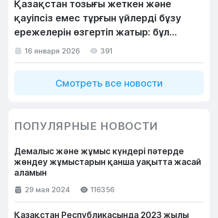
Қазақстан тозығы жеткен және
қауіпсіз емес тұрғын үйлерді бұзу
ережелерін өзгертіп жатыр: бұл
тұрғындар мен құрылыс салушыларға
16 января 2026
391
қандай пайда әкеледі
Смотреть все новости
ПОПУЛЯРНЫЕ НОВОСТИ
Демалыс және жұмыс күндері пәтерде
жөндеу жұмыстарын қанша уақытта жасай
аламын
29 мая 2024
116356
Қазақстан Республикасында 2023 жылы