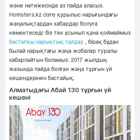
және нәтижесінде аз пайда аласыз.
Homsters.kz сізге құрылыс нарығындағы
жаңалықтардан хабардар болуға
көмектеседі: біз тек ұсынып қана қоймаймыз
бастапқы нарықтық талдау
, бірақ бұдан
былай нарықтағы жаңа жобалар туралы
хабарлайтын боламыз. 2017 жылдың
жазында пайда болған жаңа тұрғын үй
кешендерінен бастайық.
Алматыдағы Абай 130 тұрғын үй
кешені