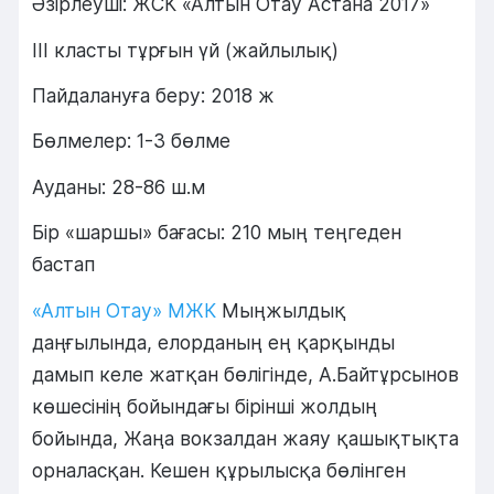
Әзірлеуші: ЖСК «Алтын Отау Астана 2017»
III класты тұрғын үй (жайлылық)
Пайдалануға беру: 2018 ж
Бөлмелер: 1-3 бөлме
Ауданы: 28-86 ш.м
Бір «шаршы» бағасы: 210 мың теңгеден
бастап
«Алтын Отау» МЖК
Мыңжылдық
даңғылында, елорданың ең қарқынды
дамып келе жатқан бөлігінде, А.Байтұрсынов
көшесінің бойындағы бірінші жолдың
бойында, Жаңа вокзалдан жаяу қашықтықта
орналасқан. Кешен құрылысқа бөлінген