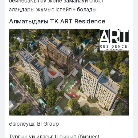
бейнебақылау және заманауи спорт
алаңдары жұмыс істейтін болады.
Алматыдағы TK ART Residence
Әзірлеуші: BI Group
Тұрғын үй класы: II сынып (бизнес)