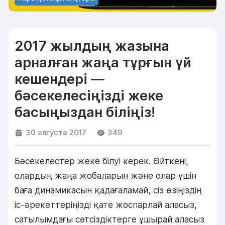
2017 жылдың жазына
арналған жаңа тұрғын үй
кешендері —
бәсекелесіңізді жеке
басыңыздан біліңіз!
30 августа 2017
349
Бәсекелестер жеке білуі керек. Өйткені,
олардың жаңа жобаларын және олар үшін
баға динамикасын қадағаламай, сіз өзіңіздің
іс-әрекеттеріңізді қате жоспарлай аласыз,
сатылымдағы сәтсіздіктерге ұшырай аласыз