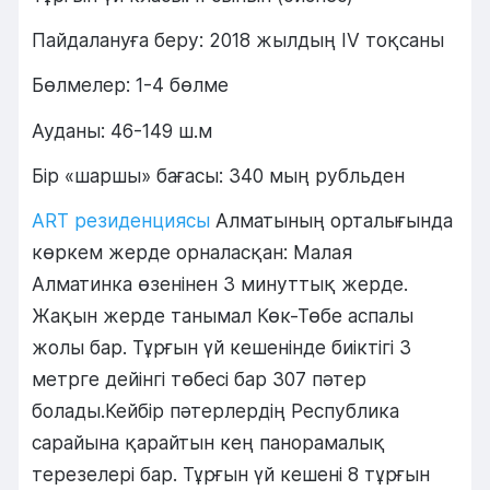
Пайдалануға беру: 2018 жылдың IV тоқсаны
Бөлмелер: 1-4 бөлме
Ауданы: 46-149 ш.м
Бір «шаршы» бағасы: 340 мың рубльден
ART резиденциясы
Алматының орталығында
көркем жерде орналасқан: Малая
Алматинка өзенінен 3 минуттық жерде.
Жақын жерде танымал Көк-Төбе аспалы
жолы бар. Тұрғын үй кешенінде биіктігі 3
метрге дейінгі төбесі бар 307 пәтер
болады.Кейбір пәтерлердің Республика
сарайына қарайтын кең панорамалық
терезелері бар. Тұрғын үй кешені 8 тұрғын