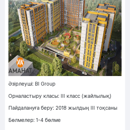
Әзірлеуші: BI Group
Орналастыру класы: III класс (жайлылық)
Пайдалануға беру: 2018 жылдың III тоқсаны
Бөлмелер: 1-4 бөлме