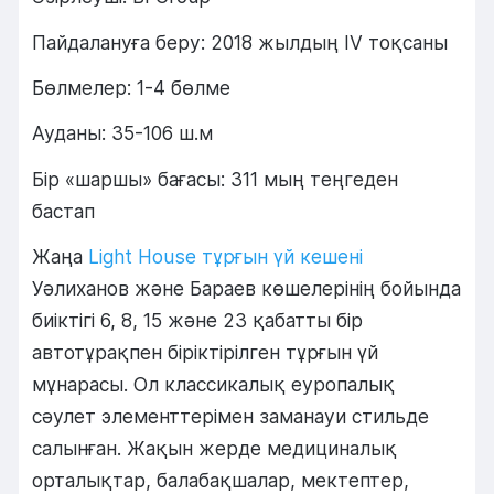
Пайдалануға беру: 2018 жылдың IV тоқсаны
Бөлмелер: 1-4 бөлме
Ауданы: 35-106 ш.м
Бір «шаршы» бағасы: 311 мың теңгеден
бастап
Жаңа
Light House тұрғын үй кешені
Уәлиханов және Бараев көшелерінің бойында
биіктігі 6, 8, 15 және 23 қабатты бір
автотұрақпен біріктірілген тұрғын үй
мұнарасы. Ол классикалық еуропалық
сәулет элементтерімен заманауи стильде
салынған. Жақын жерде медициналық
орталықтар, балабақшалар, мектептер,