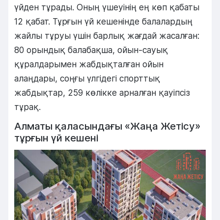
үйден тұрады. Оның үшеуінің ең көп қабаты
12 қабат. Тұрғын үй кешенінде балалардың
жайлы тұруы үшін барлық жағдай жасалған:
80 орындық балабақша, ойын-сауық
құралдарымен жабдықталған ойын
алаңдары, соңғы үлгідегі спорттық
жабдықтар, 259 көлікке арналған қауіпсіз
тұрақ.
Алматы қаласындағы «Жаңа Жетісу»
тұрғын үй кешені