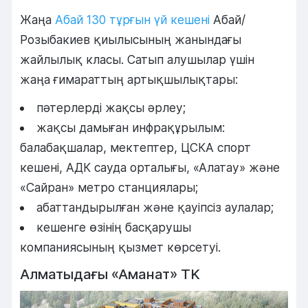
Жаңа
Абай 130 тұрғын үй кешені
Абай/
Розыбакиев қиылысының жанындағы
жайлылық класы. Сатып алушылар үшін
жаңа ғимараттың артықшылықтары:
пәтерлерді жақсы әрлеу;
жақсы дамыған инфрақұрылым:
балабақшалар, мектептер, ЦСКА спорт
кешені, АДК сауда орталығы, «Алатау» және
«Сайран» метро станциялары;
абаттандырылған және қауіпсіз аулалар;
кешенге өзінің басқарушы
компаниясының қызмет көрсетуі.
Алматыдағы «Аманат» TK