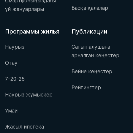
Смартфоныңыздағы
Басқа қалалар
үй жануарлары
Программы жилья
Публикации
Наурыз
Сатып алушыға
арналған кеңестер
Отау
Бейне кеңестер
7-20-25
Рейтингтер
Наурыз жұмыскер
Умай
Жасыл ипотека