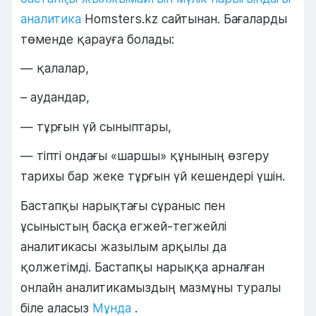
аналитика
Homsters.kz сайтынан. Бағаларды
төменде қарауға болады:
— қалалар,
– аудандар,
— тұрғын үй сыныптары,
— тіпті ондағы «шаршы» құнының өзгеру
тарихы бар жеке тұрғын үй кешендері үшін.
Бастапқы нарықтағы сұраныс пен
ұсыныстың басқа егжей-тегжейлі
аналитикасы жазылым арқылы да
қолжетімді. Бастапқы нарыққа арналған
онлайн аналитикамыздың мазмұны туралы
біле аласыз
Мұнда
.