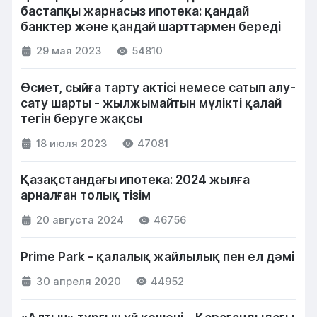
бастапқы жарнасыз ипотека: қандай
банктер және қандай шарттармен береді
29 мая 2023
54810
Өсиет, сыйға тарту актісі немесе сатып алу-
сату шарты - жылжымайтын мүлікті қалай
тегін беруге жақсы
18 июля 2023
47081
Қазақстандағы ипотека: 2024 жылға
арналған толық тізім
20 августа 2024
46756
Prime Park - қалалық жайлылық пен ел дәмі
30 апреля 2020
44952