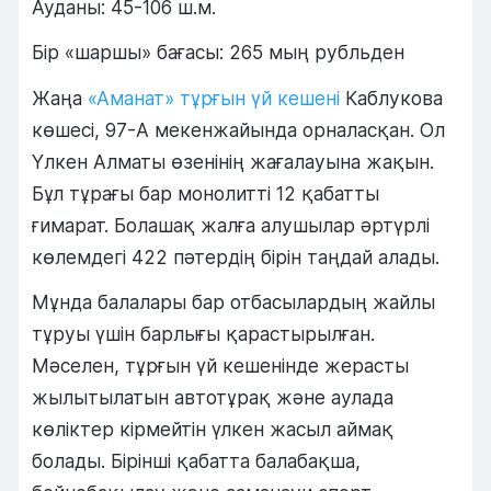
Ауданы: 45-106 ш.м.
Бір «шаршы» бағасы: 265 мың рубльден
Жаңа
«Аманат» тұрғын үй кешені
Каблукова
көшесі, 97-А мекенжайында орналасқан. Ол
Үлкен Алматы өзенінің жағалауына жақын.
Бұл тұрағы бар монолитті 12 қабатты
ғимарат. Болашақ жалға алушылар әртүрлі
көлемдегі 422 пәтердің бірін таңдай алады.
Мұнда балалары бар отбасылардың жайлы
тұруы үшін барлығы қарастырылған.
Мәселен, тұрғын үй кешенінде жерасты
жылытылатын автотұрақ және аулада
көліктер кірмейтін үлкен жасыл аймақ
болады. Бірінші қабатта балабақша,