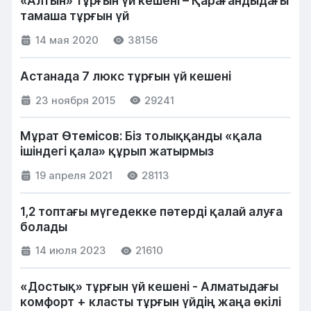
«Алтын» тұрғын үй кешені – Қарағандыдағы
тамаша тұрғын үй
14 мая 2020
38156
Астанада 7 люкс тұрғын үй кешені
23 ноября 2015
29241
Мұрат Өтемісов: Біз толыққанды «қала
ішіндегі қала» құрып жатырмыз
19 апреля 2021
28113
1,2 топтағы мүгедекке пәтерді қалай алуға
болады
14 июля 2023
21610
«Достық» тұрғын үй кешені - Алматыдағы
комфорт + класты тұрғын үйдің жаңа өкілі