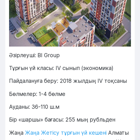
Әзірлеуші: BI Group
Тұрғын үй класы: IV сынып (экономика)
Пайдалануға беру: 2018 жылдың IV тоқсаны
Бөлмелер: 1-4 бөлме
Ауданы: 36-110 ш.м
Бір «шаршы» бағасы: 255 мың рубльден
Жаңа
Жаңа Жетісу тұрғын үй кешені
Алматы