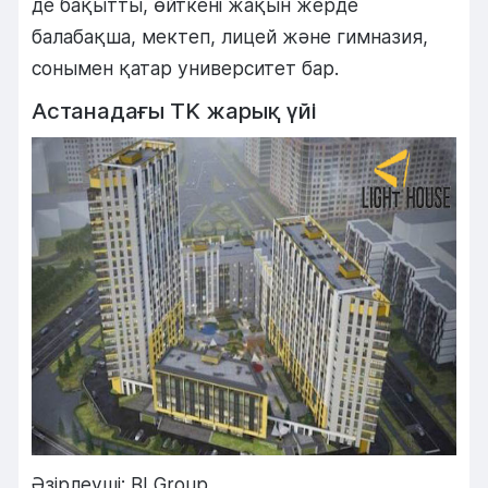
де бақытты, өйткені жақын жерде
балабақша, мектеп, лицей және гимназия,
сонымен қатар университет бар.
Астанадағы TK жарық үйі
Әзірлеуші: BI Group