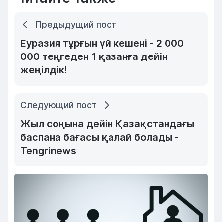
Предыдущий пост
Еуразия тұрғын үй кешені - 2 000
000 теңгеден 1 қазанға дейін
жеңілдік!
Следующий пост
Жыл соңына дейін Қазақстандағы
баспана бағасы қалай болады -
Tengrinews