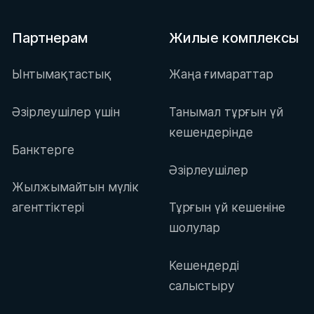
Партнерам
Жилые комплексы
Ынтымақтастық
Жаңа ғимараттар
Әзірлеушілер үшін
Танымал тұрғын үй
кешендерінде
Банктерге
Әзірлеушілер
Жылжымайтын мүлік
агенттіктері
Тұрғын үй кешеніне
шолулар
Кешендерді
салыстыру