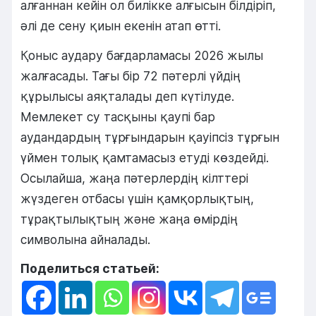
алғаннан кейін ол билікке алғысын білдіріп,
әлі де сену қиын екенін атап өтті.
Қоныс аудару бағдарламасы 2026 жылы
жалғасады. Тағы бір 72 пәтерлі үйдің
құрылысы аяқталады деп күтілуде.
Мемлекет су тасқыны қаупі бар
аудандардың тұрғындарын қауіпсіз тұрғын
үймен толық қамтамасыз етуді көздейді.
Осылайша, жаңа пәтерлердің кілттері
жүздеген отбасы үшін қамқорлықтың,
тұрақтылықтың және жаңа өмірдің
символына айналады.
Поделиться статьей: