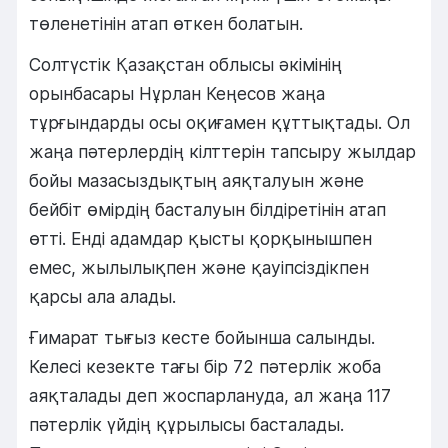
төленетінін атап өткен болатын.
Солтүстік Қазақстан облысы әкімінің
орынбасары Нұрлан Кеңесов жаңа
тұрғындарды осы оқиғамен құттықтады. Ол
жаңа пәтерлердің кілттерін тапсыру жылдар
бойы мазасыздықтың аяқталуын және
бейбіт өмірдің басталуын білдіретінін атап
өтті. Енді адамдар қысты қорқынышпен
емес, жылылықпен және қауіпсіздікпен
қарсы ала алады.
Ғимарат тығыз кесте бойынша салынды.
Келесі кезекте тағы бір 72 пәтерлік жоба
аяқталады деп жоспарлануда, ал жаңа 117
пәтерлік үйдің құрылысы басталады.