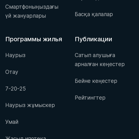
Смартфоныңыздағы
Басқа қалалар
үй жануарлары
Программы жилья
Публикации
Наурыз
Сатып алушыға
арналған кеңестер
Отау
Бейне кеңестер
7-20-25
Рейтингтер
Наурыз жұмыскер
Умай
Жасыл ипотека