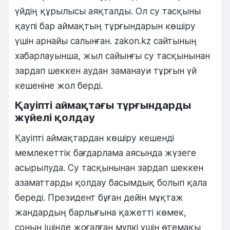
үйдің құрылысы аяқталды. Ол су тасқыны
қаупі бар аймақтың тұрғындарын көшіру
үшін арнайы салынған. zakon.kz сайтының
хабарлауынша, жыл сайынғы су тасқынынан
зардап шеккен аудан заманауи тұрғын үй
кешеніне жол берді.
Қауіпті аймақтағы тұрғындарды
жүйелі қолдау
Қауіпті аймақтардан көшіру кешенді
мемлекеттік бағдарлама аясында жүзеге
асырылуда. Су тасқынынан зардап шеккен
азаматтарды қолдау басымдық болып қала
береді. Президент бұған дейін мұқтаж
жандардың барлығына қажетті көмек,
соның ішінде жоғалған мүлкі үшін өтемақы