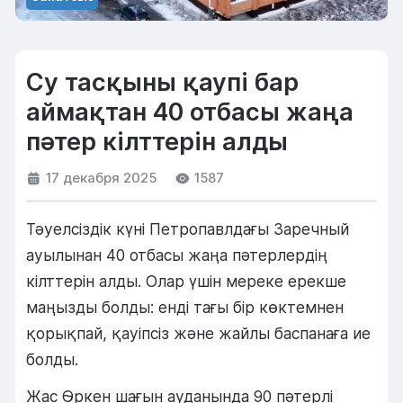
Су тасқыны қаупі бар
аймақтан 40 отбасы жаңа
пәтер кілттерін алды
17 декабря 2025
1587
Тәуелсіздік күні Петропавлдағы Заречный
ауылынан 40 отбасы жаңа пәтерлердің
кілттерін алды. Олар үшін мереке ерекше
маңызды болды: енді тағы бір көктемнен
қорықпай, қауіпсіз және жайлы баспанаға ие
болды.
Жас Өркен шағын ауданында 90 пәтерлі