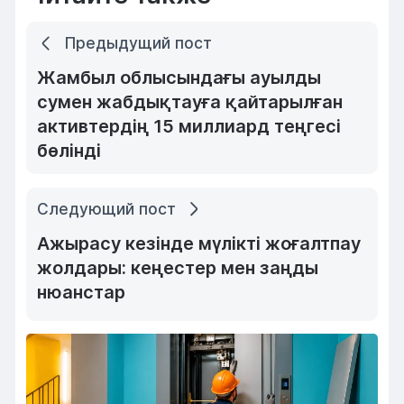
Предыдущий пост
Жамбыл облысындағы ауылды
сумен жабдықтауға қайтарылған
активтердің 15 миллиард теңгесі
бөлінді
Следующий пост
Ажырасу кезінде мүлікті жоғалтпау
жолдары: кеңестер мен заңды
нюанстар