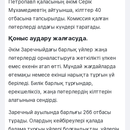
Петропавл қаласының әкімі Серік
Мұхамедиевтің айтуынша, кілттер 40
отбасына тапсырылды. Комиссия қалған
пәтерлерді алдағы күндері таратады.
Қоныс аудару жалғасуда.
Әкім Заречныйдағы барлық үйлер жаңа
пәтерлерді орналастыруға жеткілікті үлкен
емес екенін атап өтті. Мұндай жағдайларда
өтемақы немесе екінші нарықта тұрғын үй
беріледі. Билік барлық тұрғындар,
ерекшеліксіз, жаңа пәтерлердің кілттерін
алатынына сендірді.
Заречный ауылында барлығы 266 отбасы
тұрады. Олардың кейбіреулері қалада
балама тұрғын үйлері болғандықтан, үйлерін