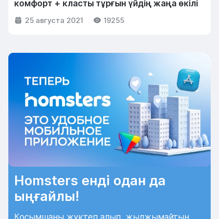
комфорт + класты тұрғын үйдің жаңа өкілі
25 августа 2021
19255
Homsters енді одан да
ыңғайлы!
Қосымшаны жүктеп алып, жылжымайтын