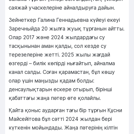
саяжай учаскелеріне айналдыруға дайын.
Зейнеткер Галина Геннадьевна күйеуі екеуі
Заречныйда 20 жылға жуық тұрғанын айтты.
Олар 2017 және 2024 жылдардағы су
тасқынынан аман қалды, сол кезде су
терезелеріне жетті. 2025 жылы жағдай
өзгерді – билік көпірді нығайтып, айналма
канал салды. Соған қарамастан, бұл көшу
олар үшін маңызды қадам болды:
денсаулықтарын ескере отырып, бірінші
қабаттағы жаңа пәтер өте қолайлы.
Қайта қоныс аударған тағы бір тұрғын Құсни
Майсейітова бұл сәтті 2024 жылдан бері
күткенін мойындады. Жаңа пәтерінің кілтін