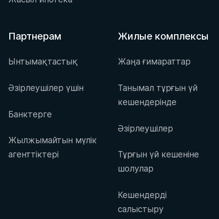
Партнерам
Жилые комплексы
Ынтымақтастық
Жаңа ғимараттар
Әзірлеушілер үшін
Танымал тұрғын үй
кешендерінде
Банктерге
Әзірлеушілер
Жылжымайтын мүлік
агенттіктері
Тұрғын үй кешеніне
шолулар
Кешендерді
салыстыру