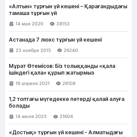
«Алтын» тұрғын үй кешені – Қарағандыдағы
тамаша тұрғын үй
14 мая 2020
38153
Астанада 7 люкс тұрғын үй кешені
23 ноября 2015
29240
Мұрат Өтемісов: Біз толыққанды «қала
ішіндегі қала» құрып жатырмыз
19 апреля 2021
28108
1,2 топтағы мүгедекке пәтерді қалай алуға
болады
14 июля 2023
21604
«Достық» тұрғын үй кешені - Алматыдағы