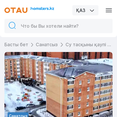
ҚАЗ
Басты бет
Санатсыз
Су тасқыны қаупі бар аймақтан 40 отбасы жаңа пәтер кілттерін алды
Санатсыз