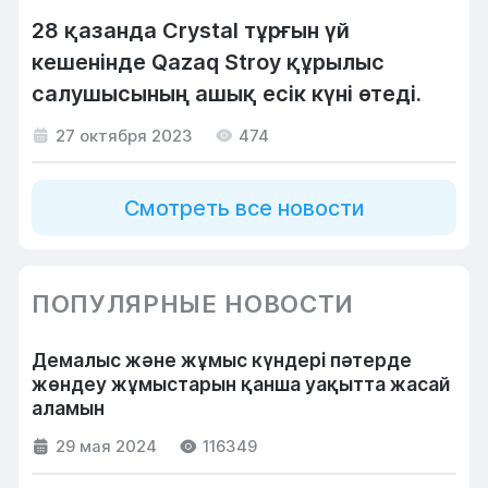
28 қазанда Crystal тұрғын үй
кешенінде Qazaq Stroy құрылыс
салушысының ашық есік күні өтеді.
27 октября 2023
474
Смотреть все новости
ПОПУЛЯРНЫЕ НОВОСТИ
Демалыс және жұмыс күндері пәтерде
жөндеу жұмыстарын қанша уақытта жасай
аламын
29 мая 2024
116349