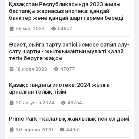
Қазақстан Республикасында 2023 жылы
бастапқы жарнасыз ипотека: қандай
банктер және қандай шарттармен береді
29 мая 2023
54807
Өсиет, сыйға тарту актісі немесе сатып алу-
сату шарты - жылжымайтын мүлікті қалай
тегін беруге жақсы
18 июля 2023
47077
Қазақстандағы ипотека: 2024 жылға
арналған толық тізім
20 августа 2024
46754
Prime Park - қалалық жайлылық пен ел дәмі
30 апреля 2020
44951