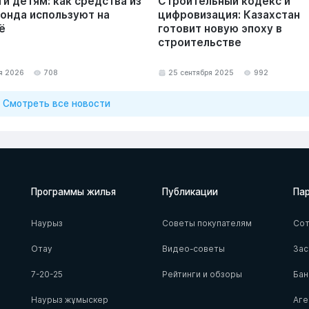
ги детям: как средства из
Строительный кодекс и
онда используют на
цифровизация: Казахстан
ё
готовит новую эпоху в
строительстве
я 2026
708
25 сентября 2025
992
Смотреть все новости
Программы жилья
Публикации
Па
Наурыз
Советы покупателям
Сот
Отау
Видео-советы
За
7-20-25
Рейтинги и обзоры
Бан
Наурыз жұмыскер
Аге