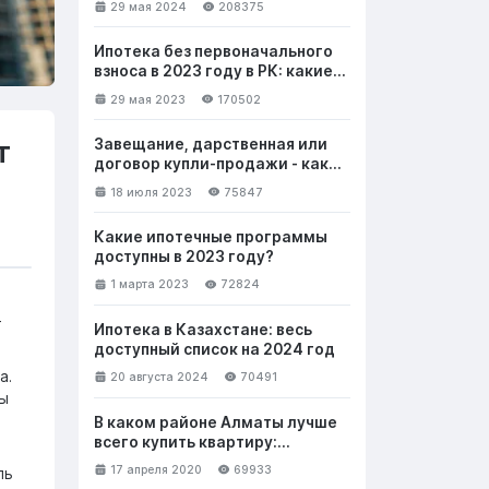
29 мая 2024
208375
Ипотека без первоначального
взноса в 2023 году в РК: какие
банки выдают и на каких
29 мая 2023
170502
условиях
т
Завещание, дарственная или
договор купли-продажи - как
лучше безвозмездно передать
18 июля 2023
75847
недвижимость
Какие ипотечные программы
доступны в 2023 году?
1 марта 2023
72824
т
Ипотека в Казахстане: весь
доступный список на 2024 год
а.
20 августа 2024
70491
ры
В каком районе Алматы лучше
всего купить квартиру:
выбираем новостройку. Часть 1
17 апреля 2020
69933
ль