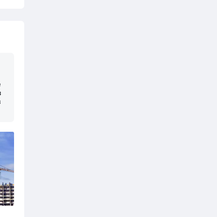
е
з
в