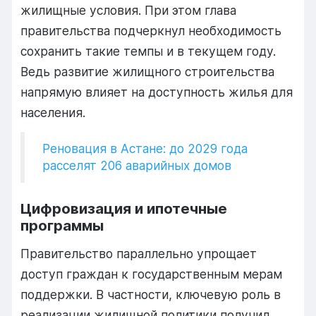
жилищные
условия.
При
этом
глава
правительства
подчеркнул
необходимость
сохранить
такие
темпы
и
в
текущем
году.
Ведь
развитие
жилищного
строительства
напрямую
влияет
на
доступность
жилья
для
населения.
Реновация в Астане: до 2029 года
расселят 206 аварийных домов
Цифровизация
и
ипотечные
программы
Правительство
параллельно
упрощает
доступ
граждан
к
государственным
мерам
поддержки.
В
частности,
ключевую
роль
в
реализации
жилищной
политики
получил