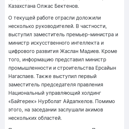
Казахстана
Олжас Бектенов
.
О
текущей
работе
отрасли
доложили
несколько
руководителей.
В
частности,
выступил
заместитель
премьер-
министра
и
министр
искусственного
интеллекта
и
цифрового
развития
Жаслан Мадиев
.
Кроме
того,
информацию
представил
министр
промышленности
и
строительства
Ерсайын
Нагаспаев
.
Также
выступил
первый
заместитель
председателя
правления
Национальный управляющий холдинг
«Байтерек»
Нурболат Айдапкелов
.
Помимо
этого,
на
заседании
заслушали
акимов
нескольких
областей.