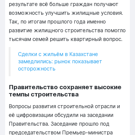
результате
всё
больше
граждан
получают
возможность
улучшить
жилищные
условия.
Так,
по
итогам
прошлого
года
именно
развитие
жилищного
строительства
помогло
тысячам
семей
решить
квартирный
вопрос.
Сделки с жильём в Казахстане
замедлились: рынок показывает
осторожность
Правительство
сохраняет
высокие
темпы
строительства
Вопросы
развития
строительной
отрасли
и
её
цифровизации
обсудили
на
заседании
Правительства.
Заседание
прошло
под
председательством
Премьер-
министра