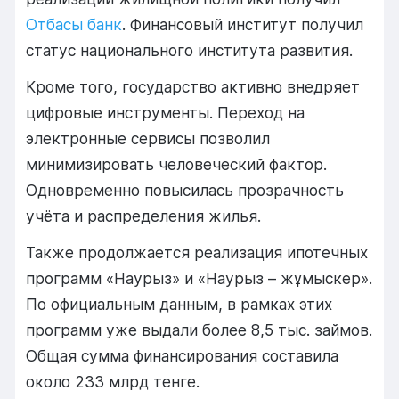
Отбасы банк
.
Финансовый
институт
получил
статус
национального
института
развития.
Кроме
того,
государство
активно
внедряет
цифровые
инструменты.
Переход
на
электронные
сервисы
позволил
минимизировать
человеческий
фактор.
Одновременно
повысилась
прозрачность
учёта
и
распределения
жилья.
Также
продолжается
реализация
ипотечных
программ «
Наурыз»
и «
Наурыз –
жұмыскер».
По
официальным
данным,
в
рамках
этих
программ
уже
выдали
более
8,5
тыс.
займов.
Общая
сумма
финансирования
составила
около
233
млрд
тенге.