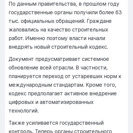
По
данным
правительства,
в
прошлом
году
государственные
органы
получили
более
63
тыс.
официальных
обращений.
Граждане
жаловались
на
качество
строительных
работ.
Именно
поэтому
власти
начали
внедрять
новый
строительный
кодекс.
Документ
предусматривает
системное
обновление
всей
отрасли.
В
частности,
планируется
переход
от
устаревших
норм
к
международным
стандартам.
Кроме
того,
кодекс
предполагает
активное
внедрение
цифровых
и
автоматизированных
технологий.
Также
усиливается
государственный
контроль.
Теперь
органы
строительного