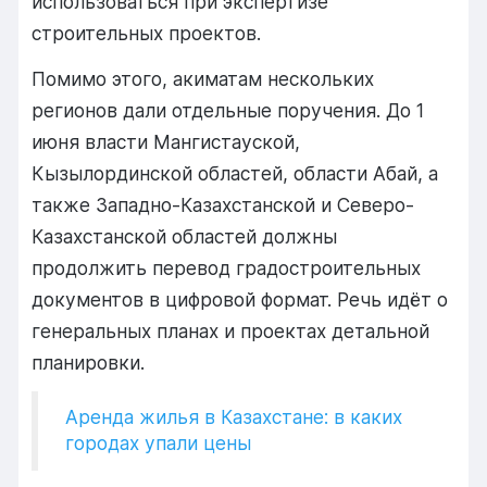
использоваться
при
экспертизе
строительных
проектов.
Помимо
этого,
акиматам
нескольких
регионов
дали
отдельные
поручения.
До
1
июня
власти
Мангистауской,
Кызылординской
областей,
области
Абай,
а
также
Западно-
Казахстанской
и
Северо-
Казахстанской
областей
должны
продолжить
перевод
градостроительных
документов
в
цифровой
формат.
Речь
идёт
о
генеральных
планах
и
проектах
детальной
планировки.
Аренда жилья в Казахстане: в каких
городах упали цены