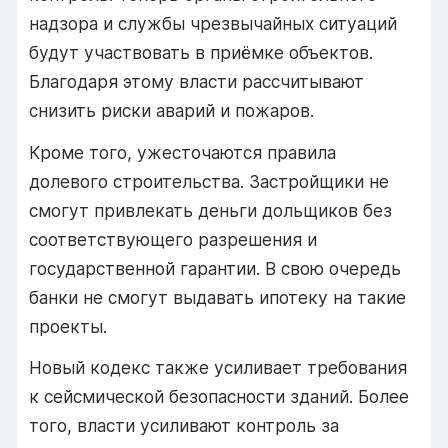
надзора
и
службы
чрезвычайных
ситуаций
будут
участвовать
в
приёмке
объектов.
Благодаря
этому
власти
рассчитывают
снизить
риски
аварий
и
пожаров.
Кроме
того,
ужесточаются
правила
долевого
строительства.
Застройщики
не
смогут
привлекать
деньги
дольщиков
без
соответствующего
разрешения
и
государственной
гарантии.
В
свою
очередь
банки
не
смогут
выдавать
ипотеку
на
такие
проекты.
Новый
кодекс
также
усиливает
требования
к
сейсмической
безопасности
зданий.
Более
того,
власти
усиливают
контроль
за