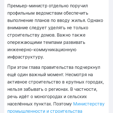
Премьер-
министр
отдельно
поручил
профильным
ведомствам
обеспечить
выполнение
планов
по
вводу
жилья.
Однако
внимание
следует
уделять
не
только
строительству
домов.
Важно
также
опережающими
темпами
развивать
инженерно-
коммуникационную
инфраструктуру.
При
этом
глава
правительства
подчеркнул
ещё
один
важный
момент.
Несмотря
на
активное
строительство
в
крупных
городах,
нельзя
забывать
о
регионах.
В
частности,
речь
идёт
о
моногородах
и
сельских
населённых
пунктах.
Поэтому
Министерству
промышленности
и
строительства