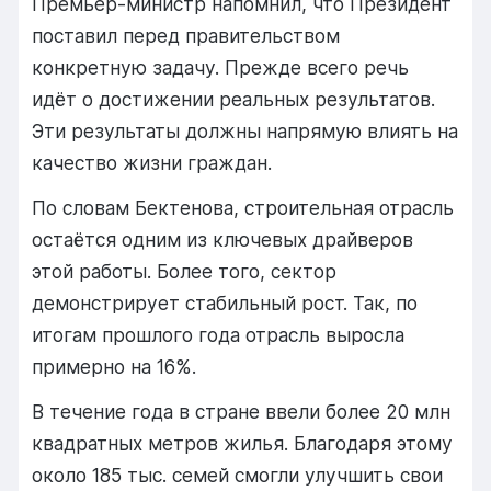
Премьер-
министр
напомнил,
что
Президент
поставил
перед
правительством
конкретную
задачу.
Прежде
всего
речь
идёт
о
достижении
реальных
результатов.
Эти
результаты
должны
напрямую
влиять
на
качество
жизни
граждан.
По
словам
Бектенова,
строительная
отрасль
остаётся
одним
из
ключевых
драйверов
этой
работы.
Более
того,
сектор
демонстрирует
стабильный
рост.
Так,
по
итогам
прошлого
года
отрасль
выросла
примерно
на
16%.
В
течение
года
в
стране
ввели
более
20
млн
квадратных
метров
жилья.
Благодаря
этому
около
185
тыс.
семей
смогли
улучшить
свои