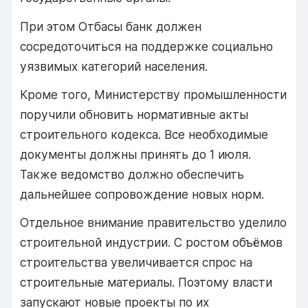
При
этом
Отбасы банк
должен
сосредоточиться
на
поддержке
социально
уязвимых
категорий
населения.
Кроме
того,
Министерству
промышленности
поручили
обновить
нормативные
акты
строительного
кодекса.
Все
необходимые
документы
должны
принять
до
1
июля.
Также
ведомство
должно
обеспечить
дальнейшее
сопровождение
новых
норм.
Отдельное
внимание
правительство
уделило
строительной
индустрии.
С
ростом
объёмов
строительства
увеличивается
спрос
на
строительные
материалы.
Поэтому
власти
запускают
новые
проекты
по
их