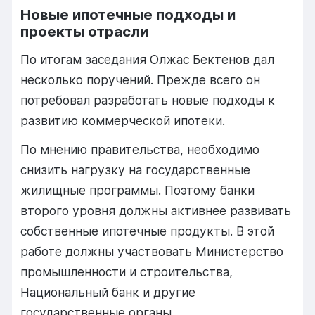
Новые
ипотечные
подходы
и
проекты
отрасли
По
итогам
заседания
Олжас Бектенов
дал
несколько
поручений.
Прежде
всего
он
потребовал
разработать
новые
подходы
к
развитию
коммерческой
ипотеки.
По
мнению
правительства,
необходимо
снизить
нагрузку
на
государственные
жилищные
программы.
Поэтому
банки
второго
уровня
должны
активнее
развивать
собственные
ипотечные
продукты.
В
этой
работе
должны
участвовать
Министерство
промышленности
и
строительства,
Национальный
банк
и
другие
государственные
органы.