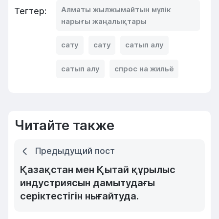
Алматы жылжымайтын мүлік
Тегтер:
нарығы жаңалықтары
сату
сату
сатып алу
сатып алу
спрос на жильё
Читайте также
Предыдущий пост
Қазақстан мен Қытай құрылыс
индустриясын дамытудағы
серіктестігін нығайтуда.