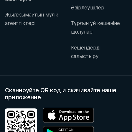
Әзірлеушілер
Жылжымайтын мүлік
агенттіктері
Тұрғын үй кешеніне
шолулар
Кешендерді
салыстыру
Сканируйте QR код
и скачивайте наше
приложение