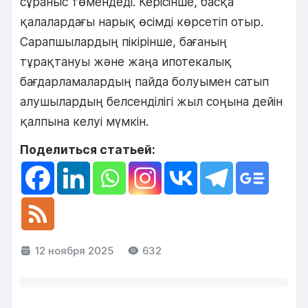
сұраныс төмендеді. Керісінше, басқа
қалалардағы нарық өсімді көрсетіп отыр.
Сарапшылардың пікірінше, бағаның
тұрақтануы және жаңа ипотекалық
бағдарламалардың пайда болуымен сатып
алушылардың белсенділігі жыл соңына дейін
қалпына келуі мүмкін.
Поделиться статьей:
12 ноября 2025
632