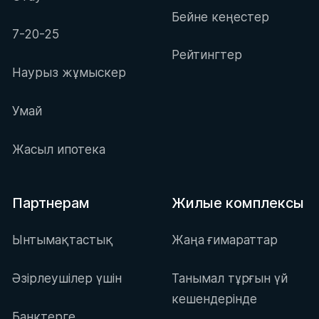
Бейне кеңестер
7-20-25
Рейтингтер
Наурыз жұмыскер
Умай
Жасыл ипотека
Партнерам
Жилые комплексы
Ынтымақтастық
Жаңа ғимараттар
Әзірлеушілер үшін
Танымал тұрғын үй
кешендерінде
Банктерге