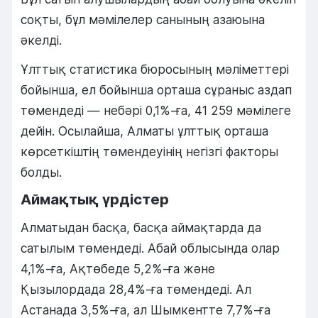
соқты, бұл мәмілелер санының азаюына
әкелді.
Ұлттық статистика бюросының мәліметтері
бойынша, ел бойынша орташа сұраныс аздап
төмендеді — небәрі 0,1%-ға, 41 259 мәмілеге
дейін. Осылайша, Алматы ұлттық орташа
көрсеткіштің төмендеуінің негізгі факторы
болды.
Аймақтық үрдістер
Алматыдан басқа, басқа аймақтарда да
сатылым төмендеді. Абай облысында олар
4,1%-ға, Ақтөбеде 5,2%-ға және
Қызылордада 28,4%-ға төмендеді. Ал
Астанада 3,5%-ға, ал Шымкентте 7,7%-ға