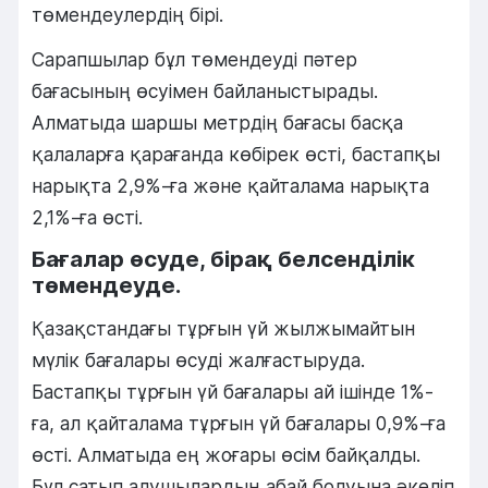
төмендеулердің бірі.
Сарапшылар бұл төмендеуді пәтер
бағасының өсуімен байланыстырады.
Алматыда шаршы метрдің бағасы басқа
қалаларға қарағанда көбірек өсті, бастапқы
нарықта 2,9%-ға және қайталама нарықта
2,1%-ға өсті.
Бағалар өсуде, бірақ белсенділік
төмендеуде.
Қазақстандағы тұрғын үй жылжымайтын
мүлік бағалары өсуді жалғастыруда.
Бастапқы тұрғын үй бағалары ай ішінде 1%-
ға, ал қайталама тұрғын үй бағалары 0,9%-ға
өсті. Алматыда ең жоғары өсім байқалды.
Бұл сатып алушылардың абай болуына әкеліп