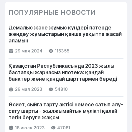
ПОПУЛЯРНЫЕ НОВОСТИ
Демалыс және жұмыс күндері пәтерде
жөндеу жұмыстарын қанша уақытта жасай
аламын
29 мая 2024
116355
Қазақстан Республикасында 2023 жылы
бастапқы жарнасыз ипотека: қандай
банктер және қандай шарттармен береді
29 мая 2023
54810
Өсиет, сыйға тарту актісі немесе сатып алу-
сату шарты - жылжымайтын мүлікті қалай
тегін беруге жақсы
18 июля 2023
47081