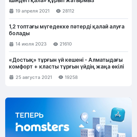
ішіндегі қала» құрып жатырмыз
19 апреля 2021
28112
1,2 топтағы мүгедекке пәтерді қалай алуға
болады
14 июля 2023
21610
«Достық» тұрғын үй кешені - Алматыдағы
комфорт + класты тұрғын үйдің жаңа өкілі
25 августа 2021
19258