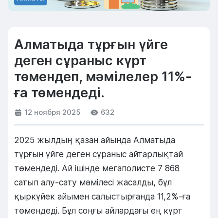
Алматыда тұрғын үйге
деген сұраныс күрт
төмендеп, мәмілелер 11%-
ға төмендеді.
12 ноября 2025
632
2025 жылдың қазан айында Алматыда
тұрғын үйге деген сұраныс айтарлықтай
төмендеді. Ай ішінде мегаполисте 7 868
сатып алу-сату мәмілесі жасалды, бұл
қыркүйек айымен салыстырғанда 11,2%-ға
төмендеді. Бұл соңғы айлардағы ең күрт