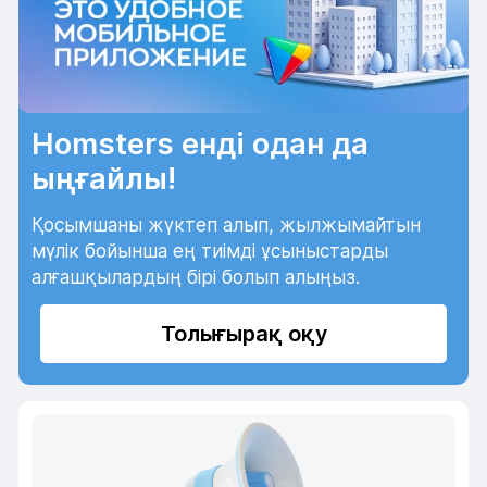
Homsters енді одан да
ыңғайлы!
Қосымшаны жүктеп алып, жылжымайтын
мүлік бойынша ең тиімді ұсыныстарды
алғашқылардың бірі болып алыңыз.
Толығырақ оқу