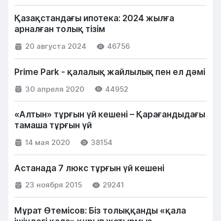
Қазақстандағы ипотека: 2024 жылға
арналған толық тізім
20 августа 2024
46756
Prime Park - қалалық жайлылық пен ел дәмі
30 апреля 2020
44952
«Алтын» тұрғын үй кешені – Қарағандыдағы
тамаша тұрғын үй
14 мая 2020
38154
Астанада 7 люкс тұрғын үй кешені
23 ноября 2015
29241
Мұрат Өтемісов: Біз толыққанды «қала