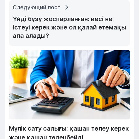
Следующий пост
Үйді бұзу жоспарланған: иесі не
істеуі керек және ол қалай өтемақы
ала алады?
Мүлік сату салығы: қашан төлеу керек
және қашан төленбейді