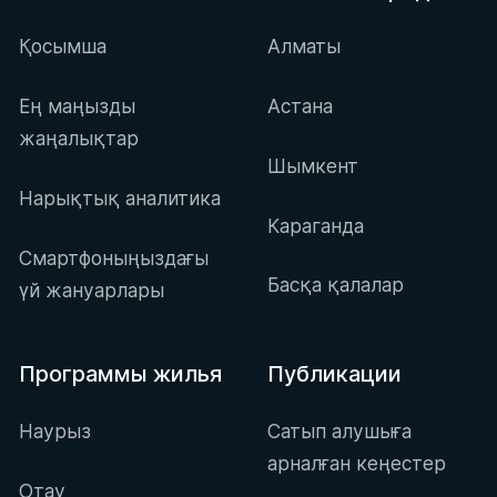
Қосымша
Алматы
Ең маңызды
Астана
жаңалықтар
Шымкент
Нарықтық аналитика
Караганда
Смартфоныңыздағы
Басқа қалалар
үй жануарлары
Программы жилья
Публикации
Наурыз
Сатып алушыға
арналған кеңестер
Отау