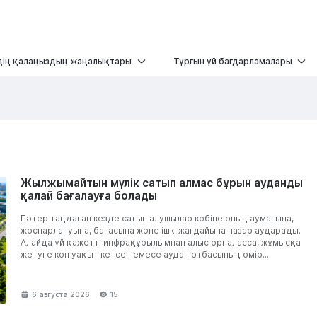
дің қалаңыздың жаңалықтары
Тұрғын үй бағдарламалары
Жылжымайтын мүлік сатып алмас бұрын ауданды
қалай бағалауға болады
Пәтер таңдаған кезде сатып алушылар көбіне оның аумағына,
жоспарлануына, бағасына және ішкі жағдайына назар аударады.
Алайда үй қажетті инфрақұрылымнан алыс орналасса, жұмысқа
жетуге көп уақыт кетсе немесе аудан отбасының өмір...
6 августа 2026
15