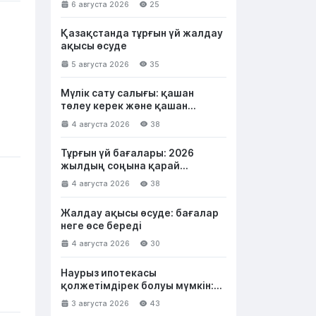
6 августа 2026
25
Қазақстанда тұрғын үй жалдау
ақысы өсуде
5 августа 2026
35
Мүлік сату салығы: қашан
төлеу керек және қашан
төленбейді
4 августа 2026
38
Тұрғын үй бағалары: 2026
жылдың соңына қарай
қазақстандықтар не күте
4 августа 2026
38
алады
Жалдау ақысы өсуде: бағалар
неге өсе береді
4 августа 2026
30
Наурыз ипотекасы
қолжетімдірек болуы мүмкін:
несие лимитін 50 млн теңгеге
3 августа 2026
43
дейін арттыру ұсынылды