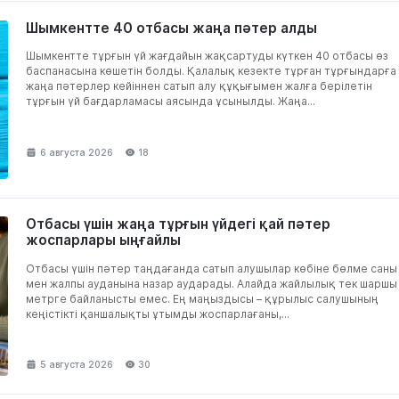
Шымкентте 40 отбасы жаңа пәтер алды
Шымкентте тұрғын үй жағдайын жақсартуды күткен 40 отбасы өз
баспанасына көшетін болды. Қалалық кезекте тұрған тұрғындарға
жаңа пәтерлер кейіннен сатып алу құқығымен жалға берілетін
тұрғын үй бағдарламасы аясында ұсынылды. Жаңа...
6 августа 2026
18
Отбасы үшін жаңа тұрғын үйдегі қай пәтер
жоспарлары ыңғайлы
Отбасы үшін пәтер таңдағанда сатып алушылар көбіне бөлме саны
мен жалпы ауданына назар аударады. Алайда жайлылық тек шаршы
метрге байланысты емес. Ең маңыздысы – құрылыс салушының
кеңістікті қаншалықты ұтымды жоспарлағаны,...
5 августа 2026
30