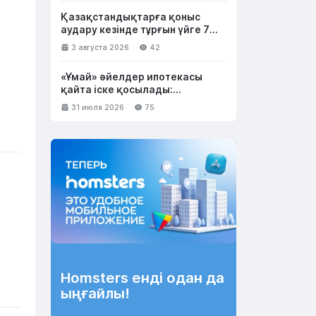
Қазақстандықтарға қоныс
аудару кезінде тұрғын үйге 7
миллион теңгеге дейін
3 августа 2026
42
беріледі
«Ұмай» әйелдер ипотекасы
қайта іске қосылады:
бағдарламаның барлық
31 июля 2026
75
шарттары жарияланды
Homsters енді одан да
ыңғайлы!