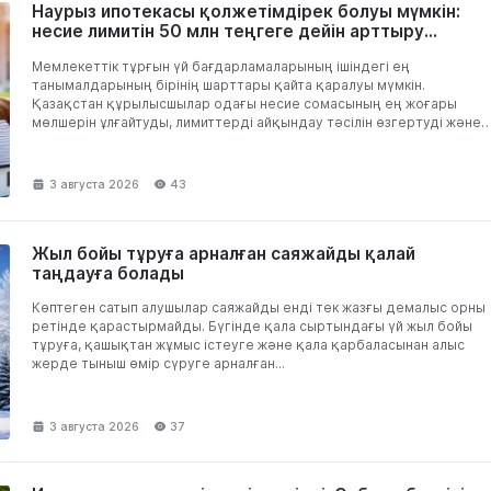
Наурыз ипотекасы қолжетімдірек болуы мүмкін:
несие лимитін 50 млн теңгеге дейін арттыру
ұсынылды
Мемлекеттік тұрғын үй бағдарламаларының ішіндегі ең
танымалдарының бірінің шарттары қайта қаралуы мүмкін.
Қазақстан құрылысшылар одағы несие сомасының ең жоғары
мөлшерін ұлғайтуды, лимиттерді айқындау тәсілін өзгертуді және
қаржыландырудың жаңа тетігін енгізуді...
3 августа 2026
43
Жыл бойы тұруға арналған саяжайды қалай
таңдауға болады
Көптеген сатып алушылар саяжайды енді тек жазғы демалыс орны
ретінде қарастырмайды. Бүгінде қала сыртындағы үй жыл бойы
тұруға, қашықтан жұмыс істеуге және қала қарбаласынан алыс
жерде тыныш өмір сүруге арналған...
3 августа 2026
37