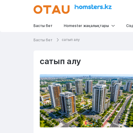
Басты бет
Homester жаңалықтары
Сіз
сатып алу
Басты бет
сатып алу