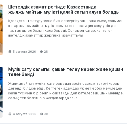
Шетелдік азамат ретінде Қазақстанда
жылжымайтын мүлікті қалай сатып алуға болады
Қазақстан тек тұру және бизнес жүргізу үшін ғана емес, сонымен
қатар жылжымайтын мүлік нарығына инвестиция салу үшін де
тартымды ел болып қала береді. Сонымен қатар, көптеген
шетелдік азаматтар жергілікті азаматтығы...
5 августа 2026
28
Мүлік сату салығы: қашан төлеу керек және қашан
төленбейді
Жылжымайтын мүлікті сату әрқашан иесінің салық төлеуі керек
дегенді білдірмейді. Көптеген адамдар үкімет әрбір мәміледен
кейін түсімнің бір бөлігін сақтайды деп қателеседі. Шын мәнінде,
салық тек белгілі бір жағдайларда ғана...
4 августа 2026
38