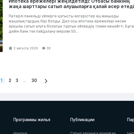
Ипотека ережелері жеңілдетілді: Отбасы банкінің
жаңа шарттары сатып алушыларға қалай әсер етед
Пәтерлі панельді үйлерге қатысты өзгерістер ең маңызды
жаңалықтардың бірі болды. Дәл осы ипотека ережелері несие
арқылы сатып алуға болатын тұрғын үйлердің тізімін кеңейтті. Бұға
дейін банк тек пайдалану мерзімі 50...
3 августа 2026
38
1
2
3
...
30
Программы жилья
Публикации
Па
Наурыз
Сатып алушыға арналған
Ын