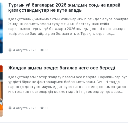
Тұрғын үй бағалары: 2026 жылдың соңына қарай
қазақстандықтар не күте алады
Қазақстанның жылжымайтын мүлік нарығы біртіндеп өсуге оралуда
Жылдың салыстырмалы түрде тыныш басталуынан кейін
сарапшылар тұрғын үй бағалары 2026 жылдың екінші жартысында
тезірек өсе бастайды деп болжап отыр. Тұрақты сұраныс,
құрылыс...
4 августа 2026
38
Жалдау ақысы өсуде: бағалар неге өсе береді
Қазақстандағы пәтер жалдау бағасы өсе беруде. Сарапшылар бұл
үрдісті бірнеше факторлармен байланыстырады. Бүгінгі таңда
нарыққа дәстүрлі маусымдық сұраныс қана емес, сонымен қатар
ипотекалық несиелердің қолжетімділігінің төмендеуі де әсер
етуде. Инфляция...
4 августа 2026
30