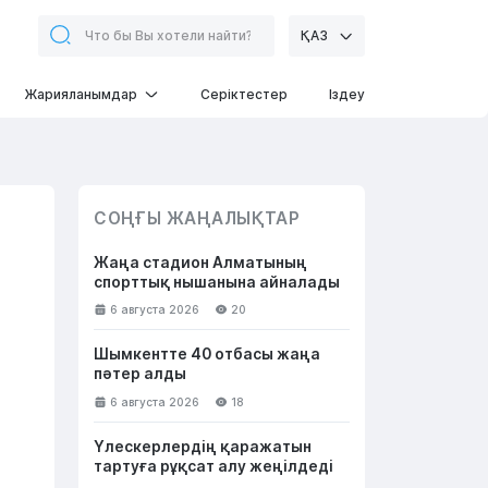
ҚАЗ
Жарияланымдар
Серіктестер
Іздеу
СОҢҒЫ ЖАҢАЛЫҚТАР
Жаңа стадион Алматының
спорттық нышанына айналады
6 августа 2026
20
Шымкентте 40 отбасы жаңа
пәтер алды
6 августа 2026
18
Үлескерлердің қаражатын
тартуға рұқсат алу жеңілдеді