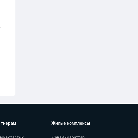
і
н
ртнерам
Жилые комплексы
тымақтастық
Жаңа ғимараттар