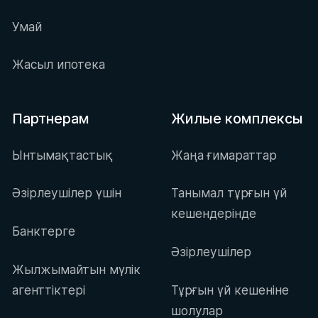
Умай
Жасыл ипотека
Партнерам
Жилые комплексы
Ынтымақтастық
Жаңа ғимараттар
Әзірлеушілер үшін
Танымал тұрғын үй
кешендерінде
Банктерге
Әзірлеушілер
Жылжымайтын мүлік
агенттіктері
Тұрғын үй кешеніне
шолулар