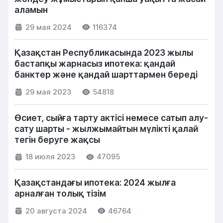
аламын
29 мая 2024
116374
Қазақстан Республикасында 2023 жылы
бастапқы жарнасыз ипотека: қандай
банктер және қандай шарттармен береді
29 мая 2023
54818
Өсиет, сыйға тарту актісі немесе сатып алу-
сату шарты - жылжымайтын мүлікті қалай
тегін беруге жақсы
18 июля 2023
47095
Қазақстандағы ипотека: 2024 жылға
арналған толық тізім
20 августа 2024
46764