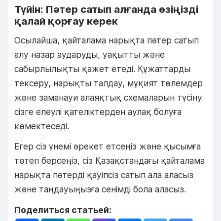
Түйін: Пәтер сатып алғанда өзіңізді
қалай қорғау керек
Осылайша, қайталама нарықта пәтер сатып
алу назар аударуды, уақытты және
сабырлылықты қажет етеді. Құжаттарды
тексеру, нарықты талдау, мұқият төлемдер
және заманауи алаяқтық схемаларын түсіну
сізге елеулі қателіктерден аулақ болуға
көмектеседі.
Егер сіз үнемі әрекет етсеңіз және қысымға
төтеп берсеңіз, сіз Қазақстандағы қайталама
нарықта пәтерді қауіпсіз сатып ала аласыз
және таңдауыңызға сенімді бола аласыз.
Поделиться статьей: