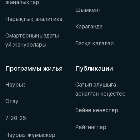
жаңалықтар
Шымкент
Нарықтық аналитика
Караганда
Смартфоныңыздағы
Басқа қалалар
үй жануарлары
Программы жилья
Публикации
Наурыз
Сатып алушыға
арналған кеңестер
Отау
Бейне кеңестер
7-20-25
Рейтингтер
Наурыз жұмыскер