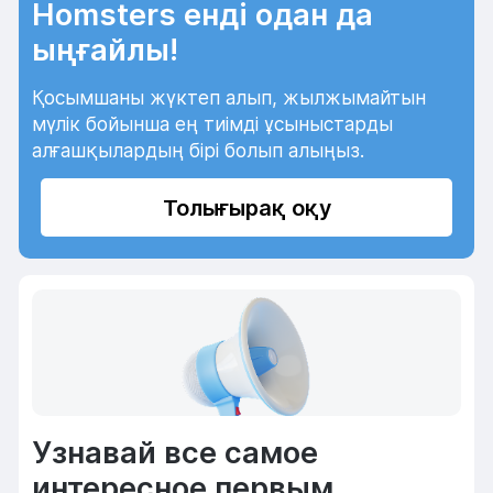
Homsters енді одан да
ыңғайлы!
Қосымшаны жүктеп алып, жылжымайтын
мүлік бойынша ең тиімді ұсыныстарды
алғашқылардың бірі болып алыңыз.
Толығырақ оқу
Узнавай все самое
интересное первым