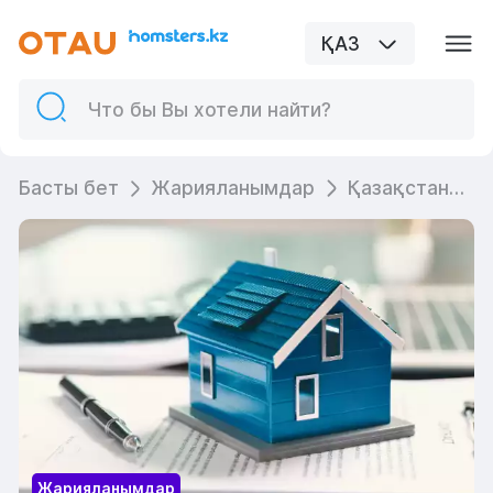
ҚАЗ
Басты бет
Жарияланымдар
Қазақстандағы қайталама нарықта пәтерді қалай қауіпсіз сатып алуға болады
Жарияланымдар