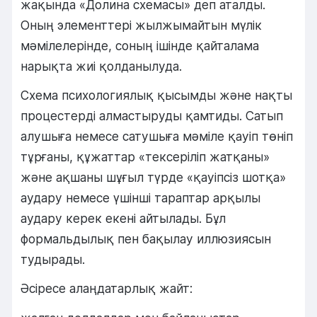
жақында «Долина схемасы» деп аталды.
Оның элементтері жылжымайтын мүлік
мәмілелерінде, соның ішінде қайталама
нарықта жиі қолданылуда.
Схема психологиялық қысымды және нақты
процестерді алмастыруды қамтиды. Сатып
алушыға немесе сатушыға мәміле қауіп төніп
тұрғаны, құжаттар «тексеріліп жатқаны»
және ақшаны шұғыл түрде «қауіпсіз шотқа»
аудару немесе үшінші тараптар арқылы
аудару керек екені айтылады. Бұл
формальдылық пен бақылау иллюзиясын
тудырады.
Әсіресе алаңдатарлық жайт: