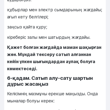
құбырлар мен электр сымдарының жағдайы;
ағып кету белгілері;
заңсыз қайта құру;
кіреберіс залы мен шатырдың жағдайы.
Қажет болған жағдайда маман шақырған
жөн. Мұндай тексеру сатып алғаннан
кейін үлкен шығындардан аулақ болуға
көмектеседі.
6-қадам. Сатып алу-сату шартын
дұрыс жасаңыз
Келісімнің мазмұны ерекше маңызды. Онда
мыналар болуы керек: