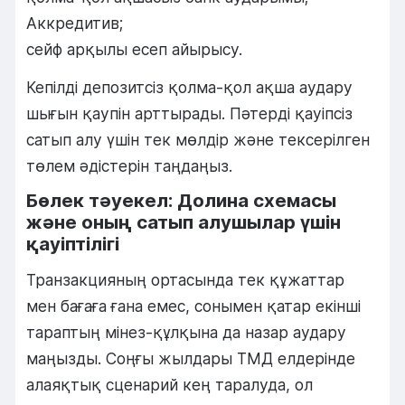
Аккредитив;
сейф арқылы есеп айырысу.
Кепілді депозитсіз қолма-қол ақша аудару
шығын қаупін арттырады. Пәтерді қауіпсіз
сатып алу үшін тек мөлдір және тексерілген
төлем әдістерін таңдаңыз.
Бөлек тәуекел: Долина схемасы
және оның сатып алушылар үшін
қауіптілігі
Транзакцияның ортасында тек құжаттар
мен бағаға ғана емес, сонымен қатар екінші
тараптың мінез-құлқына да назар аудару
маңызды. Соңғы жылдары ТМД елдерінде
алаяқтық сценарий кең таралуда, ол