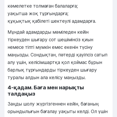
кәмелетке толмаған балаларға;
уақытша жоқ тұрғындарға;
құқықтық қабілеті шектеулі адамдарға.
Мұндай адамдарды мәміледен кейін
тіркеуден шығару сот шешімінсіз қиын
немесе тіпті мүмкін емес екенін түсіну
маңызды. Сондықтан, пәтерді қауіпсіз сатып
алу үшін, келісімшартқа қол қоймас бұрын
барлық тұрғындарды тіркеуден шығару
туралы алдын ала келісу маңызды.
4-қадам. Баға мен нарықты
талдаңыз
Заңды шолу жүргізгеннен кейін, бағаның
орындылығын бағалау уақыты келді. Ол үшін