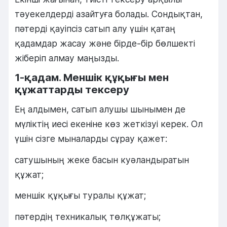
тәуекелдерді азайтуға болады. Сондықтан,
пәтерді қауіпсіз сатып алу үшін қатаң
қадамдар жасау және бірде-бір бөлшекті
жіберіп алмау маңызды.
1-қадам. Меншік құқығы мен
құжаттарды тексеру
Ең алдымен, сатып алушы шынымен де
мүліктің иесі екеніне көз жеткізуі керек. Ол
үшін сізге мыналарды сұрау қажет:
сатушының жеке басын куәландыратын
құжат;
меншік құқығы туралы құжат;
пәтердің техникалық төлқұжаты;