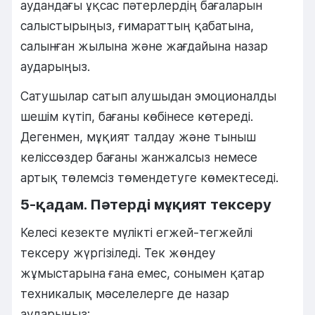
аудандағы ұқсас пәтерлердің бағаларын
салыстырыңыз, ғимараттың қабатына,
салынған жылына және жағдайына назар
аударыңыз.
Сатушылар сатып алушыдан эмоционалды
шешім күтіп, бағаны көбінесе көтереді.
Дегенмен, мұқият талдау және тыныш
келіссөздер бағаны жанжалсыз немесе
артық төлемсіз төмендетуге көмектеседі.
5-қадам. Пәтерді мұқият тексеру
Келесі кезекте мүлікті егжей-тегжейлі
тексеру жүргізіледі. Тек жөндеу
жұмыстарына ғана емес, сонымен қатар
техникалық мәселелерге де назар
аударыңыз: