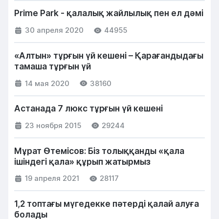
Prime Park - қалалық жайлылық пен ел дәмі
30 апреля 2020
44955
«Алтын» тұрғын үй кешені – Қарағандыдағы
тамаша тұрғын үй
14 мая 2020
38160
Астанада 7 люкс тұрғын үй кешені
23 ноября 2015
29244
Мұрат Өтемісов: Біз толыққанды «қала
ішіндегі қала» құрып жатырмыз
19 апреля 2021
28117
1,2 топтағы мүгедекке пәтерді қалай алуға
болады