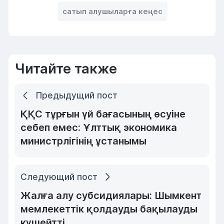
сатып алушыларға кеңес
Читайте также
Предыдущий пост
ҚҚС тұрғын үй бағасының өсуіне
себеп емес: Ұлттық экономика
министрлігінің ұстанымы
Следующий пост
Жалға алу субсидиялары: Шымкент
мемлекеттік қолдауды бақылауды
күшейтті