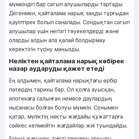
мүмкіндігі бар сатып алушыларды тартады.
Дегенмен, қайталама нарық заңды тұрғыдан
қауіптірек болып саналады. Сондықтан сатып
алушылар үшін негізгі тәуекелдерді және
оларды алдын ала қалай болдырмау
керектігін түсіну маңызды.
Неліктен қайталама нарық көбірек
назар аударуды қажет етеді
Ең алдымен, қайталама нарықтағы әрбір
пәтердің тарихы бар. Ол қолға ауысқан,
ипотекаға салынған немесе даулардың
нысанасы болған болуы мүмкін. Сонымен
қатар, мүліктің нақты жағдайы құжаттарға
сәйкес келмейтін жағдайлар жиі туындайды.
Екінші жағынан, тиісті тексеру арқылы