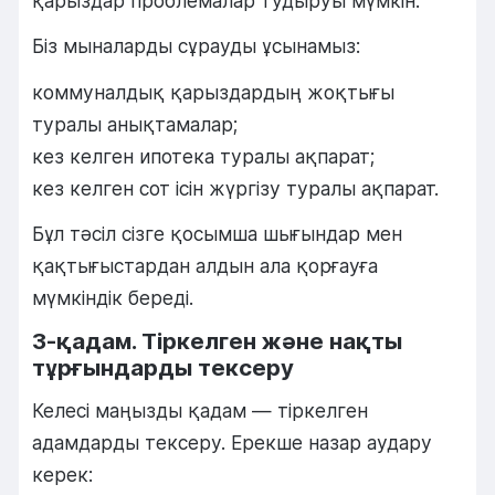
қарыздар проблемалар тудыруы мүмкін.
Біз мыналарды сұрауды ұсынамыз:
коммуналдық қарыздардың жоқтығы
туралы анықтамалар;
кез келген ипотека туралы ақпарат;
кез келген сот ісін жүргізу туралы ақпарат.
Бұл тәсіл сізге қосымша шығындар мен
қақтығыстардан алдын ала қорғауға
мүмкіндік береді.
3-қадам. Тіркелген және нақты
тұрғындарды тексеру
Келесі маңызды қадам — ​​тіркелген
адамдарды тексеру. Ерекше назар аудару
керек: