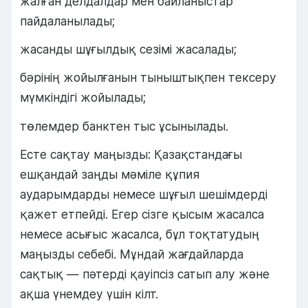
жалған делдалдар мен байланыстар
пайдаланылады;
жасанды шұғылдық сезімі жасалады;
бәрінің жойылғанын тыныштықпен тексеру
мүмкіндігі жойылады;
төлемдер банктен тыс ұсынылады.
Есте сақтау маңызды: Қазақстандағы
ешқандай заңды мәміле құпия
аударымдарды немесе шұғыл шешімдерді
қажет етпейді. Егер сізге қысым жасалса
немесе асығыс жасалса, бұл тоқтатудың
маңызды себебі. Мұндай жағдайларда
сақтық — пәтерді қауіпсіз сатып алу және
ақша үнемдеу үшін кілт.