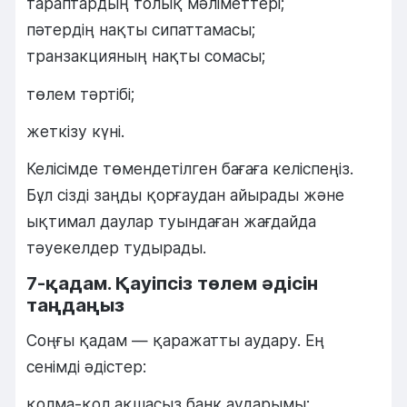
тараптардың толық мәліметтері;
пәтердің нақты сипаттамасы;
транзакцияның нақты сомасы;
төлем тәртібі;
жеткізу күні.
Келісімде төмендетілген бағаға келіспеңіз.
Бұл сізді заңды қорғаудан айырады және
ықтимал даулар туындаған жағдайда
тәуекелдер тудырады.
7-қадам. Қауіпсіз төлем әдісін
таңдаңыз
Соңғы қадам — ​​қаражатты аудару. Ең
сенімді әдістер:
қолма-қол ақшасыз банк аударымы;