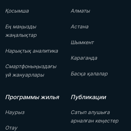
Қосымша
Алматы
Ең маңызды
Астана
жаңалықтар
Шымкент
Нарықтық аналитика
Караганда
Смартфоныңыздағы
Басқа қалалар
үй жануарлары
Программы жилья
Публикации
Наурыз
Сатып алушыға
арналған кеңестер
Отау