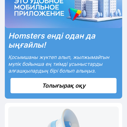
Homsters енді одан да
ыңғайлы!
Қосымшаны жүктеп алып, жылжымайтын
мүлік бойынша ең тиімді ұсыныстарды
алғашқылардың бірі болып алыңыз.
Толығырақ оқу