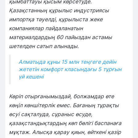
қымбаттауы қысым көрсетуде.
Қазақстанның құрылыс индустриясы
импортқа тәуелді, құрылыста жеке
компаниялар пайдаланатын
материалдардың 60 пайыздан астамы
шетелден сатып алынады
.
Алматыда құны 15 млн теңгеге дейін
жететін комфорт класындағы 5 тұрғын
үй кешені
Көріп отырғанымыздай, болжамдар өте
көңіл көншітерлік емес. Бағаның тұрақты
өсуі сақталуда, сұраныс өсуде,
қазақстандықтардың көп бөлігі баспанаға
мұқтаж. Алысқа қарау қиын, өйткені қазір