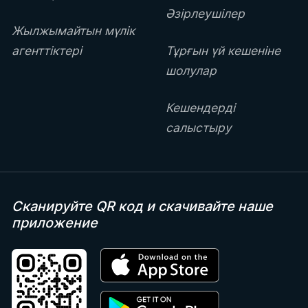
Әзірлеушілер
Жылжымайтын мүлік
агенттіктері
Тұрғын үй кешеніне
шолулар
Кешендерді
салыстыру
Сканируйте QR код
и скачивайте наше
приложение