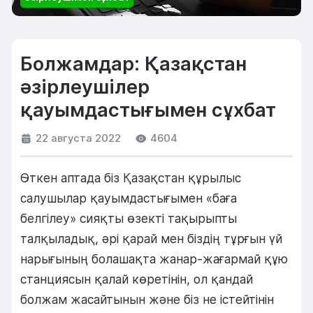
Болжамдар: Қазақстан
әзірлеушілер
қауымдастығымен сұхбат
22 августа 2022
4604
Өткен аптада біз Қазақстан құрылыс
салушылар қауымдастығымен «баға
белгілеу» сияқты өзекті тақырыпты
талқыладық, әрі қарай мен біздің тұрғын үй
нарығының болашақта жанар-жағармай құю
станциясын қалай көретінін, ол қандай
болжам жасайтынын және біз не істейтінін