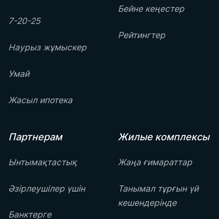
Бейне кеңестер
7-20-25
Рейтингтер
Наурыз жұмыскер
Умай
Жасыл ипотека
Партнерам
Жилые комплексы
Ынтымақтастық
Жаңа ғимараттар
Әзірлеушілер үшін
Танымал тұрғын үй
кешендерінде
Банктерге