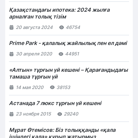
Қазақстандағы ипотека: 2024 жылға
арналған толық тізім
20 августа 2024
46754
Prime Park - қалалық жайлылық пен ел дәмі
30 апреля 2020
44951
«Алтын» тұрғын үй кешені – Қарағандыдағы
тамаша тұрғын үй
14 мая 2020
38153
Астанада 7 люкс тұрғын үй кешені
23 ноября 2015
29240
Мұрат Өтемісов: Біз толыққанды «қала
ішіндегі қала» құрып жатырмыз