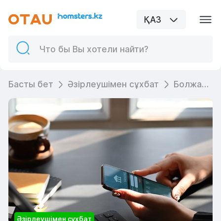
ҚАЗ
Басты бет
Әзірлеушімен сұхбат
Болжамдар: Қазақстан әзірлеушілер қауымдастығымен сұхбат
Әзірлеушімен сұхбат