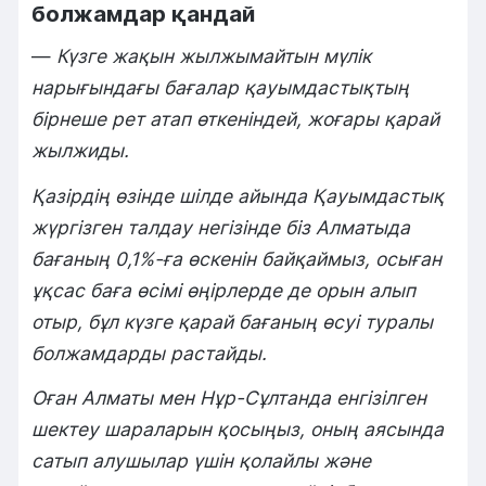
болжамдар қандай
—
Күзге жақын жылжымайтын мүлік
нарығындағы бағалар қауымдастықтың
бірнеше рет атап өткеніндей, жоғары қарай
жылжиды.
Қазірдің өзінде шілде айында Қауымдастық
жүргізген талдау негізінде біз Алматыда
бағаның 0,1%-ға өскенін байқаймыз, осыған
ұқсас баға өсімі өңірлерде де орын алып
отыр, бұл күзге қарай бағаның өсуі туралы
болжамдарды растайды.
Оған Алматы мен Нұр-Сұлтанда енгізілген
шектеу шараларын қосыңыз, оның аясында
сатып алушылар үшін қолайлы және