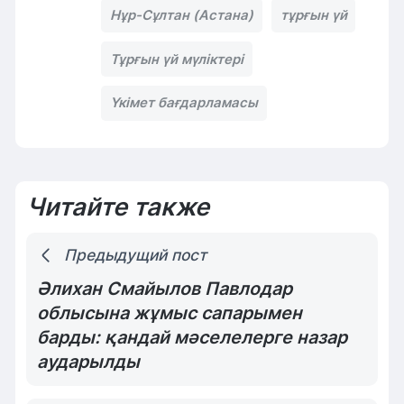
Нұр-Сұлтан (Астана)
тұрғын үй
Тұрғын үй мүліктері
Үкімет бағдарламасы
Читайте также
Предыдущий пост
Әлихан Смайылов Павлодар
облысына жұмыс сапарымен
барды: қандай мәселелерге назар
аударылды