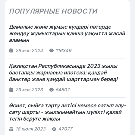
ПОПУЛЯРНЫЕ НОВОСТИ
Демалыс және жұмыс күндері пәтерде
жөндеу жұмыстарын қанша уақытта жасай
аламын
29 мая 2024
116349
Қазақстан Республикасында 2023 жылы
бастапқы жарнасыз ипотека: қандай
банктер және қандай шарттармен береді
29 мая 2023
54807
Өсиет, сыйға тарту актісі немесе сатып алу-
сату шарты - жылжымайтын мүлікті қалай
тегін беруге жақсы
18 июля 2023
47077