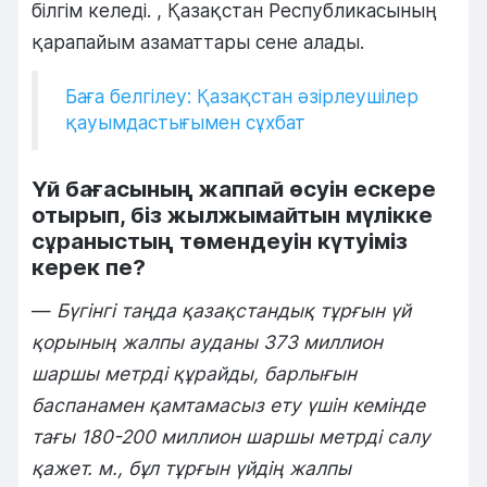
білгім келеді. , Қазақстан Республикасының
қарапайым азаматтары сене алады.
Баға белгілеу: Қазақстан әзірлеушілер
қауымдастығымен сұхбат
Үй бағасының жаппай өсуін ескере
отырып, біз жылжымайтын мүлікке
сұраныстың төмендеуін күтуіміз
керек пе?
—
Бүгінгі таңда қазақстандық тұрғын үй
қорының жалпы ауданы 373 миллион
шаршы метрді құрайды, барлығын
баспанамен қамтамасыз ету үшін кемінде
тағы 180-200 миллион шаршы метрді салу
қажет. м., бұл тұрғын үйдің жалпы