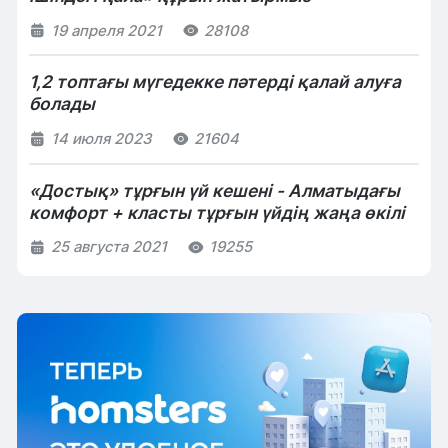
19 апреля 2021
28108
1,2 топтағы мүгедекке пәтерді қалай алуға
болады
14 июля 2023
21604
«Достық» тұрғын үй кешені - Алматыдағы
комфорт + класты тұрғын үйдің жаңа өкілі
25 августа 2021
19255