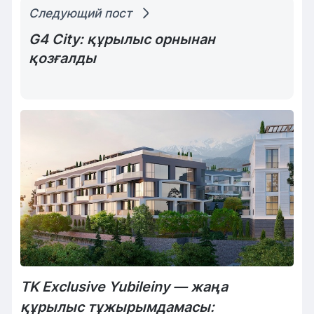
Следующий пост
G4 City: құрылыс орнынан
қозғалды
TK Exclusive Yubileiny — жаңа
құрылыс тұжырымдамасы: