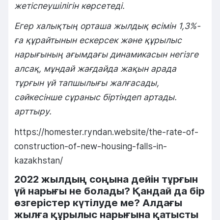
жетіспеушілігін көрсетеді.
Егер халықтың орташа жылдық өсімін 1,3%-
ға құрайтынын ескерсек және құрылыс
нарығының ағымдағы динамикасын негізге
алсақ, мұндай жағдайда жақын арада
тұрғын үй тапшылығы жалғасады,
сәйкесінше сұраныс біртіндеп артады.
арттыру.
https://homester.ryndan.website/the-rate-of-
construction-of-new-housing-falls-in-
kazakhstan/
2022 жылдың соңына дейін тұрғын
үй нарығы не болады? Қандай да бір
өзгерістер күтілуде ме? Алдағы
жылға құрылыс нарығына қатысты