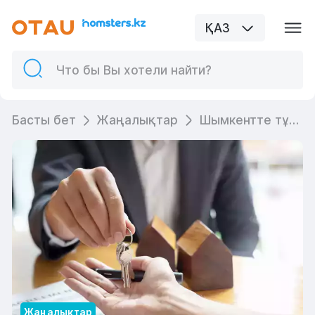
ҚАЗ
Басты бет
Жаңалықтар
Шымкентте тұрғын үй көмегінің стандарттарын қайта қарау ұсынылды
Жаңалықтар