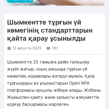
Шымкентте тұрғын үй
көмегінің стандарттарын
қайта қарау ұсынылды
12 августа 2025
787
Шымкентте 25 тамызға дейін талқылау
жүріп жатыр, оның аясында тұрғын үй
көмегінің нормалары өзгеруі мүмкін. Қала
тұрғындары өз ұсыныстарын Open NPA
платформасы арқылы жібере алады. Жобаны
Жұмыспен қамту және халықты әлеуметтік
қорғау басқармасы әзірлеген.