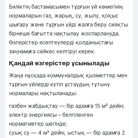
Биліктің бастамасымен тұрғын үй көмегінің
нормаларын газ, жарық, су, жылу, қоқыс
шығару және тұрғын үйді жалға беру сияқты
бірнеше бағытта нақтылау жоспарлануда.
Өзгерістер есептеулерді қолданыстағы
заңнамаға сәйкес келтіруі керек.
Қандай өзгерістер ұсынылады
Жаңа нұсқада коммуналдық қызметтер мен
тұрғын үйлерді күтіп ұстаудың тұтыну
нормалары нақтыланады:
газбен жабдықтау — бір адамға 15 м³ дейін;
электр энергиясы – белгіленген
нормативтер шегінде;
суық су — 4 м³ дейін, ыстық — бір адамға 2