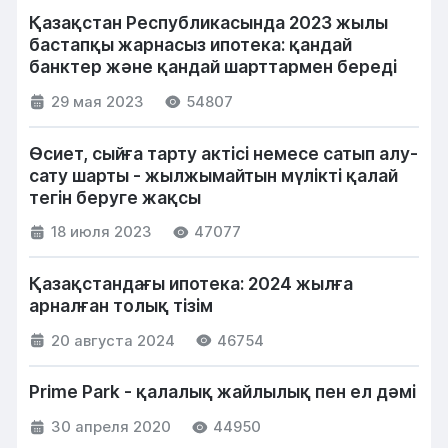
Қазақстан Республикасында 2023 жылы
бастапқы жарнасыз ипотека: қандай
банктер және қандай шарттармен береді
29 мая 2023
54807
Өсиет, сыйға тарту актісі немесе сатып алу-
сату шарты - жылжымайтын мүлікті қалай
тегін беруге жақсы
18 июля 2023
47077
Қазақстандағы ипотека: 2024 жылға
арналған толық тізім
20 августа 2024
46754
Prime Park - қалалық жайлылық пен ел дәмі
30 апреля 2020
44950