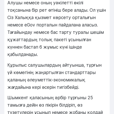
Алушы немесе оның уәкілетті өкілі
тоқсанына бір рет өтініш бере алады. Ол үшін
Сіз Халыққа қызмет көрсету орталығын
немесе eGov порталын пайдалана аласыз.
Тағайындау немесе бас тарту туралы шешім
құжаттардың толық пакеті ұсынылған
күннен бастап 6 жұмыс күні ішінде
қабылданады.
Құрылыс салушылардың айтуынша, тұрғын
үй көмегінің жаңартылған стандарттары
қаланың әлеуметтік-экономикалық
жағдайына кері әсерін тигізбейді.
Шымкент қаласының әрбір тұрғыны 25
тамызға дейін өз пікірін білдіріп, өз
түзетулерін ұсынып немесе жобаны қолдай