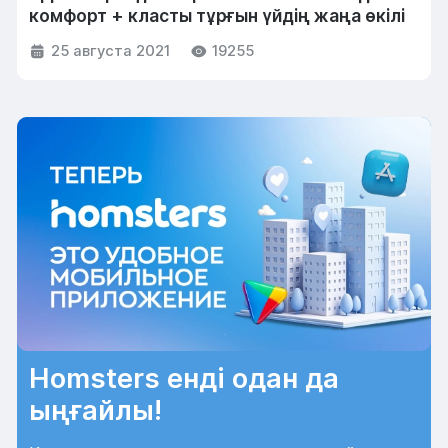
комфорт + класты тұрғын үйдің жаңа өкілі
25 августа 2021
19255
Homsters енді одан да
ыңғайлы!