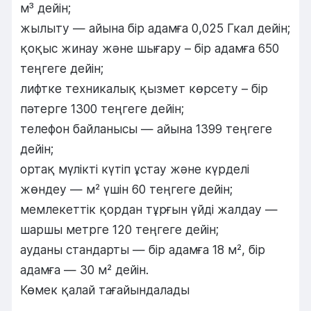
м³ дейін;
жылыту — айына бір адамға 0,025 Гкал дейін;
қоқыс жинау және шығару – бір адамға 650
теңгеге дейін;
лифтке техникалық қызмет көрсету – бір
пәтерге 1300 теңгеге дейін;
телефон байланысы — айына 1399 теңгеге
дейін;
ортақ мүлікті күтіп ұстау және күрделі
жөндеу — м² үшін 60 теңгеге дейін;
мемлекеттiк қордан тұрғын үйдi жалдау —
шаршы метрге 120 теңгеге дейiн;
ауданы стандарты — бір адамға 18 м², бір
адамға — 30 м² дейін.
Көмек қалай тағайындалады