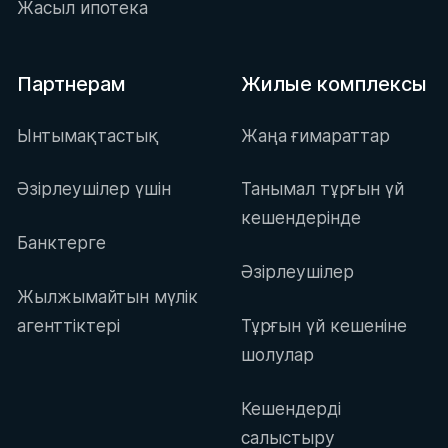
Жасыл ипотека
Партнерам
Жилые комплексы
Ынтымақтастық
Жаңа ғимараттар
Әзірлеушілер үшін
Танымал тұрғын үй
кешендерінде
Банктерге
Әзірлеушілер
Жылжымайтын мүлік
агенттіктері
Тұрғын үй кешеніне
шолулар
Кешендерді
салыстыру