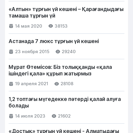
«Алтын» тұрғын үй кешені – Қарағандыдағы
тамаша тұрғын үй
14 мая 2020
38153
Астанада 7 люкс тұрғын үй кешені
23 ноября 2015
29240
Мұрат Өтемісов: Біз толыққанды «қала
ішіндегі қала» құрып жатырмыз
19 апреля 2021
28108
1,2 топтағы мүгедекке пәтерді қалай алуға
болады
14 июля 2023
21602
«Достық» тұрғын үй кешені - Алматыдағы