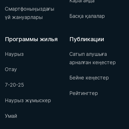
Караганда
Смартфоныңыздағы
Басқа қалалар
үй жануарлары
Программы жилья
Публикации
Наурыз
Сатып алушыға
арналған кеңестер
Отау
Бейне кеңестер
7-20-25
Рейтингтер
Наурыз жұмыскер
Умай