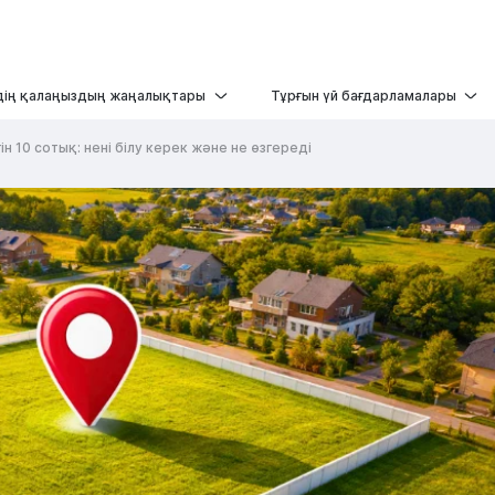
дің қалаңыздың жаңалықтары
Тұрғын үй бағдарламалары
н 10 сотық: нені білу керек және не өзгереді