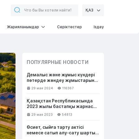
ҚАЗ
Жарияланымдар
Серіктестер
Іздеу
ПОПУЛЯРНЫЕ НОВОСТИ
Демалыс және жұмыс күндері
пәтерде жөндеу жұмыстарын
қанша уақытта жасай аламын
29 мая 2024
116367
Қазақстан Республикасында
2023 жылы бастапқы жарнасыз
ипотека: қандай банктер және
29 мая 2023
54813
қандай шарттармен береді
Өсиет, сыйға тарту актісі
немесе сатып алу-сату шарты -
жылжымайтын мүлікті қалай