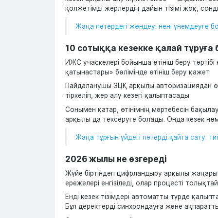
қолжетімді жерлердің дайын тізімі жоқ, сон
Жаңа пәтердегі жөндеу: нені үнемдеуге 
10 сотыққа кезекке қалай тұруға
ИЖС учаскелері бойынша өтініш беру тәртібі
қатынастары» бөлімінде өтініш беру қажет.
Пайдаланушы ЭЦҚ арқылы авторизациядан өтіп
тіркеліп, жер алу кезегі қалыптасады.
Сонымен қатар, өтінімнің мәртебесін бақыл
арқылы да тексеруге болады. Онда кезек нөмір
Жаңа тұрғын үйдегі пәтерді қайта сату: т
2026 жылы не өзгереді
Жүйе біртіндеп цифрландыру арқылы жаңарып 
ережелері енгізіледі, олар процесті толықта
Енді кезек тізімдері автоматты түрде қалыпт
Бұл деректерді синхрондауға және ақпаратты