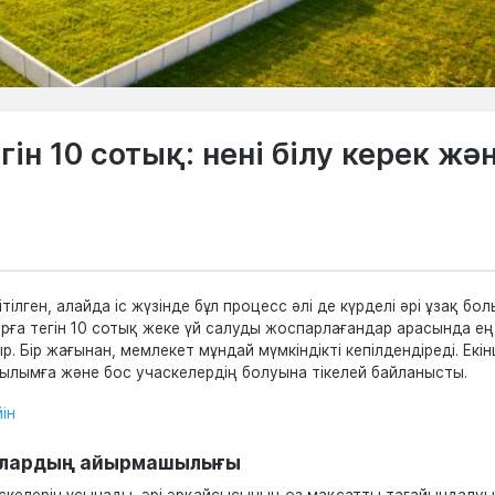
ін 10 сотық: нені білу керек жә
ілген, алайда іс жүзінде бұл процесс әлі де күрделі әрі ұзақ бол
рға тегін 10 сотық жеке үй салуды жоспарлағандар арасында ең
 Бір жағынан, мемлекет мұндай мүмкіндікті кепілдендіреді. Екін
рылымға және бос учаскелердің болуына тікелей байланысты.
ін
 олардың айырмашылығы
аскелерін ұсынады, әрі әрқайсысының өз мақсатты тағайындалуы