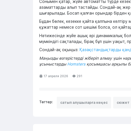
Сонымен қатар, жүйе автоматты түрде кезек
азаматтарды алып тастайды. Сондай-ақ жер 
шығарылады. Босап қалған орындар бірден қа
Бұдан бөлек, кезекке қайта қалпына келтіру
құжаттар немесе сот шешімі болса, ол қайтадан
Нәтижесінде жүйе ашық әрі динамикалық бола
мүмкіндігі сақталады, бірақ бұл үшін уақыт, 
Сондай-ақ оқыңыз:
Қазақстандықтарды қанда
Маңызды өзгерістерді жіберіп алмау үшін н
ұсыныстарды
Homsters
қосымшасы арқылы бақ
17 апреля 2026
291
Тегтер:
сатып алушыларға кеңес
сюжет