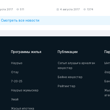
густа 2017
511
4 августа 2017
1374
Смотреть все новости
Программы жилья
Публикации
Па
Наурыз
Сатып алушыға арналған
Ын
кеңестер
Отау
Әзі
Бейне кеңестер
7-20-25
Бан
Рейтингтер
Наурыз жұмыскер
Жыл
аге
Умай
Жасыл ипотека