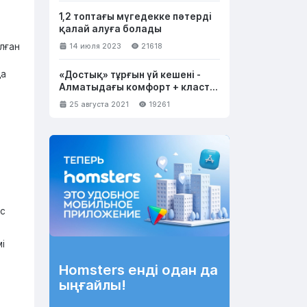
1,2 топтағы мүгедекке пәтерді
қалай алуға болады
лған
14 июля 2023
21618
да
«Достық» тұрғын үй кешені -
Алматыдағы комфорт + класты
тұрғын үйдің жаңа өкілі
25 августа 2021
19261
ос
і
Homsters енді одан да
ыңғайлы!