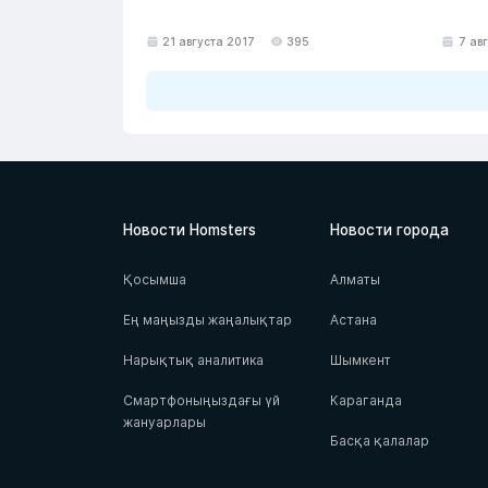
21 августа 2017
395
7 ав
Новости Homsters
Новости города
Қосымша
Алматы
Ең маңызды жаңалықтар
Астана
Нарықтық аналитика
Шымкент
Смартфоныңыздағы үй
Караганда
жануарлары
Басқа қалалар