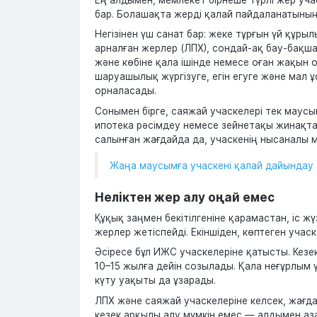
бар. Болашақта жерді қалай пайдаланатыны
Негізінен үш санат бар: жеке тұрғын үй құ
арналған жерлер (ЛПХ), сондай-ақ бау-бақша
және көбіне қала ішінде немесе оған жақын о
шаруашылық жүргізуге, егін егуге және мал 
орналасады.
Сонымен бірге, саяжай учаскелері тек маусы
ипотека рәсімдеу немесе зейнетақы жинақтар
салынған жағдайда да, учаскенің нысаналы 
Жаңа маусымға учаскені қалай дайындау
Неліктен жер алу оңай емес
Құқық заңмен бекітілгеніне қарамастан, іс ж
жерлер жетіспейді. Екіншіден, көптеген учас
Әсіресе бұл ИЖС учаскелеріне қатысты. Кезе
10–15 жылға дейін созылады. Қала неғұрлым 
күту уақыты да ұзарады.
ЛПХ және саяжай учаскелеріне келсек, жағда
кезек арқылы алу мүмкін емес — алдымен аза