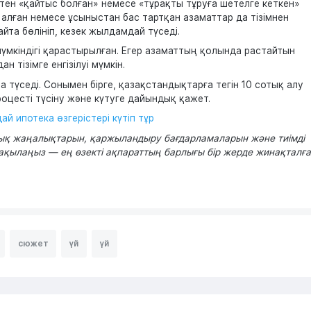
тен «қайтыс болған» немесе «тұрақты тұруға шетелге кеткен»
алған немесе ұсыныстан бас тартқан азаматтар да тізімнен
йта бөлініп, кезек жылдамдай түседі.
 мүмкіндігі қарастырылған. Егер азаматтың қолында растайтын
 тізімге енгізілуі мүмкін.
 түседі. Сонымен бірге, қазақстандықтарға тегін 10 сотық алу
процесті түсіну және күтуге дайындық қажет.
й ипотека өзгерістері күтіп тұр
арық жаңалықтарын, қаржыландыру бағдарламаларын және тиімді
ылаңыз — ең өзекті ақпараттың барлығы бір жерде жинақталға
сюжет
үй
үй