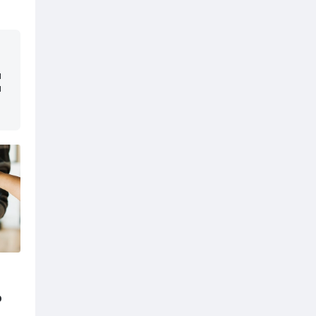
н
ы
р