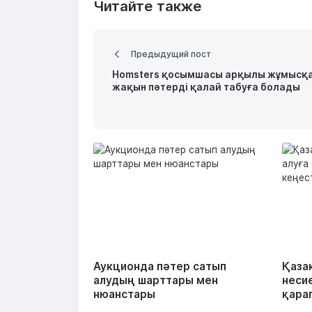
Читайте также
Предыдущий пост
Homsters қосымшасы арқылы жұмысқ
жақын пәтерді қалай табуға болады
Аукционда пәтер сатып
Қаза
алудың шарттары мен
неси
нюанстары
қара