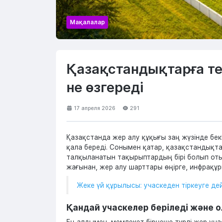
Мақалалар
Қазақстандықтарға тег
не өзгереді
17 апреля 2026
291
Қазақстанда жер алу құқығы заң жүзінде бекіт
қала береді. Сонымен қатар, қазақстандықта
талқыланатын тақырыптардың бірі болып отыр.
жағынан, жер алу шарттары өңірге, инфрақұ
Жеке үй құрылысы: учаскеден тіркеуге дей
Қандай учаскелер беріледі және
Ең алдымен, мемлекет бірнеше түрлі жер уч