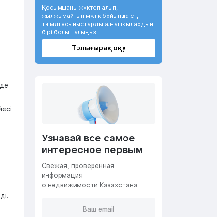
Қосымшаны жүктеп алып,
жылжымайтын мүлік бойынша ең
тиімді ұсыныстарды алғашқылардың
бірі болып алыңыз.
Толығырақ оқу
еде
йесі
Узнавай все самое
интересное первым
Cвежая, проверенная
информация
о недвижимости Казахстана
ді.