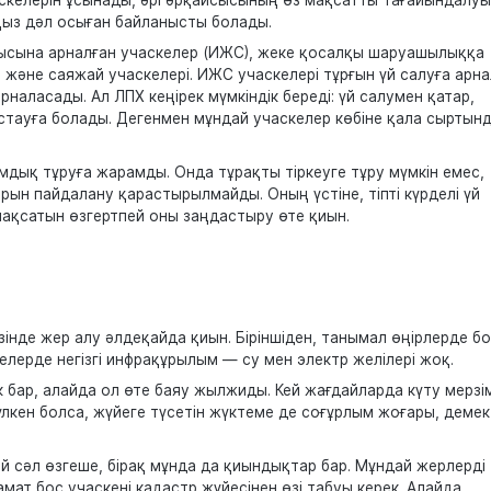
ңыз дәл осыған байланысты болады.
рылысына арналған учаскелер (ИЖС), жеке қосалқы шаруашылыққа
 және саяжай учаскелері. ИЖС учаскелері тұрғын үй салуға арна
рналасады. Ал ЛПХ кеңірек мүмкіндік береді: үй салумен қатар,
ұстауға болады. Дегенмен мұндай учаскелер көбіне қала сыртын
мдық тұруға жарамды. Онда тұрақты тіркеуге тұру мүмкін емес,
ын пайдалану қарастырылмайды. Оның үстіне, тіпті күрделі үй
мақсатын өзгертпей оны заңдастыру өте қиын.
үзінде жер алу әлдеқайда қиын. Біріншіден, танымал өңірлерде б
келерде негізгі инфрақұрылым — су мен электр желілері жоқ.
к бар, алайда ол өте баяу жылжиды. Кей жағдайларда күту мерзім
үлкен болса, жүйеге түсетін жүктеме де соғұрлым жоғары, демек
й сәл өзгеше, бірақ мұнда да қиындықтар бар. Мұндай жерлерді
мат бос учаскені кадастр жүйесінен өзі табуы керек. Алайда