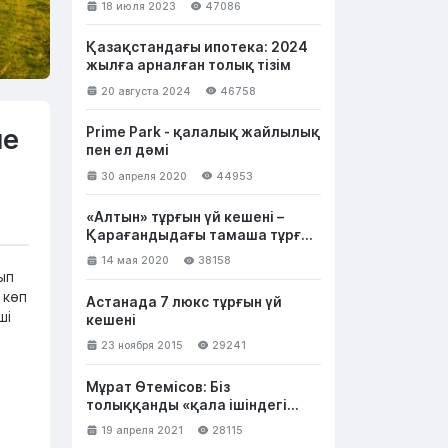
18 июля 2023
47086
тегін беруге жақсы
Қазақстандағы ипотека: 2024
жылға арналған толық тізім
20 августа 2024
46758
не
Prime Park - қалалық жайлылық
пен ел дәмі
30 апреля 2020
44953
«Алтын» тұрғын үй кешені –
Қарағандыдағы тамаша тұрғын
үй
14 мая 2020
38158
ып
 көп
Астанада 7 люкс тұрғын үй
ші
кешені
23 ноября 2015
29241
Мұрат Өтемісов: Біз
толыққанды «қала ішіндегі
қала» құрып жатырмыз
19 апреля 2021
28115