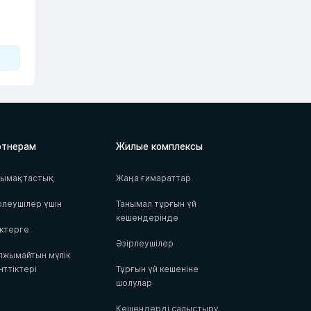
ртнерам
Жилые комплексы
тымақтастық
Жаңа ғимараттар
рлеушілер үшін
Танымал тұрғын үй
кешендерінде
ктерге
Әзірлеушілер
жымайтын мүлік
нттіктері
Тұрғын үй кешеніне
шолулар
Кешендерді салыстыру