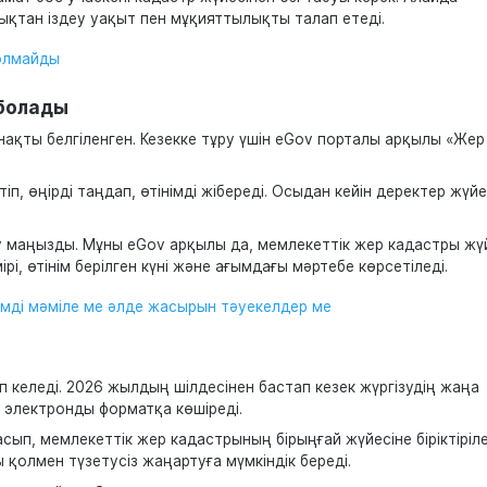
дықтан іздеу уақыт пен мұқияттылықты талап етеді.
болмайды
 болады
 нақты белгіленген. Кезекке тұру үшін eGov порталы арқылы «Жер
, өңірді таңдап, өтінімді жібереді. Осыдан кейін деректер жүй
ау маңызды. Мұны eGov арқылы да, мемлекеттік жер кадастры жү
і, өтінім берілген күні және ағымдағы мәртебе көрсетіледі.
иімді мәміле ме әлде жасырын тәуекелдер ме
келеді. 2026 жылдың шілдесінен бастап кезек жүргізудің жаңа
й электронды форматқа көшіреді.
асып, мемлекеттік жер кадастрының бірыңғай жүйесіне біріктіріле
 қолмен түзетусіз жаңартуға мүмкіндік береді.