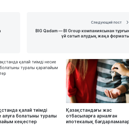
Следующий пост
а
BIG Qadam — BI Group компаниясынан тұрғы
үй сатып алудың жаңа формат
қстанда қалай тиімді
Қазақстандағы жас
е алуға болатыны туралы
отбасыларға арналған
пайым кеңестер
ипотекалық бағдарламала