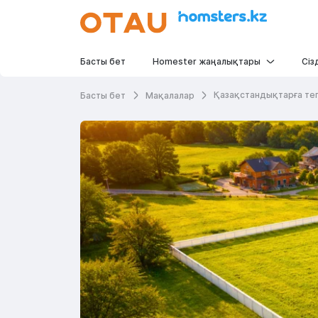
Басты бет
Homester жаңалықтары
Сіз
Қазақстандықтарға тегі
Басты бет
Мақалалар