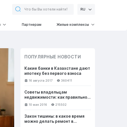
RU
и
Партнерам
Жилые комплексы
ПОПУЛЯРНЫЕ НОВОСТИ
Какие банки в Казахстане дают
ипотеку без первого взноса
16 августа 2017
360411
Советы владельцам
недвижимости: как правильно
общаться с клиентами, чтобы
10 мая 2016
215502
успешно продать жилье
Закон тишины: в какое время
можно делать ремонт в
квартире в выходные и будни