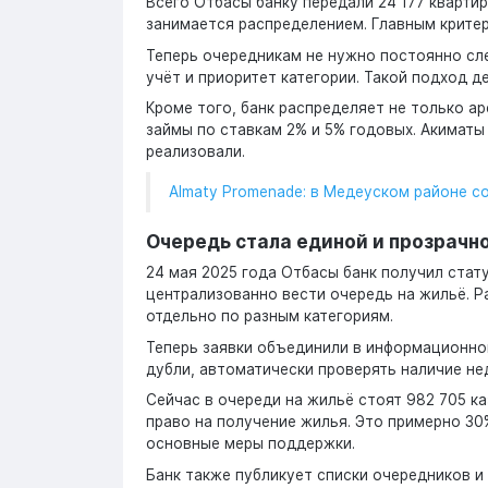
Всего Отбасы банку передали 24 177 квартир
занимается распределением. Главным критер
Теперь очередникам не нужно постоянно сле
учёт и приоритет категории. Такой подход д
Кроме того, банк распределяет не только ар
займы по ставкам 2% и 5% годовых. Акиматы у
реализовали.
Almaty Promenade: в Медеуском районе с
Очередь стала единой и прозрачн
24 мая 2025 года Отбасы банк получил стату
централизованно вести очередь на жильё. Р
отдельно по разным категориям.
Теперь заявки объединили в информационно
дубли, автоматически проверять наличие не
Сейчас в очереди на жильё стоят 982 705 к
право на получение жилья. Это примерно 30
основные меры поддержки.
Банк также публикует списки очередников и