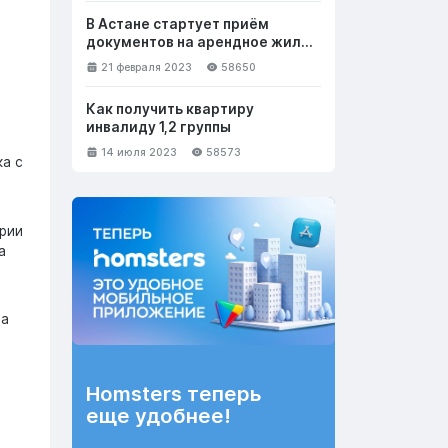
В Астане стартует приём
документов на арендное жильё
с правом выкупа
21 февраля 2023
58650
Как получить квартиру
инвалиду 1,2 группы
14 июля 2023
58573
ка с
рии
а
ла
Homsters теперь
еще удобнее!