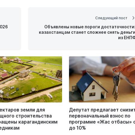
Следующий пост
2026
Объявлены новые пороги достаточности
казахстанцам станет сложнее снять деньг
из ЕНП
гектаров земли для
Депутат предлагает снизи
щного строительства
первоначальный взнос по
ращены карагандинским
программе «Жас отбасы» 
едникам
до 10%