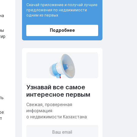
Скачай приложение и получай лучшие
предложения по недвижимости
одним из первых
на
ны
Подробнее
тир
ь
Узнавай все самое
интересное первым
ть
Cвежая, проверенная
информация
ое
о недвижимости Казахстана
т