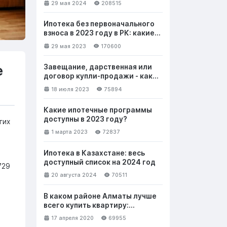
29 мая 2024
208515
Ипотека без первоначального
взноса в 2023 году в РК: какие
банки выдают и на каких
29 мая 2023
170600
условиях
е
Завещание, дарственная или
договор купли-продажи - как
лучше безвозмездно передать
18 июля 2023
75894
недвижимость
Какие ипотечные программы
доступны в 2023 году?
гих
1 марта 2023
72837
Ипотека в Казахстане: весь
доступный список на 2024 год
729
20 августа 2024
70511
В каком районе Алматы лучше
всего купить квартиру:
выбираем новостройку. Часть 1
17 апреля 2020
69955