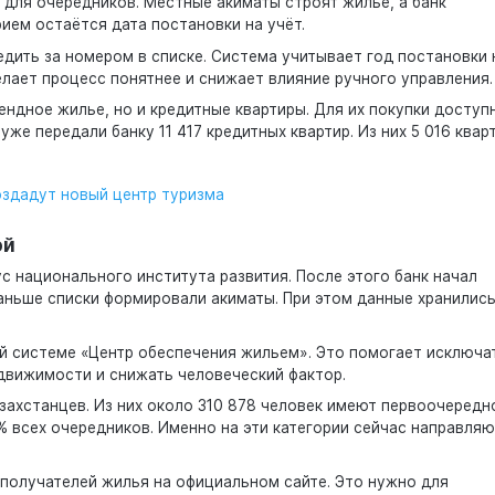
 для очередников. Местные акиматы строят жильё, а банк
ием остаётся дата постановки на учёт.
дить за номером в списке. Система учитывает год постановки 
елает процесс понятнее и снижает влияние ручного управления.
ендное жилье, но и кредитные квартиры. Для их покупки доступ
же передали банку 11 417 кредитных квартир. Из них 5 016 квар
оздадут новый центр туризма
ой
с национального института развития. После этого банк начал
аньше списки формировали акиматы. При этом данные хранилис
й системе «Центр обеспечения жильем». Это помогает исключа
движимости и снижать человеческий фактор.
азахстанцев. Из них около 310 878 человек имеют первоочередн
% всех очередников. Именно на эти категории сейчас направляю
 получателей жилья на официальном сайте. Это нужно для