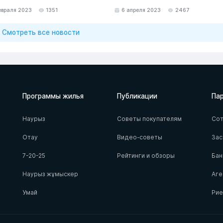
евраля 2023
1351
6 апреля 2023
2467
Смотреть все новости
Программы жилья
Публикации
Па
Наурыз
Советы покупателям
Сот
Отау
Видео-советы
За
7-20-25
Рейтинги и обзоры
Бан
Наурыз жұмыскер
Аге
Умай
Ри