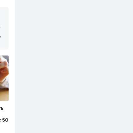
:
и
Ф
ть
с 50