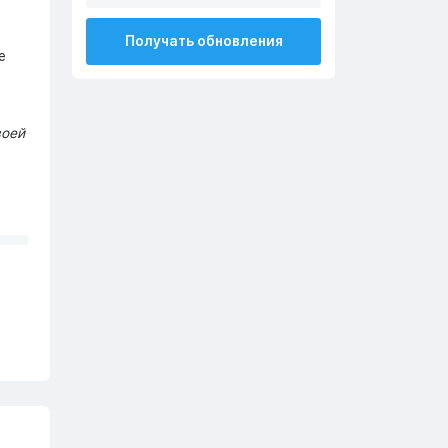
Получать обновления
е
воей