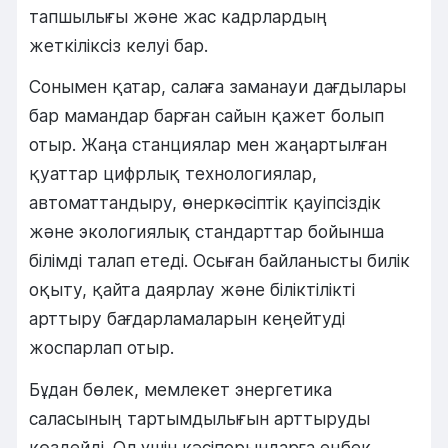
тапшылығы және жас кадрлардың
жеткіліксіз келуі бар.
Сонымен қатар, салаға заманауи дағдылары
бар мамандар барған сайын қажет болып
отыр. Жаңа станциялар мен жаңартылған
қуаттар цифрлық технологиялар,
автоматтандыру, өнеркәсіптік қауіпсіздік
және экологиялық стандарттар бойынша
білімді талап етеді. Осыған байланысты билік
оқыту, қайта даярлау және біліктілікті
арттыру бағдарламаларын кеңейтуді
жоспарлап отыр.
Бұдан бөлек, мемлекет энергетика
саласының тартымдылығын арттыруды
көздейді. Ол үшін кәсіпорындарға еңбек