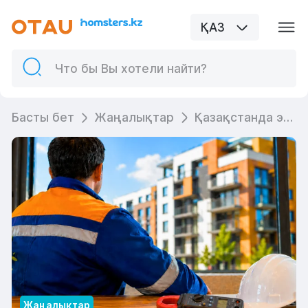
ҚАЗ
Басты бет
Жаңалықтар
Қазақстанда энергетиктер үшін жеңілдетілген ипотека іске қосылады
Жаңалықтар