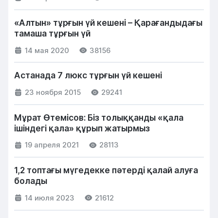
«Алтын» тұрғын үй кешені – Қарағандыдағы
тамаша тұрғын үй
14 мая 2020
38156
Астанада 7 люкс тұрғын үй кешені
23 ноября 2015
29241
Мұрат Өтемісов: Біз толыққанды «қала
ішіндегі қала» құрып жатырмыз
19 апреля 2021
28113
1,2 топтағы мүгедекке пәтерді қалай алуға
болады
14 июля 2023
21612