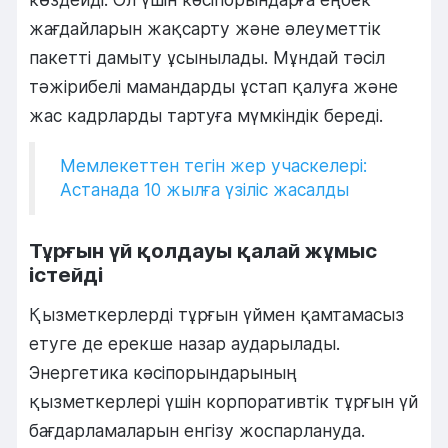
жағдайларын жақсарту және әлеуметтік
пакетті дамыту ұсынылады. Мұндай тәсіл
тәжірибелі мамандарды ұстап қалуға және
жас кадрларды тартуға мүмкіндік береді.
Мемлекеттен тегін жер учаскелері:
Астанада 10 жылға үзіліс жасалды
Тұрғын үй қолдауы қалай жұмыс
істейді
Қызметкерлерді тұрғын үймен қамтамасыз
етуге де ерекше назар аударылады.
Энергетика кәсіпорындарының
қызметкерлері үшін корпоративтік тұрғын үй
бағдарламаларын енгізу жоспарлануда.