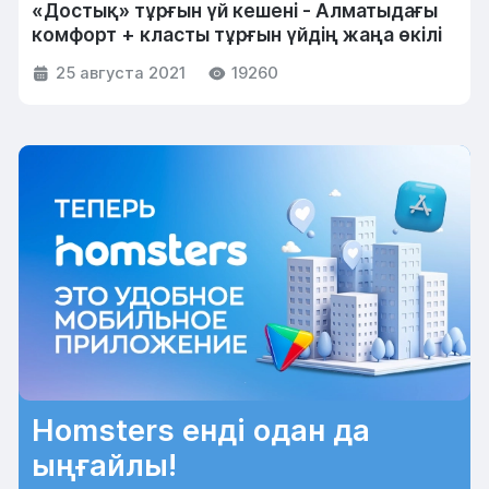
«Достық» тұрғын үй кешені - Алматыдағы
комфорт + класты тұрғын үйдің жаңа өкілі
25 августа 2021
19260
Homsters енді одан да
ыңғайлы!