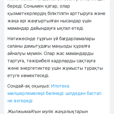
береді. Сонымен қатар, олар
қызметкерлердің біліктілігін арттыруға және
жаңа әрі жаңғыртылған нысандар үшін
мамандар дайындауға ықпал етеді.
Нәтижесінде тұрғын үй бағдарламалары
саланы дамытудағы маңызды құралға
айналуы мүмкін. Олар жас мамандарды
тартуға, тәжірибелі кадрларды сақтауға
және энергетиктер үшін жұмысты тұрақты
етуге көмектеседі.
Сондай-ақ оқыңыз:
Ипотека
мөлшерлемелері бөлінеді: шілдеден бастап
не өзгереді
Жылжымайтын мүлік жаңалықтарын