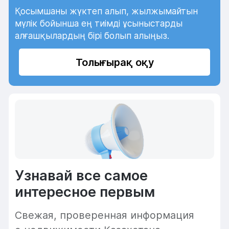
Қосымшаны жүктеп алып, жылжымайтын
мүлік бойынша ең тиімді ұсыныстарды
алғашқылардың бірі болып алыңыз.
Толығырақ оқу
Узнавай все самое
интересное первым
Cвежая, проверенная информация