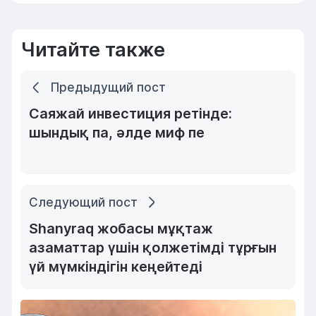
Читайте также
Предыдущий пост
Саяжай инвестиция ретінде:
шындық па, әлде миф пе
Следующий пост
Shanyraq жобасы мұқтаж
азаматтар үшін қолжетімді тұрғын
үй мүмкіндігін кеңейтеді