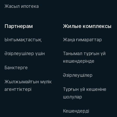
Жасыл ипотека
Партнерам
Жилые комплексы
Ынтымақтастық
Жаңа ғимараттар
Әзірлеушілер үшін
Танымал тұрғын үй
кешендерінде
Банктерге
Әзірлеушілер
Жылжымайтын мүлік
агенттіктері
Тұрғын үй кешеніне
шолулар
Кешендерді