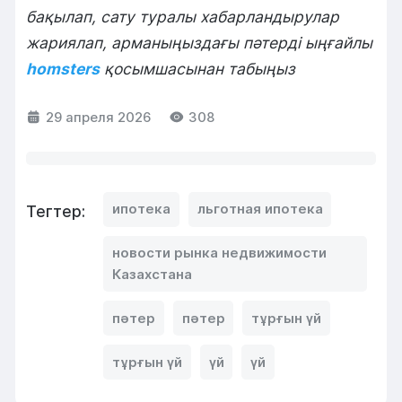
бақылап, сату туралы хабарландырулар
жариялап, арманыңыздағы пәтерді ыңғайлы
homsters
қосымшасынан табыңыз
29 апреля 2026
308
ипотека
льготная ипотека
Тегтер:
новости рынка недвижимости
Казахстана
пәтер
пәтер
тұрғын үй
тұрғын үй
үй
үй