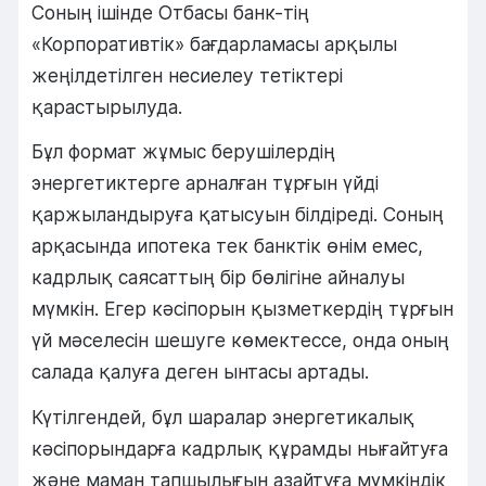
Соның ішінде
Отбасы банк
-тің
«Корпоративтік» бағдарламасы арқылы
жеңілдетілген несиелеу тетіктері
қарастырылуда.
Бұл формат жұмыс берушілердің
энергетиктерге арналған тұрғын үйді
қаржыландыруға қатысуын білдіреді. Соның
арқасында ипотека тек банктік өнім емес,
кадрлық саясаттың бір бөлігіне айналуы
мүмкін. Егер кәсіпорын қызметкердің тұрғын
үй мәселесін шешуге көмектессе, онда оның
салада қалуға деген ынтасы артады.
Күтілгендей, бұл шаралар энергетикалық
кәсіпорындарға кадрлық құрамды нығайтуға
және маман тапшылығын азайтуға мүмкіндік