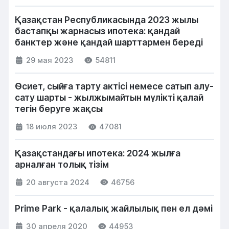
Қазақстан Республикасында 2023 жылы
бастапқы жарнасыз ипотека: қандай
банктер және қандай шарттармен береді
29 мая 2023
54811
Өсиет, сыйға тарту актісі немесе сатып алу-
сату шарты - жылжымайтын мүлікті қалай
тегін беруге жақсы
18 июля 2023
47081
Қазақстандағы ипотека: 2024 жылға
арналған толық тізім
20 августа 2024
46756
Prime Park - қалалық жайлылық пен ел дәмі
30 апреля 2020
44953