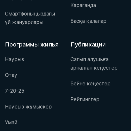
Караганда
Смартфоныңыздағы
Басқа қалалар
үй жануарлары
Программы жилья
Публикации
Наурыз
Сатып алушыға
арналған кеңестер
Отау
Бейне кеңестер
7-20-25
Рейтингтер
Наурыз жұмыскер
Умай