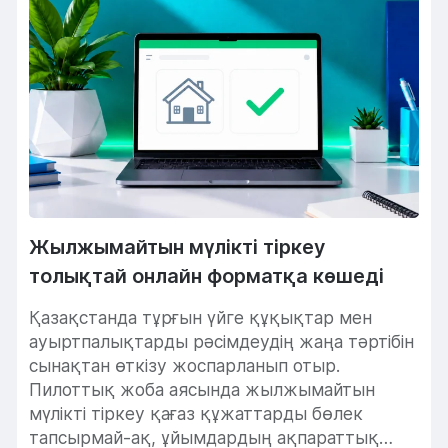
Жылжымайтын мүлікті тіркеу
толықтай онлайн форматқа көшеді
Қазақстанда тұрғын үйге құқықтар мен
ауыртпалықтарды рәсімдеудің жаңа тәртібін
сынақтан өткізу жоспарланып отыр.
Пилоттық жоба аясында жылжымайтын
мүлікті тіркеу қағаз құжаттарды бөлек
тапсырмай-ақ, ұйымдардың ақпараттық