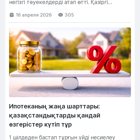
негізгі тәуекелдерді атап өтті. Қазіргі
жағдайда...
16 апреля 2026
305
Ипотеканың жаңа шарттары:
қазақстандықтарды қандай
өзгерістер күтіп тұр
1 шілдеден бастап тұрғын үйді несиелеу