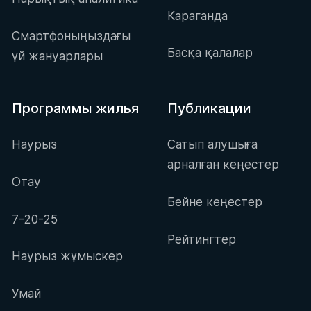
Караганда
Смартфоныңыздағы
Басқа қалалар
үй жануарлары
Программы жилья
Публикации
Наурыз
Сатып алушыға
арналған кеңестер
Отау
Бейне кеңестер
7-20-25
Рейтингтер
Наурыз жұмыскер
Умай