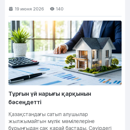
жүйелері арқылы жүргізілуі мүмкін. Ол...
19 июня 2026
140
Тұрғын үй нарығы қарқынын
бәсеңдетті
Қазақстандағы сатып алушылар
жылжымайтын мүлік мәмілелеріне
бұрынғыдан сақ қарай бастады. Сәуірдегі