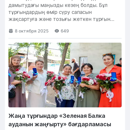
дамытудағы маңызды кезең болды. Бұл
тұрғындардың өмір сүру сапасын
жақсартуға және тозығы жеткен тұрғын
үйлерді жөндеуге бағытталған, деп...
8 октября 2025
649
Жаңа тұрғындар «Зеленая Балка
ауданын жаңғырту» бағдарламасы