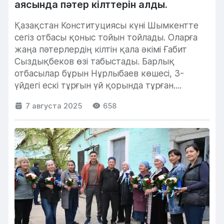
аясында пәтер кілттерін алды.
Қазақстан Конституциясы күні Шымкентте
сегіз отбасы қоныс тойын тойлады. Оларға
жаңа пәтерлердің кілтін қала әкімі Ғабит
Сыздықбеков өзі табыстады. Барлық
отбасылар бұрын Нұрлыбаев көшесі, 3-
үйдегі ескі тұрғын үй қорында тұрған....
7 августа 2025
658