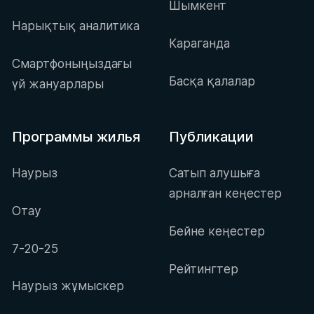
Шымкент
Нарықтық аналитика
Караганда
Смартфоныңыздағы
Басқа қалалар
үй жануарлары
Программы жилья
Публикации
Наурыз
Сатып алушыға
арналған кеңестер
Отау
Бейне кеңестер
7-20-25
Рейтингтер
Наурыз жұмыскер