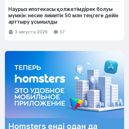
Наурыз ипотекасы қолжетімдірек болуы
мүмкін: несие лимитін 50 млн теңгеге дейін
арттыру ұсынылды
3 августа 2026
57
Homsters енді одан да