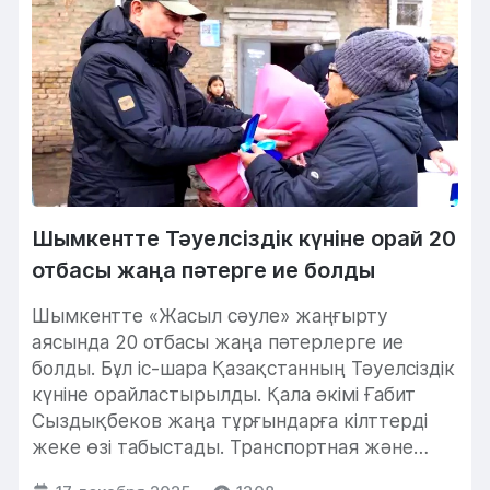
Шымкентте Тәуелсіздік күніне орай 20
отбасы жаңа пәтерге ие болды
Шымкентте «Жасыл сәуле» жаңғырту
аясында 20 отбасы жаңа пәтерлерге ие
болды. Бұл іс-шара Қазақстанның Тәуелсіздік
күніне орайластырылды. Қала әкімі Ғабит
Сыздықбеков жаңа тұрғындарға кілттерді
жеке өзі табыстады. Транспортная және
Нұрлыбаева...