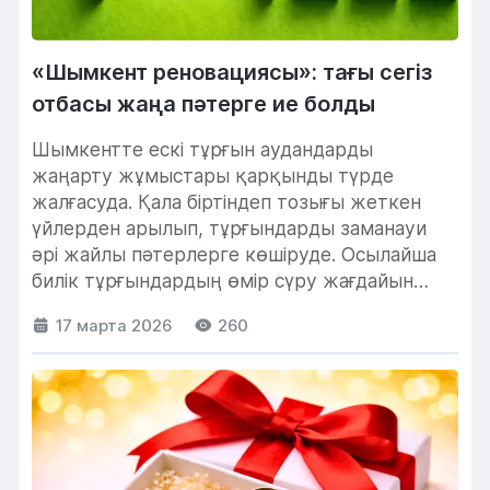
«Шымкент реновациясы»: тағы сегіз
отбасы жаңа пәтерге ие болды
Шымкентте ескі тұрғын аудандарды
жаңарту жұмыстары қарқынды түрде
жалғасуда. Қала біртіндеп тозығы жеткен
үйлерден арылып, тұрғындарды заманауи
әрі жайлы пәтерлерге көшіруде. Осылайша
билік тұрғындардың өмір сүру жағдайын
жақсартып, қалалық ортаны...
17 марта 2026
260