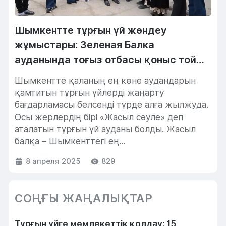
Шымкентте тұрғын үй жөндеу
жұмыстары: Зеленая Балка
ауданында тоғыз отбасы қоныс тойын
тойлады
Шымкентте қаланың ең көне аудандарын
қамтитын тұрғын үйлерді жаңарту
бағдарламасы белсенді түрде алға жылжуда.
Осы жерлердің бірі «Жасыл сәуле» деп
аталатын тұрғын үй ауданы болды. Жасыл
балқа – Шымкенттегі ең...
8 апреля 2025
829
СОҢҒЫ ЖАҢАЛЫҚТАР
Тұрғын үйге мемлекеттік қолдау: 15