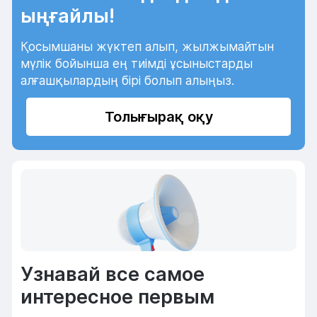
ыңғайлы!
Қосымшаны жүктеп алып, жылжымайтын
мүлік бойынша ең тиімді ұсыныстарды
алғашқылардың бірі болып алыңыз.
Толығырақ оқу
Узнавай все самое
интересное первым