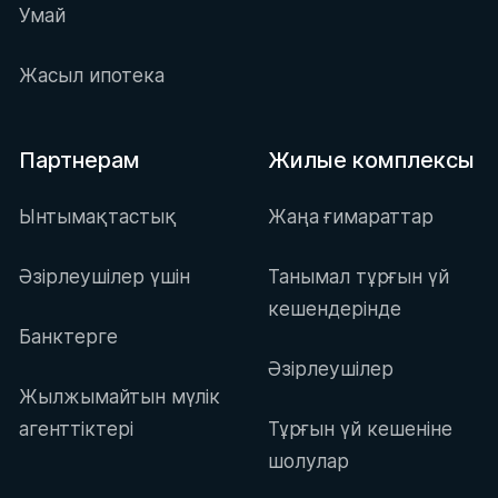
Умай
Жасыл ипотека
Партнерам
Жилые комплексы
Ынтымақтастық
Жаңа ғимараттар
Әзірлеушілер үшін
Танымал тұрғын үй
кешендерінде
Банктерге
Әзірлеушілер
Жылжымайтын мүлік
агенттіктері
Тұрғын үй кешеніне
шолулар