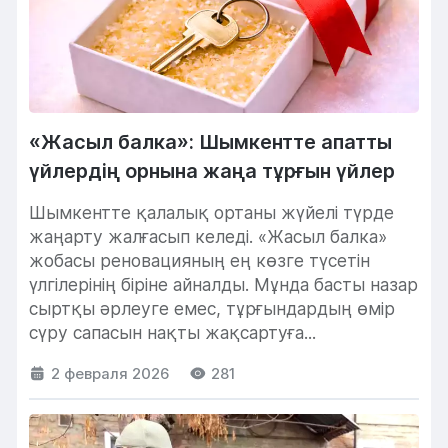
«Жасыл балка»: Шымкентте апатты
үйлердің орнына жаңа тұрғын үйлер
Шымкентте қалалық ортаны жүйелі түрде
жаңарту жалғасып келеді. «Жасыл балка»
жобасы реновацияның ең көзге түсетін
үлгілерінің біріне айналды. Мұнда басты назар
сыртқы әрлеуге емес, тұрғындардың өмір
сүру сапасын нақты жақсартуға...
2 февраля 2026
281