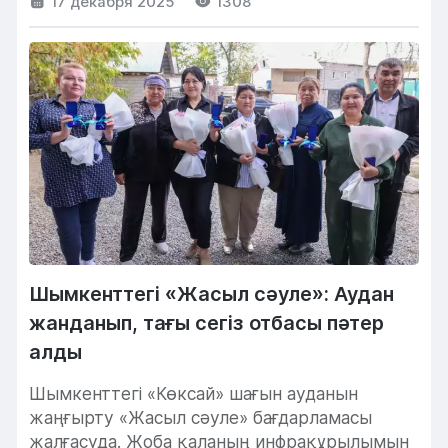
17 декабря 2025
1308
Шымкенттегі «Жасыл сәуле»: Аудан
жанданып, тағы сегіз отбасы пәтер
алды
Шымкенттегі «Көксай» шағын ауданын
жаңғырту «Жасыл сәуле» бағдарламасы
жалғасуда. Жоба қаланың инфрақұрылымын