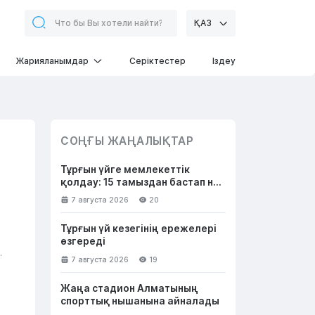
ҚАЗ
Жарияланымдар
Серіктестер
Іздеу
СОҢҒЫ ЖАҢАЛЫҚТАР
Тұрғын үйге мемлекеттік
қолдау: 15 тамыздан бастап не
өзгереді
7 августа 2026
20
а
Тұрғын үй кезегінің ережелері
өзгереді
7 августа 2026
19
Жаңа стадион Алматының
спорттық нышанына айналады