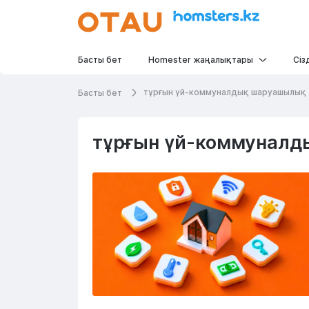
Басты бет
Homester жаңалықтары
Сіз
тұрғын үй-коммуналдық шаруашылық
Басты бет
тұрғын үй-коммунал