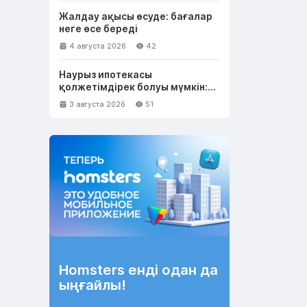
Жалдау ақысы өсуде: бағалар
неге өсе береді
4 августа 2026
42
Наурыз ипотекасы
қолжетімдірек болуы мүмкін:
несие лимитін 50 млн теңгеге
3 августа 2026
51
дейін арттыру ұсынылды
Homsters енді одан да
ыңғайлы!