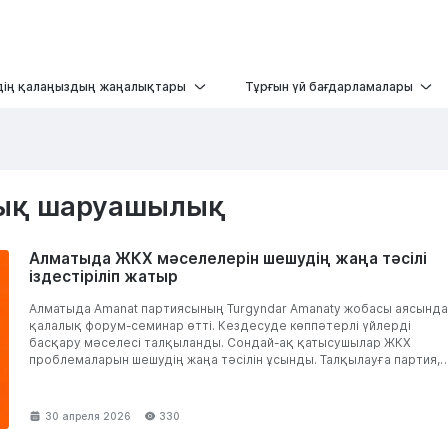
дің қалаңыздың жаңалықтары
Тұрғын үй бағдарламалары
дық шаруашылық
Алматыда ЖКХ мәселелерін шешудің жаңа тәсілі
іздестіріліп жатыр
Алматыда Amanat партиясының Turgyndar Amanaty жобасы аясынд
қалалық форум-семинар өтті. Кездесуде көппәтерлі үйлерді
басқару мәселесі талқыланды. Сондай-ақ қатысушылар ЖКХ
проблемаларын шешудің жаңа тәсілін ұсынды. Талқылауға партия,
әкімдік, мәслихаттар және мемлекеттік...
30 апреля 2026
330