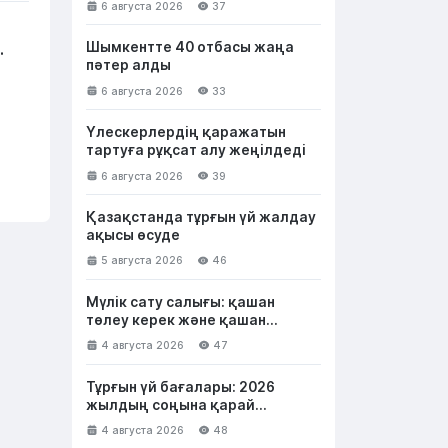
6 августа 2026
37
Шымкентте 40 отбасы жаңа
а
пәтер алды
6 августа 2026
33
Үлескерлердің қаражатын
тартуға рұқсат алу жеңілдеді
6 августа 2026
39
Қазақстанда тұрғын үй жалдау
ақысы өсуде
5 августа 2026
46
Мүлік сату салығы: қашан
төлеу керек және қашан
төленбейді
4 августа 2026
47
Тұрғын үй бағалары: 2026
жылдың соңына қарай
қазақстандықтар не күте
4 августа 2026
48
алады