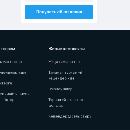
Получать обновления
ртнерам
Жилые комплексы
тымақтастық
Жаңа ғимараттар
рлеушілер үшін
Танымал тұрғын үй
кешендерінде
ктерге
Әзірлеушілер
жымайтын мүлік
нттіктері
Тұрғын үй кешеніне
шолулар
Кешендерді салыстыру