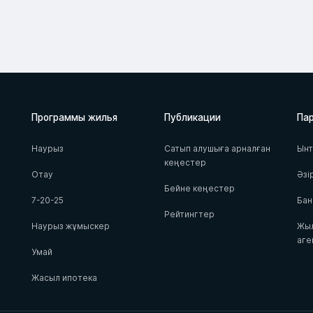
Программы жилья
Публикации
Па
Наурыз
Сатып алушыға арналған
Ын
кеңестер
Отау
Әзі
Бейне кеңестер
7-20-25
Бан
Рейтингтер
Наурыз жұмыскер
Жыл
аге
Умай
Жасыл ипотека