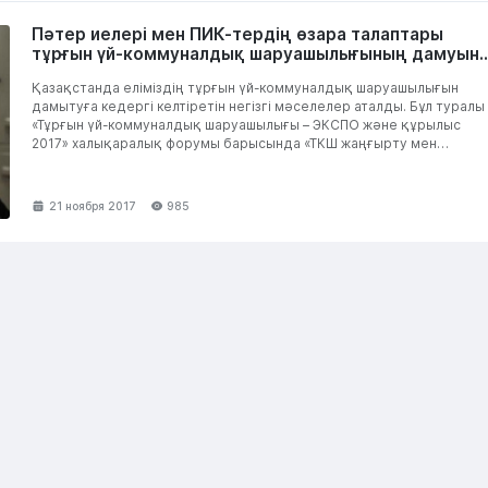
Пәтер иелері мен ПИК-тердің өзара талаптары
тұрғын үй-коммуналдық шаруашылығының дамуын
кедергі келтіруде
Қазақстанда еліміздің тұрғын үй-коммуналдық шаруашылығын
дамытуға кедергі келтіретін негізгі мәселелер аталды. Бұл туралы
«Тұрғын үй-коммуналдық шаруашылығы – ЭКСПО және құрылыс
2017» халықаралық форумы барысында «ТКШ жаңғырту мен
дамытудың қазақстандық орталығы»...
21 ноября 2017
985