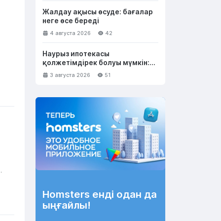
Жалдау ақысы өсуде: бағалар
неге өсе береді
4 августа 2026
42
Наурыз ипотекасы
қолжетімдірек болуы мүмкін:
несие лимитін 50 млн теңгеге
3 августа 2026
51
дейін арттыру ұсынылды
Homsters енді одан да
ыңғайлы!