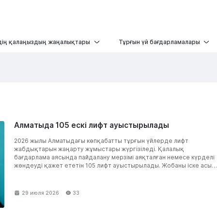
дің қалаңыздың жаңалықтары
Тұрғын үй бағдарламалары
Алматыда 105 ескі лифт ауыстырылады
2026 жылы Алматыдағы көпқабатты тұрғын үйлерде лифт
жабдықтарын жаңарту жұмыстары жүргізіледі. Қалалық
бағдарлама аясында пайдалану мерзімі аяқталған немесе күрделі
жөндеуді қажет ететін 105 лифт ауыстырылады. Жобаны іске асыр
2023–2029 жылдарға...
29 июля 2026
33